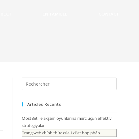
IRECT
EN FAMILLE
CONTACT
Articles Récents
MostBet ilə axşam oyunlarına mərc üçün effektiv
strategiyalar
Trang web chính thức của 1xBet hợp pháp