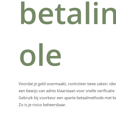
betali
ole
Voordat je geld overmaakt, controleer twee zaken: iden
een bewijs van adres klaarstaan voor snelle verificati
Gebruik bij voorkeur een aparte betaalmethode met bepe
Zo is je risico beheersbaar.