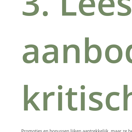
3. Lee
aanbo
kritisc
Promoties en bonussen lijken aantrekkelijk, maar ze h