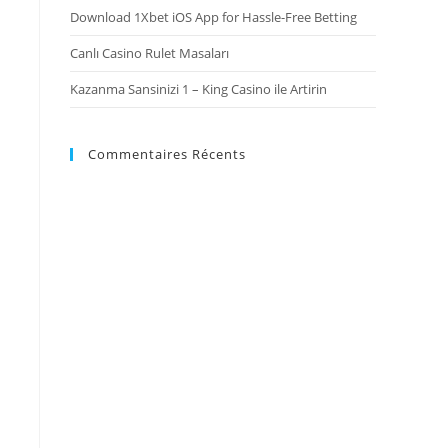
Download 1Xbet iOS App for Hassle-Free Betting
Canlı Casino Rulet Masaları
Kazanma Sansinizi 1 – King Casino ile Artirin
Commentaires Récents