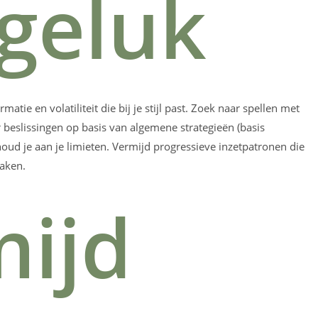
 geluk
atie en volatiliteit die bij je stijl past. Zoek naar spellen met
r beslissingen op basis van algemene strategieën (basis
 houd je aan je limieten. Vermijd progressieve inzetpatronen die
zaken.
mijd