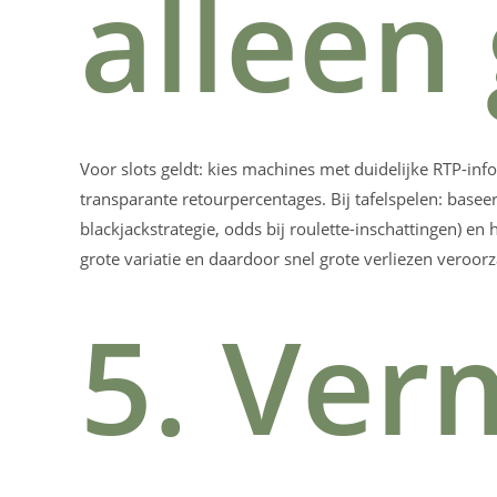
alleen
Voor slots geldt: kies machines met duidelijke RTP-inform
transparante retourpercentages. Bij tafelspelen: basee
blackjackstrategie, odds bij roulette-inschattingen) en
grote variatie en daardoor snel grote verliezen veroor
5. Ver