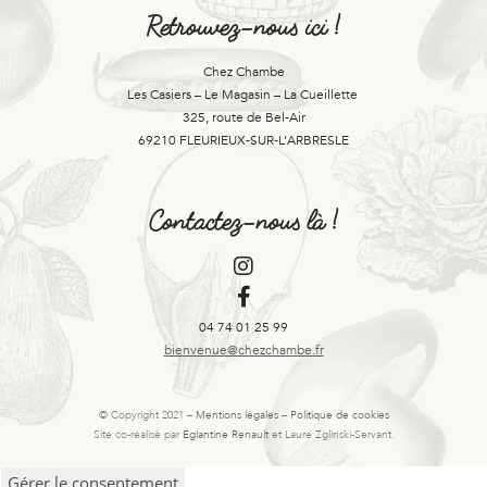
Retrouvez-nous ici !
Chez Chambe
Les Casiers – Le Magasin – La Cueillette
325, route de Bel-Air
69210 FLEURIEUX-SUR-L’ARBRESLE
Contactez-nous là !
04 74 01 25 99
bienvenue@chezchambe.fr
© Copyright 2021 –
Mentions légales
–
Politique de cookies
Site co-réalisé par
Églantine Renault
et Laure Zglinski-Servant.
Gérer le consentement