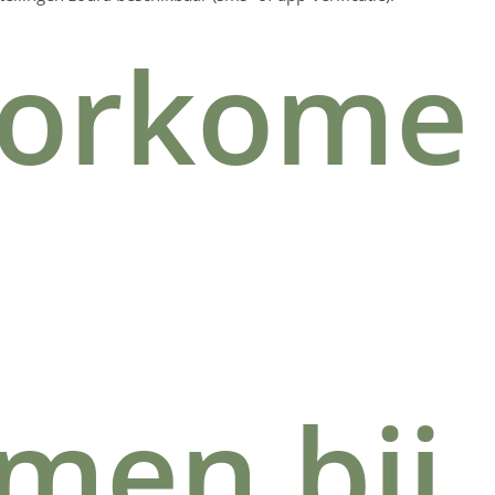
oorkome
men bij