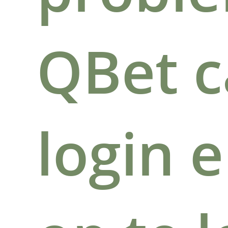
QBet c
login 