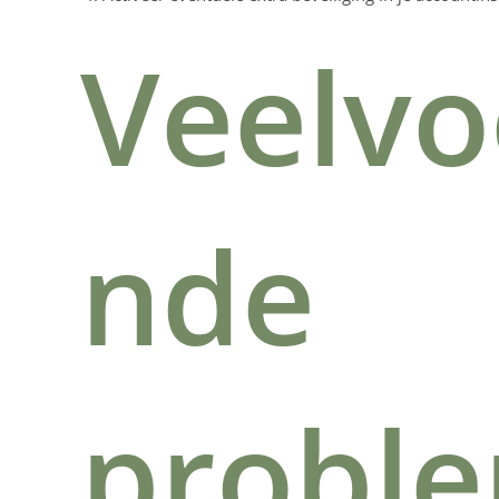
Veelv
nde
proble