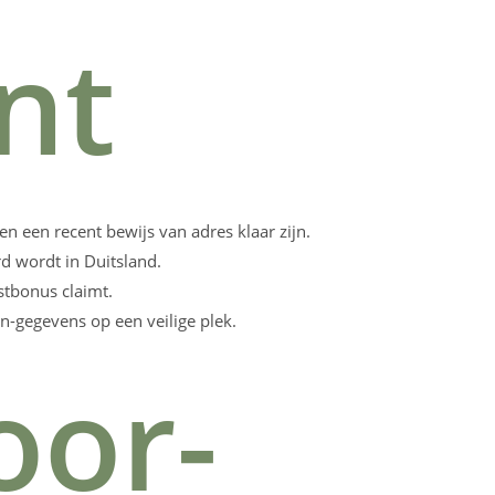
nt
en een recent bewijs van adres klaar zijn.
d wordt in Duitsland.
tbonus claimt.
n-gegevens op een veilige plek.
oor-