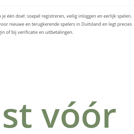
je één doel: soepel registreren, veilig inloggen en eerlijk spelen.
 voor nieuwe en terugkerende spelers in Duitsland en legt precies
n of bij verificatie en uitbetalingen.
ist vóór