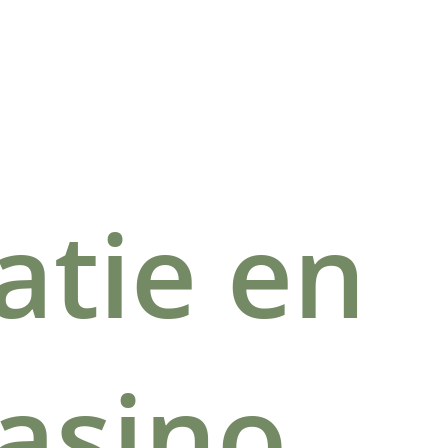
atie en
asino