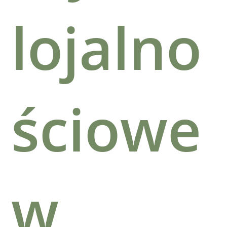
lojalno
ściowe
w