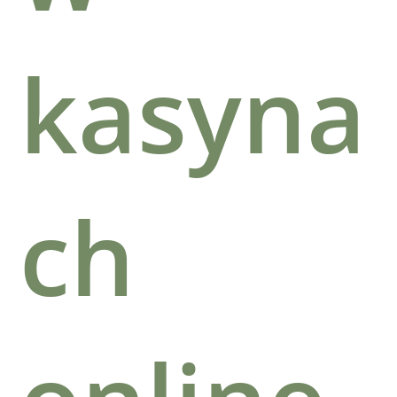
kasyna
ch