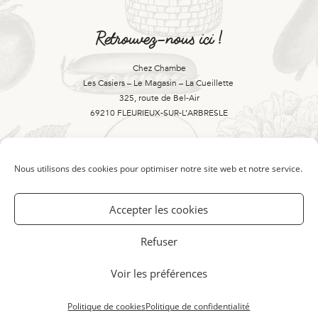
Retrouvez-nous ici !
Chez Chambe
Les Casiers – Le Magasin – La Cueillette
325, route de Bel-Air
69210 FLEURIEUX-SUR-L’ARBRESLE
Contactez-nous là !
Nous utilisons des cookies pour optimiser notre site web et notre service.
Accepter les cookies
04 74 01 25 99
Refuser
bienvenue@chezchambe.fr
Voir les préférences
© Copyright 2021 –
Mentions légales
–
Politique de cookies
Site co-réalisé par
Églantine Renault
et Laure Zglinski-Servant.
Politique de cookies
Politique de confidentialité