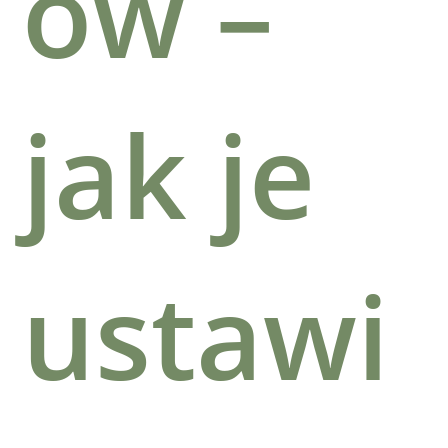
ów –
jak je
ustawi