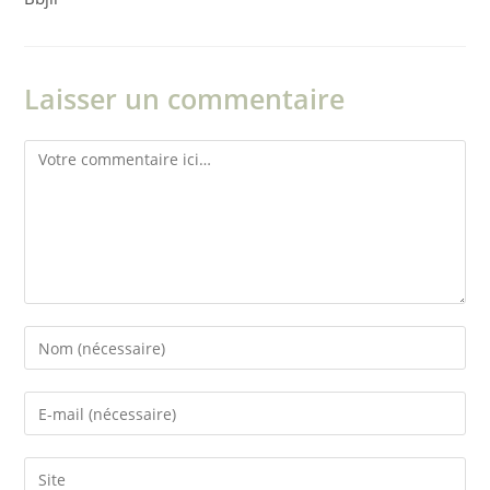
Laisser un commentaire