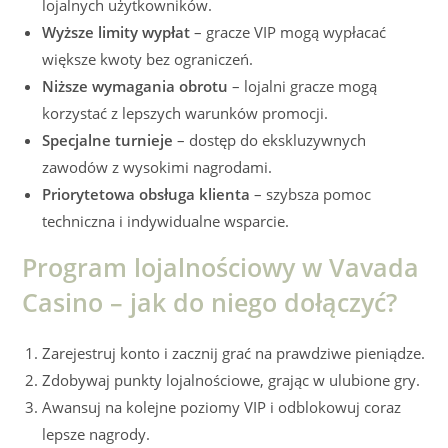
lojalnych użytkowników.
Wyższe limity wypłat
– gracze VIP mogą wypłacać
większe kwoty bez ograniczeń.
Niższe wymagania obrotu
– lojalni gracze mogą
korzystać z lepszych warunków promocji.
Specjalne turnieje
– dostęp do ekskluzywnych
zawodów z wysokimi nagrodami.
Priorytetowa obsługa klienta
– szybsza pomoc
techniczna i indywidualne wsparcie.
Program lojalnościowy w Vavada
Casino – jak do niego dołączyć?
Zarejestruj konto i zacznij grać na prawdziwe pieniądze.
Zdobywaj punkty lojalnościowe, grając w ulubione gry.
Awansuj na kolejne poziomy VIP i odblokowuj coraz
lepsze nagrody.