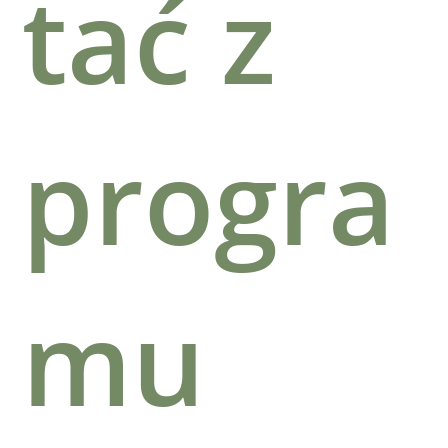
tać z
progra
mu