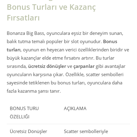
Bonus Turları ve Kazanç
Fırsatları
Bonanza Big Bass, oyunculara eşsiz bir deneyim sunan,
balık tutma temalı popüler bir slot oyunudur.
Bonus
turları
, oyunun en heyecan verici özelliklerinden biridir ve
büyük kazançlar elde etme fırsatını artırır. Bu turlar
sırasında,
ücretsiz dönüşler
ve
çarpanlar
gibi avantajlar
oyuncuların karşısına çıkar. Özellikle, scatter sembolleri
sayesinde tetiklenen bu bonus turları, oyunculara daha
fazla kazanma şansı tanır.
BONUS TURU
AÇIKLAMA
ÖZELLIĞI
Ücretsiz Dönüşler
Scatter sembolleriyle