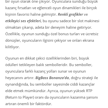
bir oyun olarak öne çıkıyor. Oyunculara sunduğu büyük
kazanç fırsatları ve eğlenceli oyun dinamikleri ile birçok
kişinin favorisi haline gelmiştir.
Renkli grafikler
ve
etkileyici ses efektleri
, bu oyunu sadece bir slot makinesi
olmaktan çıkarıp, adeta bir deneyim haline getiriyor.
Özellikle, oyunun sunduğu özel bonus turları ve ücretsiz
dönüşler, oyuncuların ilgisini çekiyor ve onları ekrana
kilitliyor.
Oyunun en dikkat çekici özelliklerinden biri, büyük
ödülleri tetikleyen balık sembolleridir. Bu semboller,
oyunculara farklı kazanç yolları sunar ve oyunun
heyecanını artırır.
BigBass Bonanza’da
, doğru strateji ile
oynandığında, bu semboller sayesinde ciddi kazançlar
elde etmek mümkündür. Ayrıca, oyunun yüksek RTP
(Return to Player) oranı da oyuncuların kazanma şansını
artıran önemli bir faktördür.