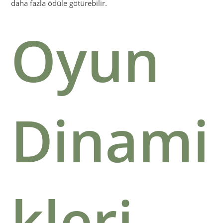
daha fazla ödüle götürebilir.
Oyun
Dinami
kleri