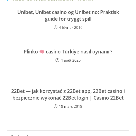
Unibet, Unibet casino og Unibet no: Praktisk
guide for tryggt spill
4 février 2016
Plinko
casino Türkiye nasıl oynanır?
4 août 2025
22Bet — jak korzystać z 22Bet app, 22Bet casino i
bezpiecznie wykonać 22Bet login | Casino 22Bet
18 mars 2018