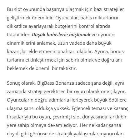
Bu slot oyununda başarıya ulaşmak için bazı stratejiler
geliştirmek önemlidir. Oyuncular, bahis miktarlarını
dikkatlice ayarlayarak bütçelerini kontrol altında
tutabilirler.
Düşük bahislerle başlamak
ve oyunun
dinamiklerini anlamak, uzun vadede daha büyük
kazançlar elde etmenin anahtarı olabilir. Ayrıca, bonus
turlarını etkinleştirmek için sabırlı olmak ve doğru anı
beklemek de önemli bir taktiktir.
Sonuç olarak, BigBass Bonanza sadece şans değil, aynı
zamanda strateji gerektiren bir oyun olarak öne çıkıyor.
Oyuncuların doğru adımlarla ilerleyerek büyük ödüllere
ulaşma şansı oldukça yüksek. Eğlenceli teması ve kazanç
fırsatlarıyla bu oyun, çevrimiçi slot dünyasında farklı bir
yere sahip olmaya devam ediyor. Her ne kadar şansa
dayalı gibi görünse de stratejik yaklaşımlar, oyuncuları