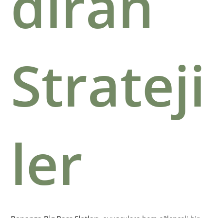
dıran
Strateji
ler