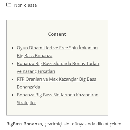
Non classé
Content
Oyun Dinamikleri ve Free Spin İmkanları
Big Bass Bonanza
Bonanza Big Bass Slotunda Bonus Turları
ve Kazanç Fırsatları
RTP Oranları ve Max Kazançlar Big Bass
Bonanza’da
Bonanza Big Bass Slotlarında Kazandıran
Stratejiler
BigBass Bonanza
, çevrimiçi slot dünyasında dikkat çeken