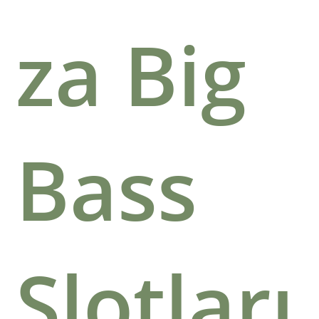
za Big
Bass
Slotları