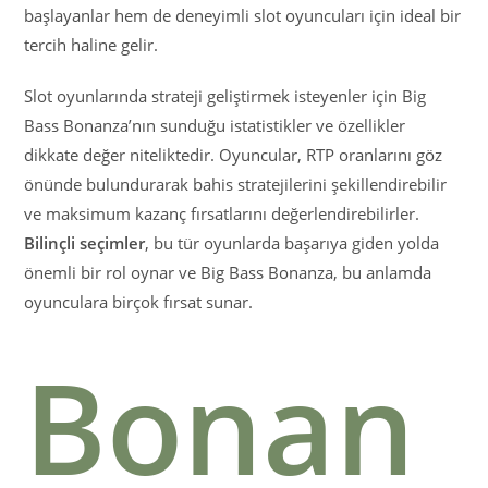
başlayanlar hem de deneyimli slot oyuncuları için ideal bir
tercih haline gelir.
Slot oyunlarında strateji geliştirmek isteyenler için Big
Bass Bonanza’nın sunduğu istatistikler ve özellikler
dikkate değer niteliktedir. Oyuncular, RTP oranlarını göz
önünde bulundurarak bahis stratejilerini şekillendirebilir
ve maksimum kazanç fırsatlarını değerlendirebilirler.
Bilinçli seçimler
, bu tür oyunlarda başarıya giden yolda
önemli bir rol oynar ve Big Bass Bonanza, bu anlamda
oyunculara birçok fırsat sunar.
Bonan