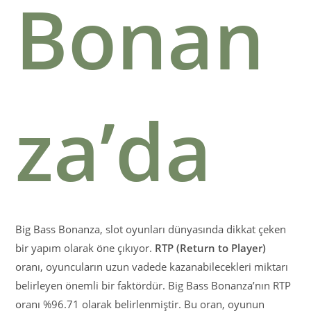
Bonan
za’da
Big Bass Bonanza, slot oyunları dünyasında dikkat çeken
bir yapım olarak öne çıkıyor.
RTP (Return to Player)
oranı, oyuncuların uzun vadede kazanabilecekleri miktarı
belirleyen önemli bir faktördür. Big Bass Bonanza’nın RTP
oranı %96.71 olarak belirlenmiştir. Bu oran, oyunun