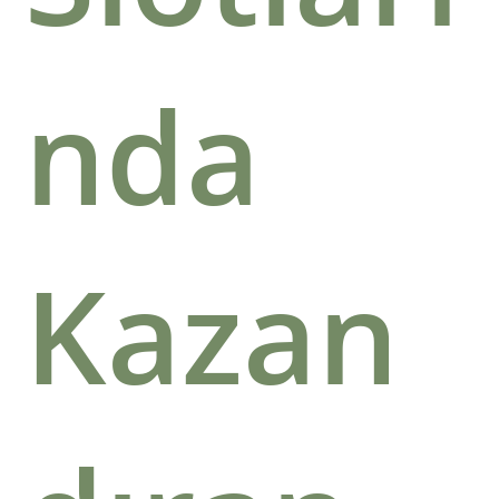
nda
Kazan