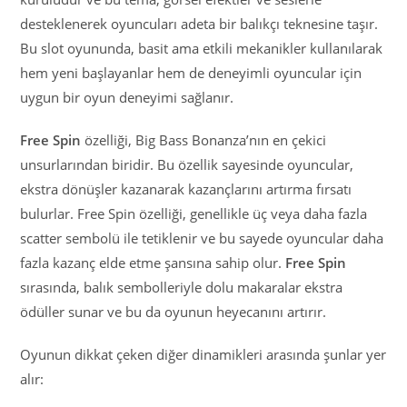
desteklenerek oyuncuları adeta bir balıkçı teknesine taşır.
Bu slot oyununda, basit ama etkili mekanikler kullanılarak
hem yeni başlayanlar hem de deneyimli oyuncular için
uygun bir oyun deneyimi sağlanır.
Free Spin
özelliği, Big Bass Bonanza’nın en çekici
unsurlarından biridir. Bu özellik sayesinde oyuncular,
ekstra dönüşler kazanarak kazançlarını artırma fırsatı
bulurlar. Free Spin özelliği, genellikle üç veya daha fazla
scatter sembolü ile tetiklenir ve bu sayede oyuncular daha
fazla kazanç elde etme şansına sahip olur.
Free Spin
sırasında, balık sembolleriyle dolu makaralar ekstra
ödüller sunar ve bu da oyunun heyecanını artırır.
Oyunun dikkat çeken diğer dinamikleri arasında şunlar yer
alır: