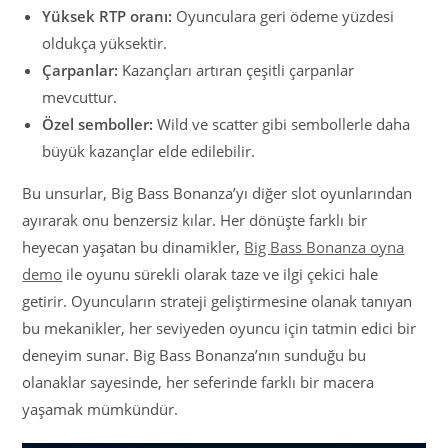
Yüksek RTP oranı:
Oyunculara geri ödeme yüzdesi
oldukça yüksektir.
Çarpanlar:
Kazançları artıran çeşitli çarpanlar
mevcuttur.
Özel semboller:
Wild ve scatter gibi sembollerle daha
büyük kazançlar elde edilebilir.
Bu unsurlar, Big Bass Bonanza’yı diğer slot oyunlarından
ayırarak onu benzersiz kılar. Her dönüşte farklı bir
heyecan yaşatan bu dinamikler,
Big Bass Bonanza oyna
demo
ile oyunu sürekli olarak taze ve ilgi çekici hale
getirir. Oyuncuların strateji geliştirmesine olanak tanıyan
bu mekanikler, her seviyeden oyuncu için tatmin edici bir
deneyim sunar. Big Bass Bonanza’nın sunduğu bu
olanaklar sayesinde, her seferinde farklı bir macera
yaşamak mümkündür.