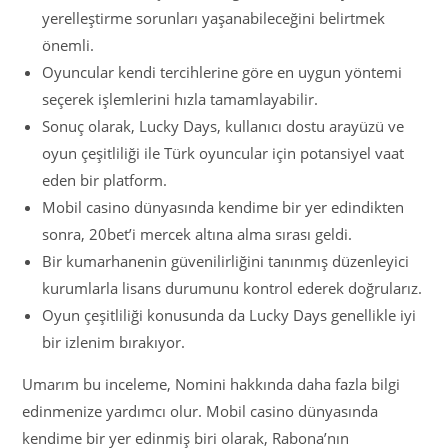
yerelleştirme sorunları yaşanabileceğini belirtmek
önemli.
Oyuncular kendi tercihlerine göre en uygun yöntemi
seçerek işlemlerini hızla tamamlayabilir.
Sonuç olarak, Lucky Days, kullanıcı dostu arayüzü ve
oyun çeşitliliği ile Türk oyuncular için potansiyel vaat
eden bir platform.
Mobil casino dünyasında kendime bir yer edindikten
sonra, 20bet’i mercek altına alma sırası geldi.
Bir kumarhanenin güvenilirliğini tanınmış düzenleyici
kurumlarla lisans durumunu kontrol ederek doğrularız.
Oyun çeşitliliği konusunda da Lucky Days genellikle iyi
bir izlenim bırakıyor.
Umarım bu inceleme, Nomini hakkında daha fazla bilgi
edinmenize yardımcı olur. Mobil casino dünyasında
kendime bir yer edinmiş biri olarak, Rabona’nın