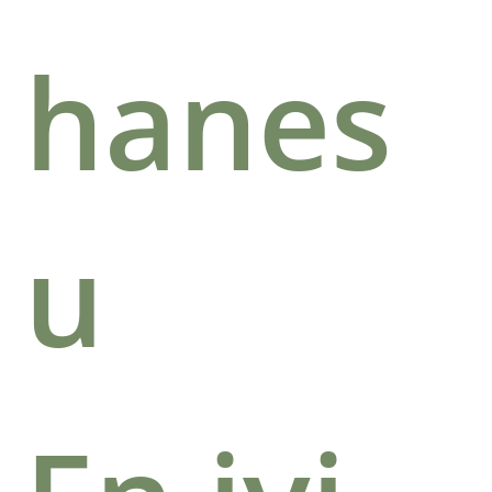
hanes
u