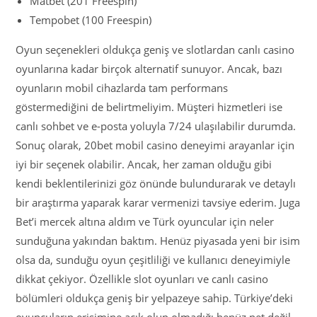
Matbet (201 Freespin)
Tempobet (100 Freespin)
Oyun seçenekleri oldukça geniş ve slotlardan canlı casino
oyunlarına kadar birçok alternatif sunuyor. Ancak, bazı
oyunların mobil cihazlarda tam performans
göstermediğini de belirtmeliyim. Müşteri hizmetleri ise
canlı sohbet ve e-posta yoluyla 7/24 ulaşılabilir durumda.
Sonuç olarak, 20bet mobil casino deneyimi arayanlar için
iyi bir seçenek olabilir. Ancak, her zaman olduğu gibi
kendi beklentilerinizi göz önünde bulundurarak ve detaylı
bir araştırma yaparak karar vermenizi tavsiye ederim. Juga
Bet’i mercek altına aldım ve Türk oyuncular için neler
sunduğuna yakından baktım. Henüz piyasada yeni bir isim
olsa da, sunduğu oyun çeşitliliği ve kullanıcı deneyimiyle
dikkat çekiyor. Özellikle slot oyunları ve canlı casino
bölümleri oldukça geniş bir yelpazeye sahip. Türkiye’deki