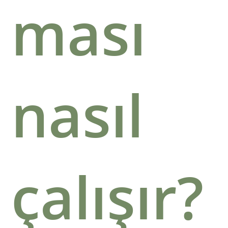
ması
nasıl
çalışır?