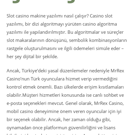
Slot casino makine yazılımı nasıl çalışır? Casino slot
yazılımı, bir dizi algoritmayı yürüten casino algoritma
yazılımı ile yapılandırılmıştır. Bu algoritmalar ve süreçler
slot makaralarının dönüşünü, sembolik kombinasyonların
rastgele oluşturulmasını ve ilgili ödemeleri simüle eder –
her şey dijital bir şekilde.
Ancak, Türkiye’deki yasal düzenlemeler nedeniyle MrRex
Casino’nun Türk oyunculara hizmet verip vermediğini
kontrol etmek önemli. Bazı ülkelerde erişim kısıtlamaları
olabilir.Müşteri hizmetleri konusunda ise canlı sohbet ve
e-posta seçenekleri mevcut. Genel olarak, MrRex Casino,
mobil casino deneyimine önem veren oyuncular için iyi
bir seçenek olabilir. Ancak, her zaman olduğu gibi,
oynamadan önce platformun güvenilirliğini ve lisans