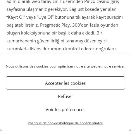
adım olarak web tarayıcınız üzerinden Pinсo casino giriş
sayfasına ulaşmanız gerekiyor. Sağ üst köşede yer alan
“Kayıt Ol” veya “Üye Ol” butonuna tıklayarak kayıt sürecini
başlatabilirsiniz. Pragmatic Play, 300’den fazla oyundan
oluşan koleksiyonuna bir başlık daha ekledi. Bir
kumarhanenin güvenilirliğini tanınmış düzenleyici
kurumlarla lisans durumunu kontrol ederek doğrularız.
En ünlü isimlerinden bazıları ‘Wolf Gold’, ‘The Dog House’
Nous utilisons des cookies pour optimiser notre site web et notre service.
ve ‘Sweet Bonanza’ sayılabilir. Pragmatic Play’in oyunları,
yüksek kaliteli grafikler, ilgi çekici oyun özellikleri ve mobil
Accepter les cookies
platformlarla uyumluluk ile karakterizedir. Genel olarak,
Pinсo sunduğu para yatırma seçenekleri kullanıcı dostu ve
Refuser
esnektir. Giriş yaptıktan sonra aradığınız her şeye kolayca
Voir les préférences
ulaşabileceğiniz bir menü sistemi sizi karşılıyor. Spor
bahisleri, canlı bahisler, Pinсo slot oyunları ve canlı masa
Politique de cookies
Politique de confidentialité
oyunları gibi birçok farklı kategori birkaç tık uzağınızda.