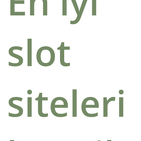
En iyi
slot
siteleri