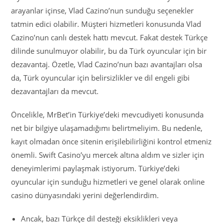
arayanlar içinse, Vlad Cazino’nun sunduğu seçenekler
tatmin edici olabilir. Müşteri hizmetleri konusunda Vlad
Cazino’nun canlı destek hattı mevcut. Fakat destek Türkçe
dilinde sunulmuyor olabilir, bu da Türk oyuncular için bir
dezavantaj. Özetle, Vlad Cazino’nun bazı avantajları olsa
da, Türk oyuncular için belirsizlikler ve dil engeli gibi
dezavantajları da mevcut.
Öncelikle, MrBet’in Türkiye’deki mevcudiyeti konusunda
net bir bilgiye ulaşamadığımı belirtmeliyim. Bu nedenle,
kayıt olmadan önce sitenin erişilebilirliğini kontrol etmeniz
önemli. Swift Casino’yu mercek altına aldım ve sizler için
deneyimlerimi paylaşmak istiyorum. Türkiye’deki
oyuncular için sunduğu hizmetleri ve genel olarak online
casino dünyasındaki yerini değerlendirdim.
Ancak, bazı Türkçe dil desteği eksiklikleri veya