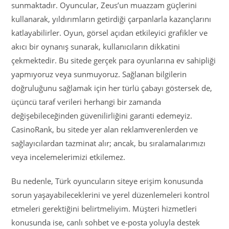
sunmaktadır. Oyuncular, Zeus’un muazzam güçlerini
kullanarak, yıldırımların getirdiği çarpanlarla kazançlarını
katlayabilirler. Oyun, görsel açıdan etkileyici grafikler ve
akıcı bir oynanış sunarak, kullanıcıların dikkatini
çekmektedir. Bu sitede gerçek para oyunlarına ev sahipliği
yapmıyoruz veya sunmuyoruz. Sağlanan bilgilerin
doğruluğunu sağlamak için her türlü çabayı göstersek de,
üçüncü taraf verileri herhangi bir zamanda
değişebileceğinden güvenilirliğini garanti edemeyiz.
CasinoRank, bu sitede yer alan reklamverenlerden ve
sağlayıcılardan tazminat alır; ancak, bu sıralamalarımızı
veya incelemelerimizi etkilemez.
Bu nedenle, Türk oyuncuların siteye erişim konusunda
sorun yaşayabileceklerini ve yerel düzenlemeleri kontrol
etmeleri gerektiğini belirtmeliyim. Müşteri hizmetleri
konusunda ise, canlı sohbet ve e-posta yoluyla destek