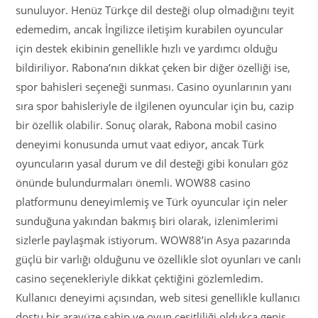
sunuluyor. Henüz Türkçe dil desteği olup olmadığını teyit
edemedim, ancak İngilizce iletişim kurabilen oyuncular
için destek ekibinin genellikle hızlı ve yardımcı olduğu
bildiriliyor. Rabona’nın dikkat çeken bir diğer özelliği ise,
spor bahisleri seçeneği sunması. Casino oyunlarının yanı
sıra spor bahisleriyle de ilgilenen oyuncular için bu, cazip
bir özellik olabilir. Sonuç olarak, Rabona mobil casino
deneyimi konusunda umut vaat ediyor, ancak Türk
oyuncuların yasal durum ve dil desteği gibi konuları göz
önünde bulundurmaları önemli. WOW88 casino
platformunu deneyimlemiş ve Türk oyuncular için neler
sunduğuna yakından bakmış biri olarak, izlenimlerimi
sizlerle paylaşmak istiyorum. WOW88’in Asya pazarında
güçlü bir varlığı olduğunu ve özellikle slot oyunları ve canlı
casino seçenekleriyle dikkat çektiğini gözlemledim.
Kullanıcı deneyimi açısından, web sitesi genellikle kullanıcı
dostu bir arayüze sahip ve oyun çeşitliliği oldukça geniş.