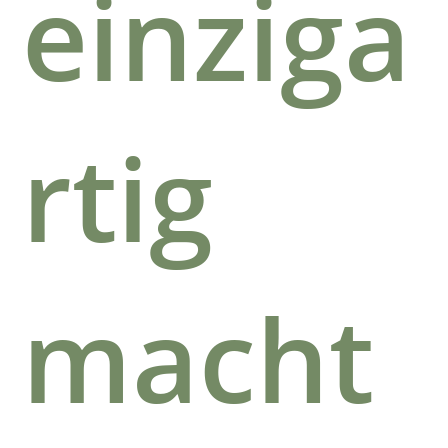
einziga
rtig
macht