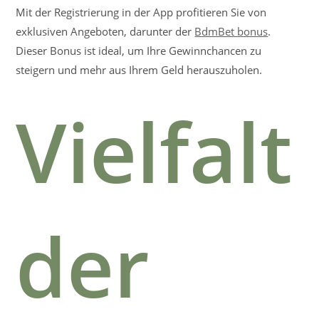
Mit der Registrierung in der App profitieren Sie von
exklusiven Angeboten, darunter der
BdmBet bonus
.
Dieser Bonus ist ideal, um Ihre Gewinnchancen zu
steigern und mehr aus Ihrem Geld herauszuholen.
Vielfalt
der