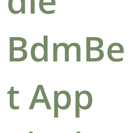
die
BdmBe
t App