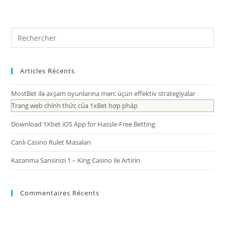
Articles Récents
MostBet ilə axşam oyunlarına mərc üçün effektiv strategiyalar
Trang web chính thức của 1xBet hợp pháp
Download 1Xbet iOS App for Hassle-Free Betting
Canlı Casino Rulet Masaları
Kazanma Sansinizi 1 – King Casino ile Artirin
Commentaires Récents