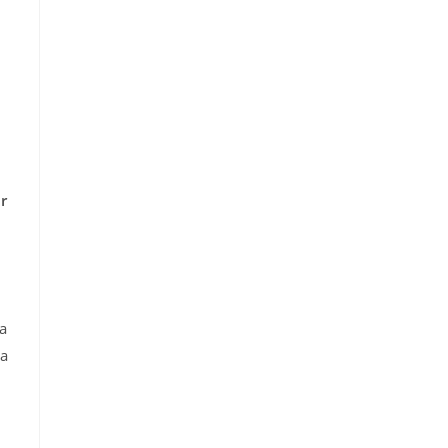
r
a
va