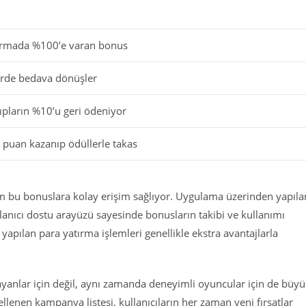
tırmada %100’e varan bonus
lerde bedava dönüşler
yıpların %10’u geri ödeniyor
 puan kazanıp ödüllerle takas
tüm bu bonuslara kolay erişim sağlıyor. Uygulama üzerinden yapıla
Kullanıcı dostu arayüzü sayesinde bonusların takibi ve kullanımı
yapılan para yatırma işlemleri genellikle ekstra avantajlarla
nlar için değil, aynı zamanda deneyimli oyuncular için de büyü
cellenen kampanya listesi, kullanıcıların her zaman yeni fırsatlar