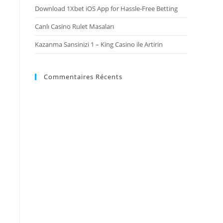
Download 1Xbet iOS App for Hassle-Free Betting
Canlı Casino Rulet Masaları
Kazanma Sansinizi 1 – King Casino ile Artirin
Commentaires Récents