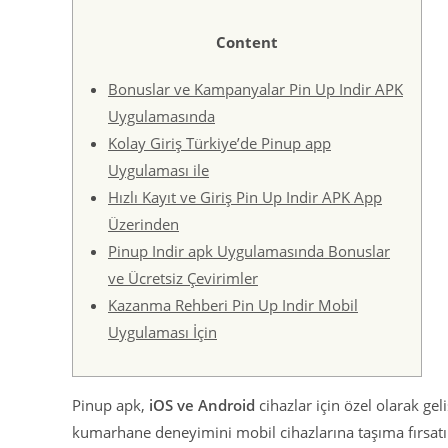
Content
Bonuslar ve Kampanyalar Pin Up Indir APK
Uygulamasında
Kolay Giriş Türkiye’de Pinup app
Uygulaması ile
Hızlı Kayıt ve Giriş Pin Up Indir APK App
Üzerinden
Pinup Indir apk Uygulamasında Bonuslar
ve Ücretsiz Çevirimler
Kazanma Rehberi Pin Up Indir Mobil
Uygulaması İçin
Pinup apk,
iOS ve Android
cihazlar için özel olarak gel
kumarhane deneyimini mobil cihazlarına taşıma fırsatı