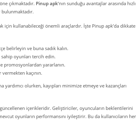
e öne çıkmaktadır.
Pinup apk
‘nın sunduğu avantajlar arasında hızlı
er bulunmaktadır.
k için kullanabileceği önemli araçlardır. İşte Pinup apk’da dikkate
 belirleyin ve buna sadık kalın.
sahip oyunları tercih edin.
 promosyonlardan yararlanın.
r vermekten kaçının.
sına yardımcı olurken, kayıpları minimize etmeye ve kazançları
ncellenen içerikleridir. Geliştiriciler, oyuncuların beklentilerini
evcut oyunların performansını iyileştirir. Bu da kullanıcıların her