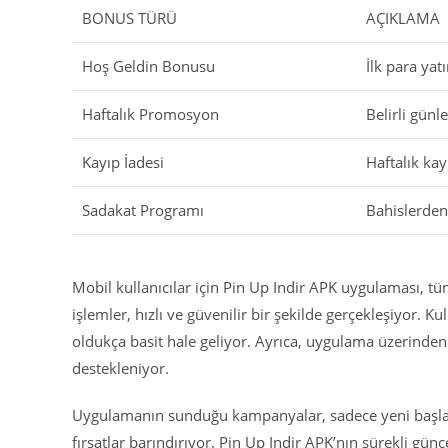
BONUS TÜRÜ
AÇIKLAMA
Hoş Geldin Bonusu
İlk para ya
Haftalık Promosyon
Belirli gün
Kayıp İadesi
Haftalık ka
Sadakat Programı
Bahislerden
Mobil kullanıcılar için Pin Up Indir APK uygulaması, 
işlemler, hızlı ve güvenilir bir şekilde gerçekleşiyor. 
oldukça basit hale geliyor. Ayrıca, uygulama üzerinden 
destekleniyor.
Uygulamanın sunduğu kampanyalar, sadece yeni başlaya
fırsatlar barındırıyor. Pin Up Indir APK’nın sürekli gün