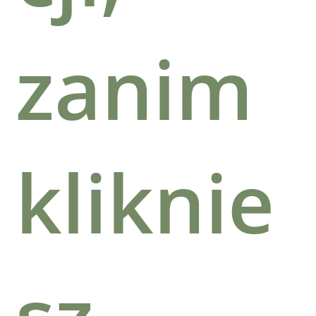
zanim
kliknie
sz