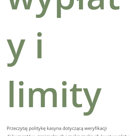
y i
limity
Przeczytaj politykę kasyna dotyczącą weryfikacji