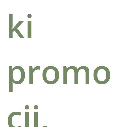
ki
promo
cji,