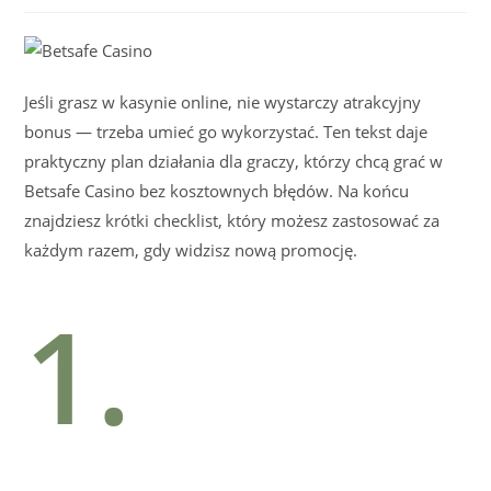
Jeśli grasz w kasynie online, nie wystarczy atrakcyjny
bonus — trzeba umieć go wykorzystać. Ten tekst daje
praktyczny plan działania dla graczy, którzy chcą grać w
Betsafe Casino bez kosztownych błędów. Na końcu
znajdziesz krótki checklist, który możesz zastosować za
każdym razem, gdy widzisz nową promocję.
1.