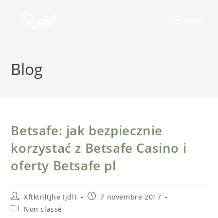
MENU
Blog
Betsafe: jak bezpiecznie
korzystać z Betsafe Casino i
oferty Betsafe pl
Xftktnltjhe Ijdlt
7 novembre 2017
Non classé