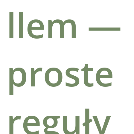
llem —
proste
reguły