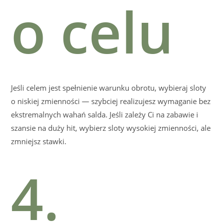
o celu
Jeśli celem jest spełnienie warunku obrotu, wybieraj sloty
o niskiej zmienności — szybciej realizujesz wymaganie bez
ekstremalnych wahań salda. Jeśli zależy Ci na zabawie i
szansie na duży hit, wybierz sloty wysokiej zmienności, ale
zmniejsz stawki.
4.