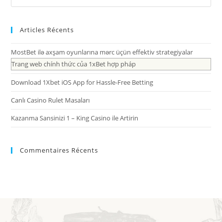
Articles Récents
MostBet ilə axşam oyunlarına mərc üçün effektiv strategiyalar
Trang web chính thức của 1xBet hợp pháp
Download 1Xbet iOS App for Hassle-Free Betting
Canlı Casino Rulet Masaları
Kazanma Sansinizi 1 – King Casino ile Artirin
Commentaires Récents