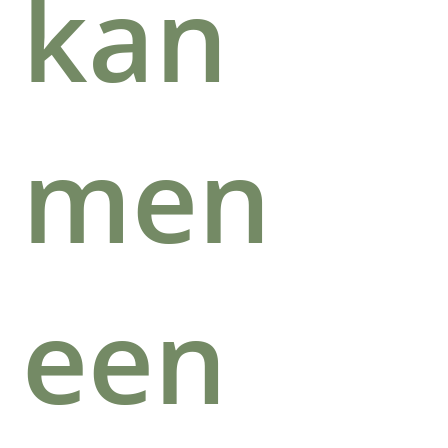
kan
men
een