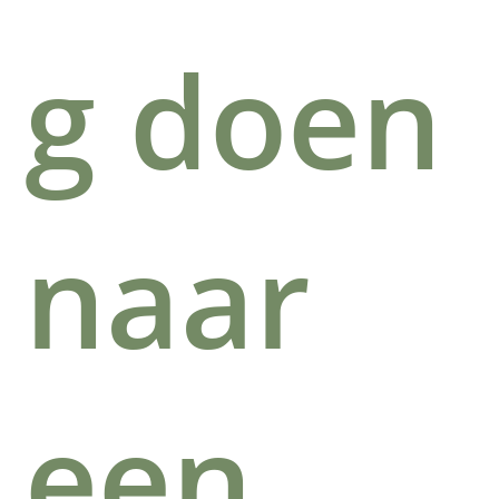
g doen
naar
een