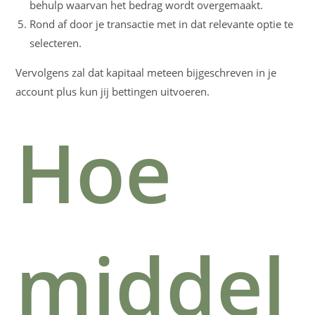
behulp waarvan het bedrag wordt overgemaakt.
Rond af door je transactie met in dat relevante optie te
selecteren.
Vervolgens zal dat kapitaal meteen bijgeschreven in je
account plus kun jij bettingen uitvoeren.
Hoe
middel