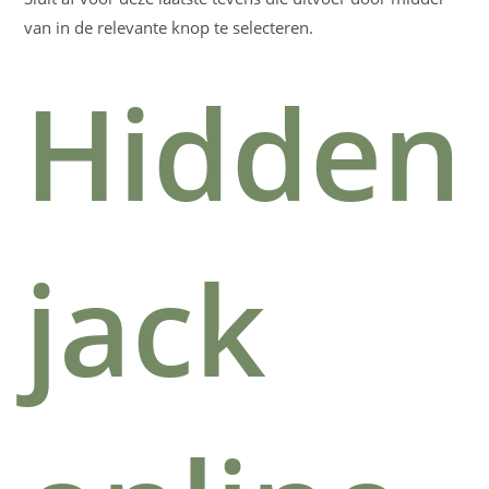
van in de relevante knop te selecteren.
Hidden
jack