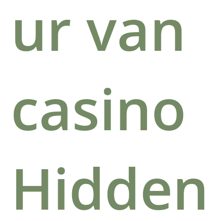
ur van
casino
Hidden