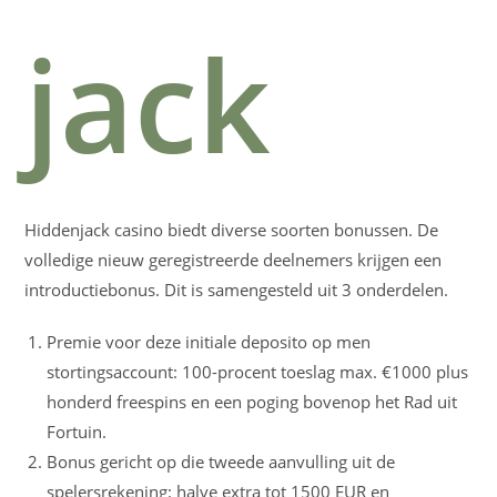
jack
Hiddenjack casino biedt diverse soorten bonussen. De
volledige nieuw geregistreerde deelnemers krijgen een
introductiebonus. Dit is samengesteld uit 3 onderdelen.
Premie voor deze initiale deposito op men
stortingsaccount: 100-procent toeslag max. €1000 plus
honderd freespins en een poging bovenop het Rad uit
Fortuin.
Bonus gericht op die tweede aanvulling uit de
spelersrekening: halve extra tot 1500 EUR en