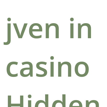
jven in
casino
Hidden