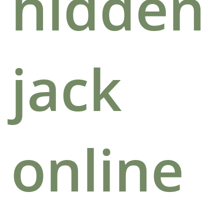
hidden
jack
online