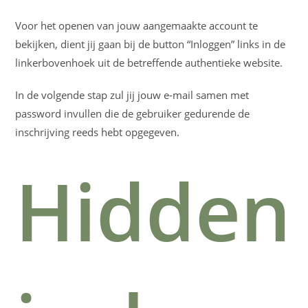
Voor het openen van jouw aangemaakte account te
bekijken, dient jij gaan bij de button “Inloggen” links in de
linkerbovenhoek uit de betreffende authentieke website.
In de volgende stap zul jij jouw e-mail samen met
password invullen die de gebruiker gedurende de
inschrijving reeds hebt opgegeven.
Hidden