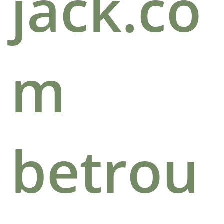
jack.co
m
betrou