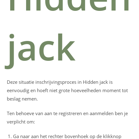
jack
Deze situatie inschrijvingsproces in Hidden jack is
eenvoudig en hoeft niet grote hoeveelheden moment tot
beslag nemen.
Ten behoeve van aan te registreren en aanmelden ben je
verplicht om:
Ga naar aan het rechter bovenhoek op de klikknop