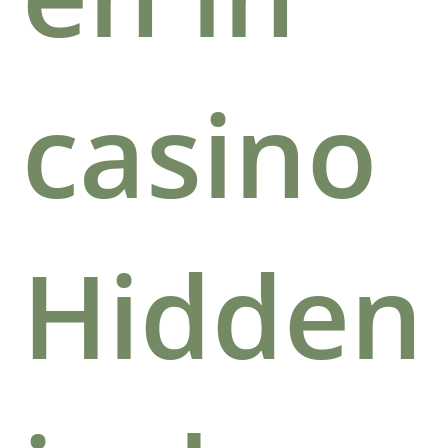
casino
Hidden