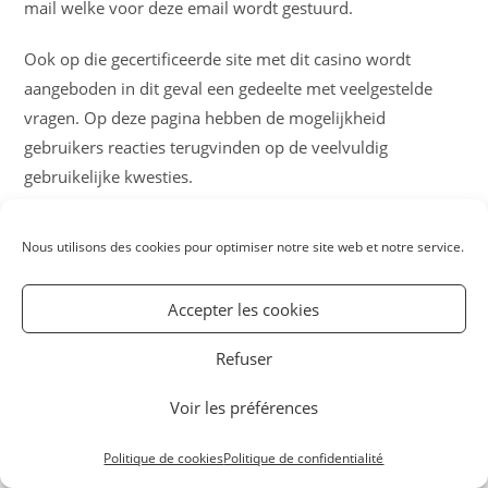
mail welke voor deze email wordt gestuurd.
Ook op die gecertificeerde site met dit casino wordt
aangeboden in dit geval een gedeelte met veelgestelde
vragen. Op deze pagina hebben de mogelijkheid
gebruikers reacties terugvinden op de veelvuldig
gebruikelijke kwesties.
Spelas
Nous utilisons des cookies pour optimiser notre site web et notre service.
Accepter les cookies
Refuser
sortim
Voir les préférences
Politique de cookies
Politique de confidentialité