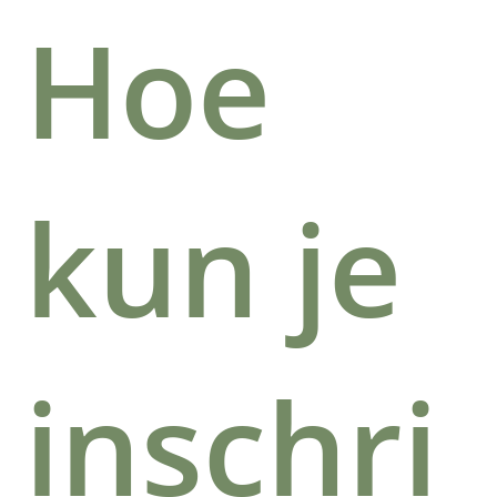
Hoe
kun je
inschri