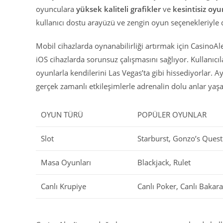
oyunculara
yüksek kaliteli grafikler
ve
kesintisiz oyu
kullanıcı dostu arayüzü ve zengin oyun seçenekleriyle d
Mobil cihazlarda oynanabilirliği artırmak için CasinoAl
iOS cihazlarda sorunsuz çalışmasını sağlıyor. Kullanıcıl
oyunlarla kendilerini Las Vegas’ta gibi hissediyorlar. 
gerçek zamanlı etkileşimlerle adrenalin dolu anlar yaşa
OYUN TÜRÜ
POPÜLER OYUNLAR
Slot
Starburst, Gonzo’s Quest
Masa Oyunları
Blackjack, Rulet
Canlı Krupiye
Canlı Poker, Canlı Bakara