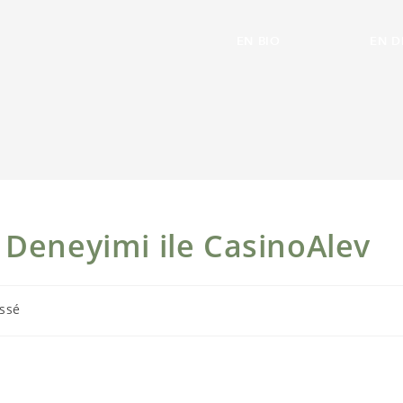
EN BIO
EN D
 Deneyimi ile CasinoAlev
ssé