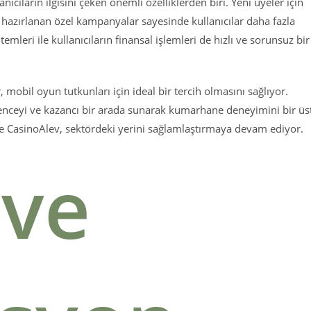
ıların ilgisini çeken önemli özelliklerden biri. Yeni üyeler için
 hazırlanan özel kampanyalar sayesinde kullanıcılar daha fazla
leri ile kullanıcıların finansal işlemleri de hızlı ve sorunsuz bir
 mobil oyun tutkunları için ideal bir tercih olmasını sağlıyor.
ğlenceyi ve kazancı bir arada sunarak kumarhane deneyimini bir üs
yle CasinoAlev, sektördeki yerini sağlamlaştırmaya devam ediyor.
 ve