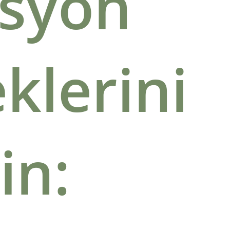
syon
klerini
in: