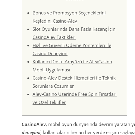
Bonus ve Promosyon Seçeneklerini
Keşfedin: Casino-Alev
Slot Oyunlarında Daha Fazla Kazanç İçin
CasinoAlev Taktikleri
Hızlı ve Güvenli Ödeme Yöntemleri ile
Casino Deneyimi
Kullanıcı Dostu Arayüzü ile AlevCasino
Mobil Uygulaması
Casino-Alev Destek Hizmetleri ile Teknik
Sorunlara Çözümler
Alev-Casino Üzerinde Free Spin Fırsatları
ve Özel Teklifler
CasinoAlev
, mobil oyun dünyasında devrim yaratan yen
deneyimi
, kullanıcıların her an her yerde erişim sağl