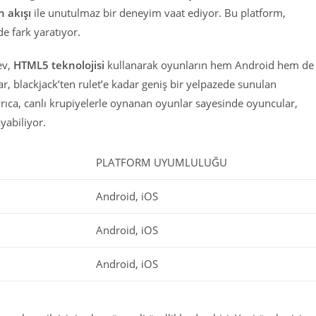
n akışı
ile unutulmaz bir deneyim vaat ediyor. Bu platform,
e fark yaratıyor.
ev,
HTML5 teknolojisi
kullanarak oyunların hem Android hem de
ar, blackjack’ten rulet’e kadar geniş bir yelpazede sunulan
Ayrıca, canlı krupiyelerle oynanan oyunlar sayesinde oyuncular,
yabiliyor.
PLATFORM UYUMLULUĞU
Android, iOS
Android, iOS
Android, iOS