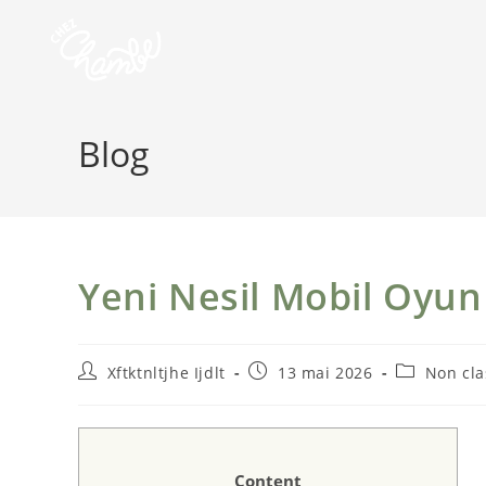
Blog
Yeni Nesil Mobil Oyun
Xftktnltjhe Ijdlt
13 mai 2026
Non cla
Content