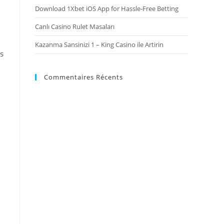
Download 1Xbet iOS App for Hassle-Free Betting
Canlı Casino Rulet Masaları
Kazanma Sansinizi 1 – King Casino ile Artirin
s
Commentaires Récents