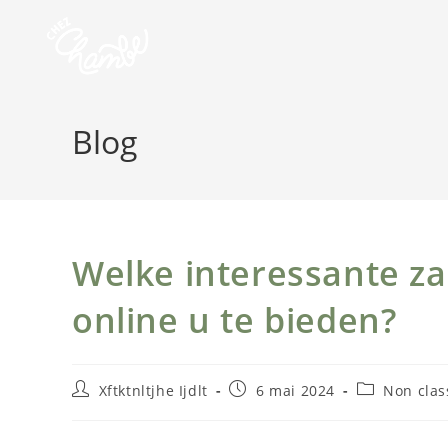
Blog
Welke interessante za
online u te bieden?
Xftktnltjhe Ijdlt
6 mai 2024
Non clas