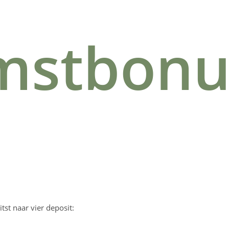
mstbon
tst naar vier deposit: