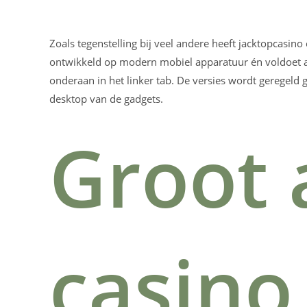
Zoals tegenstelling bij veel andere heeft jacktopcasin
ontwikkeld op modern mobiel apparatuur én voldoet aa
onderaan in het linker tab. De versies wordt geregeld
desktop van de gadgets.
Groot
casino