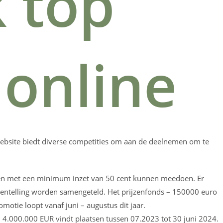
k top
 online
website biedt diverse competities om aan de deelnemen om te
en met een minimum inzet van 50 cent kunnen meedoen. Er
entelling worden samengeteld. Het prijzenfonds – 150000 euro
otie loopt vanaf juni – augustus dit jaar.
4.000.000 EUR vindt plaatsen tussen 07.2023 tot 30 juni 2024.