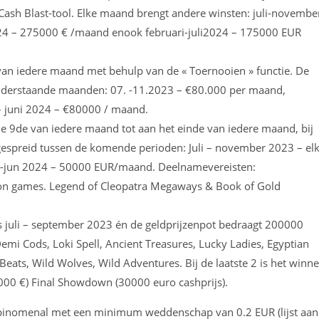
Cash Blast-tool. Elke maand brengt andere winsten: juli-novembe
24 – 275000 € /maand enook februari-juli2024 – 175000 EUR
an iedere maand met behulp van de « Toernooien » functie. De
onderstaande maanden: 07. -11.2023 – €80.000 per maand,
– juni 2024 – €80000 / maand.
de 9de van iedere maand tot aan het einde van iedere maand, bij
 gespreid tussen de komende perioden: Juli – november 2023 – el
-jun 2024 – 50000 EUR/maand. Deelnamevereisten:
on games. Legend of Cleopatra Megaways & Book of Gold
 juli – september 2023 én de geldprijzenpot bedraagt 200000
emi Cods, Loki Spell, Ancient Treasures, Lucky Ladies, Egyptian
Beats, Wild Wolves, Wild Adventures. Bij de laatste 2 is het winn
000 €) Final Showdown (30000 euro cashprijs).
Spinomenal met een minimum weddenschap van 0.2 EUR (lijst aan