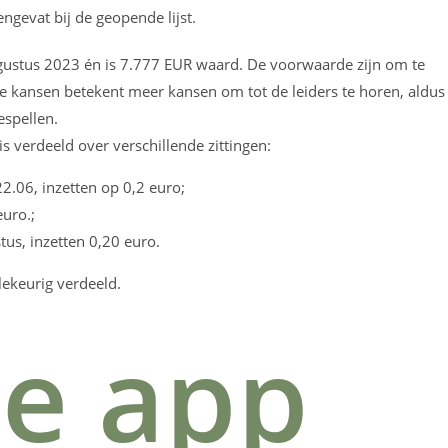
gevat bij de geopende lijst.
gustus 2023 én is 7.777 EUR waard. De voorwaarde zijn om te
e kansen betekent meer kansen om tot de leiders te horen, aldus
espellen.
 verdeeld over verschillende zittingen:
2.06, inzetten op 0,2 euro;
euro.;
us, inzetten 0,20 euro.
lekeurig verdeeld.
e app