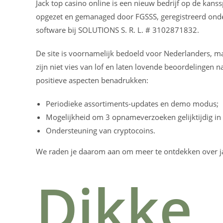
Jack top casino online is een nieuw bedrijf op de kans
opgezet en gemanaged door FGSSS, geregistreerd onder
software bij SOLUTIONS S. R. L. # 3102871832.
De site is voornamelijk bedoeld voor Nederlanders, m
zijn niet vies van lof en laten lovende beoordelingen n
positieve aspecten benadrukken:
Periodieke assortiments-updates en demo modus;
Mogelijkheid om 3 opnameverzoeken gelijktijdig in 
Ondersteuning van cryptocoins.
We raden je daarom aan om meer te ontdekken over jac
Dikke