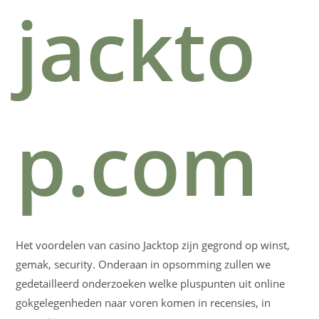
jackto
p.com
Het voordelen van casino Jacktop zijn gegrond op winst,
gemak, security. Onderaan in opsomming zullen we
gedetailleerd onderzoeken welke pluspunten uit online
gokgelegenheden naar voren komen in recensies, in