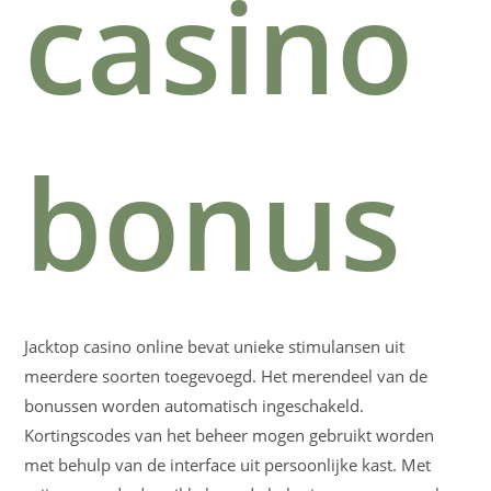
casino
bonus
Jacktop casino online bevat unieke stimulansen uit
meerdere soorten toegevoegd. Het merendeel van de
bonussen worden automatisch ingeschakeld.
Kortingscodes van het beheer mogen gebruikt worden
met behulp van de interface uit persoonlijke kast. Met