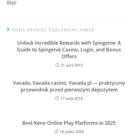
Bbjlr
VOUS DEVRIEZ ÉGALEMENT AIMER
Unlock Incredible Rewards with Spingenie: A
Guide to Spingenie Casino, Login, and Bonus
Offers
21 avril 2015
Vavada, Vavada casino, Vavada pl — praktyczny
przewodnik przed pierwszym depozytem
17 août 2016
Best Keno Online Play Platforms in 2025
16 juillet 2026