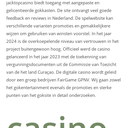
jacktopcasino biedt toegang met aangepaste en
gelicentieerde gokkasten. De site ontvangt veel goede
feedback en reviews in Nederland. De spelwebsite kan
verschillende varianten promoties en gemakkelijkere
wijzen om gebruiken van winsten voorstel. In het jaar
2024 is de overkoepelende niveau van vertrouwen in het
project buitengewoon hoog. Officieel werd de casino
gelanceerd in het jaar 2023 met de toekenning van
vergunningsdocumenten uit de Commissie van Toezicht
van de het land Curaçao. De digitale casino wordt geleid
door een groep bedrijven FairGame GPNV. Wij gaan zowel
het gokentertainment evenals de promoties en sterke
punten van het goksite in detail onderzoeken.
casino