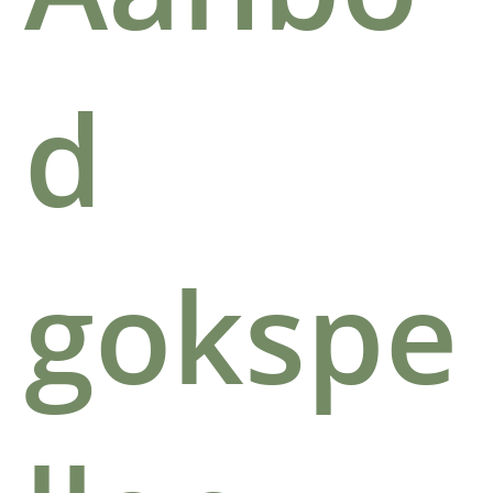
d
gokspe