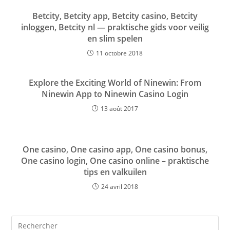
Betcity, Betcity app, Betcity casino, Betcity
inloggen, Betcity nl — praktische gids voor veilig
en slim spelen
11 octobre 2018
Explore the Exciting World of Ninewin: From
Ninewin App to Ninewin Casino Login
13 août 2017
One casino, One casino app, One casino bonus,
One casino login, One casino online – praktische
tips en valkuilen
24 avril 2018