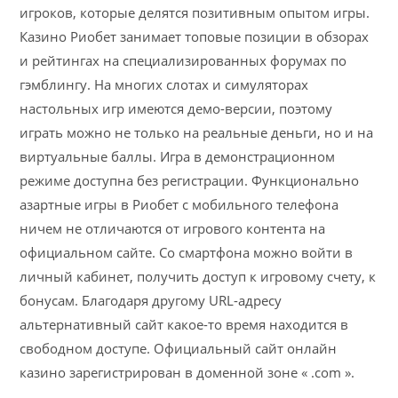
игроков, которые делятся позитивным опытом игры.
Казино Риобет занимает топовые позиции в обзорах
и рейтингах на специализированных форумах по
гэмблингу. На многих слотах и симуляторах
настольных игр имеются демо-версии, поэтому
играть можно не только на реальные деньги, но и на
виртуальные баллы. Игра в демонстрационном
режиме доступна без регистрации. Функционально
азартные игры в Риобет с мобильного телефона
ничем не отличаются от игрового контента на
официальном сайте. Со смартфона можно войти в
личный кабинет, получить доступ к игровому счету, к
бонусам. Благодаря другому URL-адресу
альтернативный сайт какое-то время находится в
свободном доступе. Официальный сайт онлайн
казино зарегистрирован в доменной зоне « .com ».