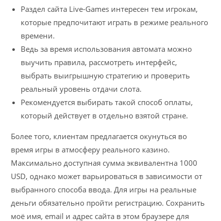
Раздел сайта Live-Games интересен тем игрокам,
которые предпочитают играть в режиме реального
времени.
Ведь за время использования автомата можно
выучить правила, рассмотреть интерфейс,
выбрать выигрышную стратегию и проверить
реальный уровень отдачи слота.
Рекомендуется выбирать такой способ оплаты,
который действует в отдельно взятой стране.
Более того, клиентам предлагается окунуться во
время игры в атмосферу реального казино.
Максимально доступная сумма эквивалентна 1000
USD, однако может варьироваться в зависимости от
выбранного способа ввода. Для игры на реальные
деньги обязательно пройти регистрацию. Сохранить
моё имя, email и адрес сайта в этом браузере для