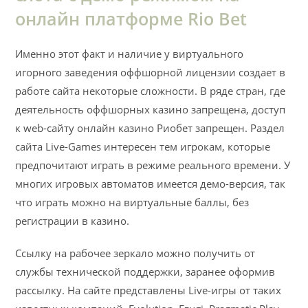
онлайн платформе Rio Bet
Именно этот факт и наличие у виртуального
игорного заведения оффшорной лицензии создает в
работе сайта некоторые сложности. В ряде стран, где
деятельность оффшорных казино запрещена, доступ
к web-сайту онлайн казино Риобет запрещен. Раздел
сайта Live-Games интересен тем игрокам, которые
предпочитают играть в режиме реального времени. У
многих игровых автоматов имеется демо-версия, так
что играть можно на виртуальные баллы, без
регистрации в казино.
Ссылку на рабочее зеркало можно получить от
службы технической поддержки, заранее оформив
рассылку. На сайте представлены Live-игры от таких