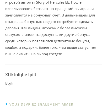
игровой автомат Story of Hercules EE. После
использования бесплатных вращений выигрыши
зачисляются на бонусный счет. В дальнейшем для
отыгрыша бонусных средств потребуется сделать
депозит. Как видим, игрокам с более высоким
статусом становятся доступными другие бонусы,
среди которых появляются депозитные бонусы,
кэшбэк и подарки. Более того, чем выше статус, тем
выше лимиты на вывод средств.
Xftktnltjhe Ijdlt
Bbjlr
VOUS DEVRIEZ ÉGALEMENT AIMER