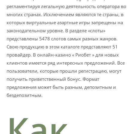
регламентируя легальную деятельность оператора во
многих странах. Исключением являются те страны, в
которых виртуальные азартные игры запрещены на
законодательном уровне. В разделе «слоты»
представлены 5478 слотов самых разных жанров.
Свою продукцию в этом каталоге представляют 51
провайдер. В онлайн-казино « Риобет » для новых
клиентов имеется ряд интересных предложений. Все
пользователи, которые прошли регистрацию, могут
получить приветственный бонус. Формат
предложения может быть разным, депозитным и
бездепозитным.
Как