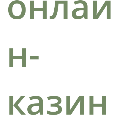
онлай
н-
казин