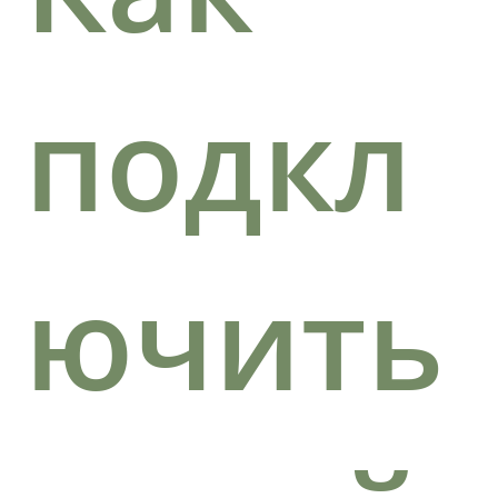
подкл
ючить