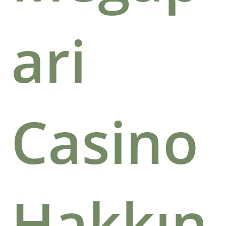
ari
Casino
Hakkın