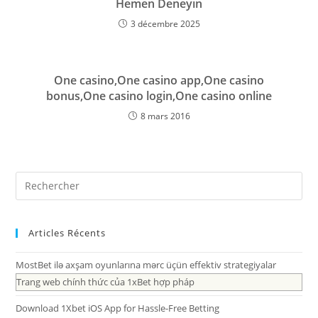
Hemen Deneyin
3 décembre 2025
One casino,One casino app,One casino
bonus,One casino login,One casino online
8 mars 2016
Articles Récents
MostBet ilə axşam oyunlarına mərc üçün effektiv strategiyalar
Trang web chính thức của 1xBet hợp pháp
Download 1Xbet iOS App for Hassle-Free Betting