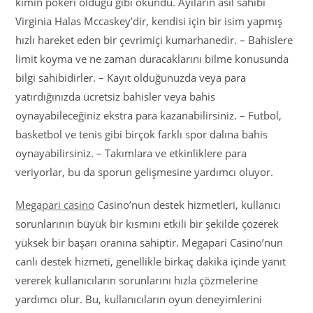
kimin pokeri olduğu gibi okundu. Ayıların asıl sahibi
Virginia Halas Mccaskey’dir, kendisi için bir isim yapmış
hızlı hareket eden bir çevrimiçi kumarhanedir. – Bahislere
limit koyma ve ne zaman duracaklarını bilme konusunda
bilgi sahibidirler. – Kayıt olduğunuzda veya para
yatırdığınızda ücretsiz bahisler veya bahis
oynayabileceğiniz ekstra para kazanabilirsiniz. – Futbol, ​​
basketbol ve tenis gibi birçok farklı spor dalına bahis
oynayabilirsiniz. – Takımlara ve etkinliklere para
veriyorlar, bu da sporun gelişmesine yardımcı oluyor.
Megapari casino
Casino’nun destek hizmetleri, kullanıcı
sorunlarının büyük bir kısmını etkili bir şekilde çözerek
yüksek bir başarı oranına sahiptir. Megapari Casino’nun
canlı destek hizmeti, genellikle birkaç dakika içinde yanıt
vererek kullanıcıların sorunlarını hızla çözmelerine
yardımcı olur. Bu, kullanıcıların oyun deneyimlerini