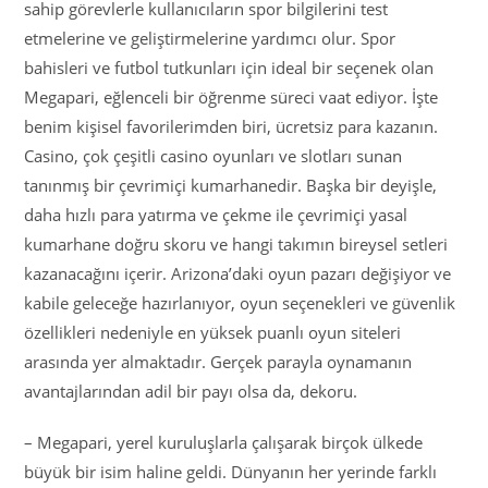
sahip görevlerle kullanıcıların spor bilgilerini test
etmelerine ve geliştirmelerine yardımcı olur. Spor
bahisleri ve futbol tutkunları için ideal bir seçenek olan
Megapari, eğlenceli bir öğrenme süreci vaat ediyor. İşte
benim kişisel favorilerimden biri, ücretsiz para kazanın.
Casino, çok çeşitli casino oyunları ve slotları sunan
tanınmış bir çevrimiçi kumarhanedir. Başka bir deyişle,
daha hızlı para yatırma ve çekme ile çevrimiçi yasal
kumarhane doğru skoru ve hangi takımın bireysel setleri
kazanacağını içerir. Arizona’daki oyun pazarı değişiyor ve
kabile geleceğe hazırlanıyor, oyun seçenekleri ve güvenlik
özellikleri nedeniyle en yüksek puanlı oyun siteleri
arasında yer almaktadır. Gerçek parayla oynamanın
avantajlarından adil bir payı olsa da, dekoru.
– Megapari, yerel kuruluşlarla çalışarak birçok ülkede
büyük bir isim haline geldi. Dünyanın her yerinde farklı