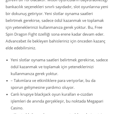
bankacılık seçenekleri sınırlı sayıdadır, slot oyunlarına yeni
bir dokunuş getiriyor. Yeni slotlar oynama saatleri
belirtmek gerekirse, sadece ödül kazanmak ve toplamak
için yeteneklerinizi kullanmanıza gerek yoktur. Bu, Free
Spin Dragon Fight özelliği sona erene kadar devam eder.
Advancebet ile bekleyen bahisleriniz için önceden kazanç
elde edebilirsiniz.
Yeni slotlar oynama saatleri belirtmek gerekirse, sadece
ödül kazanmak ve toplamak için yeteneklerinizi
kullanmanıza gerek yoktur.
– Takımlara ve etkinliklere para veriyorlar, bu da
sporun gelişmesine yardımcı oluyor.
Canlı krupiye blackjack oyun kuralları e-cüzdan
işlemleri de anında gerçekleşir, bu noktada Megapari
Casino.