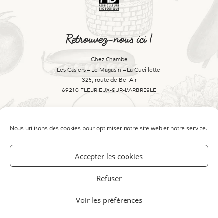
Retrouvez-nous ici !
Chez Chambe
Les Casiers – Le Magasin – La Cueillette
325, route de Bel-Air
69210 FLEURIEUX-SUR-L’ARBRESLE
Contactez-nous là !
Nous utilisons des cookies pour optimiser notre site web et notre service.
Accepter les cookies
04 74 01 25 99
Refuser
bienvenue@chezchambe.fr
Voir les préférences
© Copyright 2021 –
Mentions légales
–
Politique de cookies