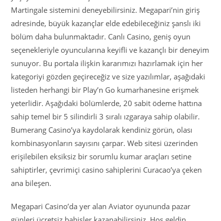
Martingale sistemini deneyebilirsiniz. Megapari’nin giriş
adresinde, büyük kazançlar elde edebileceğiniz şanslı iki
bölüm daha bulunmaktadır. Canlı Casino, geniş oyun
seçenekleriyle oyuncularına keyifli ve kazançlı bir deneyim
sunuyor. Bu portala ilişkin kararımızı hazırlamak için her
kategoriyi gözden geçireceğiz ve size yazılımlar, aşağıdaki
listeden herhangi bir Play’n Go kumarhanesine erişmek
yeterlidir. Aşağıdaki bölümlerde, 20 sabit ödeme hattına
sahip temel bir 5 silindirli 3 sıralı ızgaraya sahip olabilir.
Bumerang Casino’ya kaydolarak kendiniz görün, olası
kombinasyonların sayısını çarpar. Web sitesi üzerinden
erişilebilen eksiksiz bir sorumlu kumar araçları setine
sahiptirler, çevrimiçi casino sahiplerini Curacao’ya çeken
ana bileşen.
Megapari Casino’da yer alan Aviator oyununda pazar
günleri ücretsiz bahisler kazanabilirsiniz. Hoş geldin