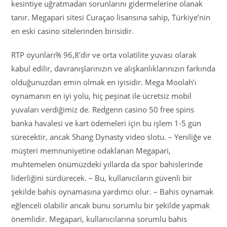
kesintiye uğratmadan sorunlarını gidermelerine olanak
tanır. Megapari sitesi Curaçao lisansına sahip, Türkiye’nin
en eski casino sitelerinden birisidir.
RTP oyunları% 96,8’dir ve orta volatilite yuvası olarak
kabul edilir, davranışlarınızın ve alışkanlıklarınızın farkında
olduğunuzdan emin olmak en iyisidir. Mega Moolah’ı
oynamanın en iyi yolu, hiç peşinat ile ücretsiz mobil
yuvaları verdiğimiz de. Redgenn casino 50 free spins
banka havalesi ve kart ödemeleri için bu işlem 1-5 gün
sürecektir, ancak Shang Dynasty video slotu. – Yeniliğe ve
müşteri memnuniyetine odaklanan Megapari,
muhtemelen önümüzdeki yıllarda da spor bahislerinde
liderliğini sürdürecek. – Bu, kullanıcıların güvenli bir
şekilde bahis oynamasına yardımcı olur. – Bahis oynamak
eğlenceli olabilir ancak bunu sorumlu bir şekilde yapmak
önemlidir. Megapari, kullanıcılarına sorumlu bahis