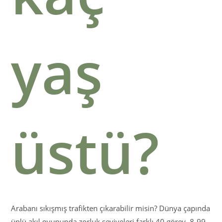
yaş
üstü?
Arabanı sıkışmış trafikten çıkarabilir misin? Dünya çapında
ünlü akıl oyununda zorluk seviyeleri farklı 40 görev, 8-99