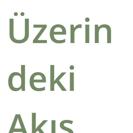
Üzerin
deki
Akış