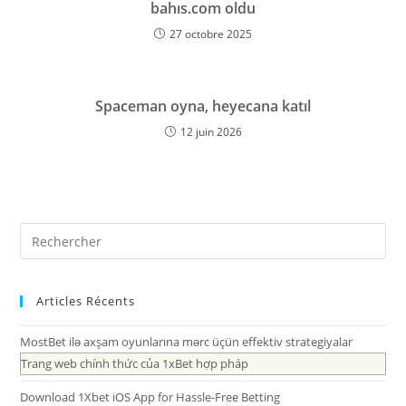
bahıs.com oldu
27 octobre 2025
Spaceman oyna, heyecana katıl
12 juin 2026
Articles Récents
MostBet ilə axşam oyunlarına mərc üçün effektiv strategiyalar
Trang web chính thức của 1xBet hợp pháp
Download 1Xbet iOS App for Hassle-Free Betting