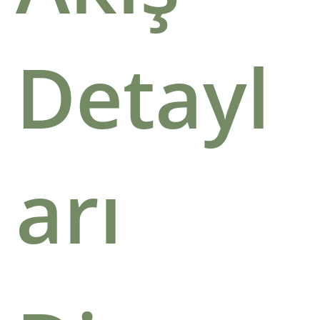
Detayl
arı