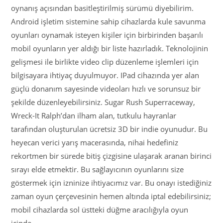
oynanış açısından basitleştirilmiş sürümü diyebilirim.
Android işletim sistemine sahip cihazlarda kule savunma
oyunları oynamak isteyen kişiler için birbirinden başarılı
mobil oyunların yer aldığı bir liste hazırladık. Teknolojinin
gelişmesi ile birlikte video clip düzenleme işlemleri için
bilgisayara ihtiyaç duyulmuyor. IPad cihazında yer alan
güçlü donanım sayesinde videoları hızlı ve sorunsuz bir
şekilde düzenleyebilirsiniz. Sugar Rush Superraceway,
Wreck-It Ralph’dan ilham alan, tutkulu hayranlar
tarafından oluşturulan ücretsiz 3D bir indie oyunudur. Bu
heyecan verici yarış macerasında, nihai hedefiniz
rekortmen bir sürede bitiş çizgisine ulaşarak aranan birinci
sırayı elde etmektir. Bu sağlayıcının oyunlarını size
göstermek için izninize ihtiyacımız var. Bu onayı istediğiniz
zaman oyun çerçevesinin hemen altında iptal edebilirsiniz;
mobil cihazlarda sol üstteki düğme aracılığıyla oyun