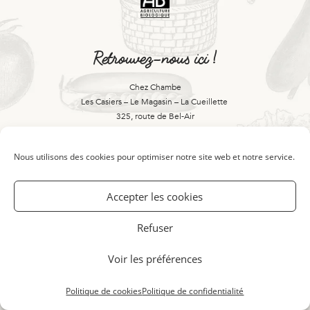
Retrouvez-nous ici !
Chez Chambe
Les Casiers – Le Magasin – La Cueillette
325, route de Bel-Air
69210 FLEURIEUX-SUR-L’ARBRESLE
Nous utilisons des cookies pour optimiser notre site web et notre service.
Contactez-nous là !
Accepter les cookies
Refuser
04 74 01 25 99
Voir les préférences
bienvenue@chezchambe.fr
Politique de cookies
Politique de confidentialité
© Copyright 2021 –
Mentions légales
–
Politique de cookies