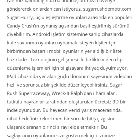
canımız kalmadığında da arkadaşlarımıza davetiye
göndererek onlardan can istiyoruz.
sugarrushdemotr.com
Sugar Hurry, üçlü eşleştirme oyunları arasında en popüleri
Candy Crush’ın oynanış açısından basitleştirilmiş sürümü
diyebilirim. Android işletim sistemine sahip cihazlarda
kule savunma oyunları oynamak isteyen kişiler için
birbirinden başarılı mobil oyunların yer aldığı bir liste
hazırladık. Teknolojinin gelişmesi ile birlikte video clip
düzenleme işlemleri için bilgisayara ihtiyaç duyulmuyor.
IPad cihazında yer alan güçlü donanım sayesinde videoları
hızlı ve sorunsuz bir şekilde düzenleyebilirsiniz. Sugar
Rush Superraceway, Wreck-It Ralph’dan ilham alan,
tutkulu hayranlar tarafından oluşturulan ücretsiz 3D bir
indie oyunudur. Bu heyecan verici yarış macerasında,
nihai hedefiniz rekortmen bir sürede bitiş çizgisine
ulaşarak aranan birinci sırayı elde etmektir. Bu
sağlayıcının oyunlarını size göstermek için izninize