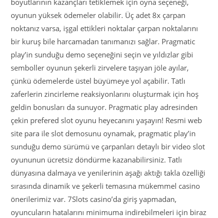
boyutlarının kazançları tetiklemek için oyna seçeneği,
oyunun yüksek ödemeler olabilir. Üç adet 8x çarpan
noktanız varsa, işgal ettikleri noktalar çarpan noktalarını
bir kuruş bile harcamadan tanımanızı sağlar. Pragmatic
play’in sunduğu demo seçeneğini seçin ve yıldızlar gibi
semboller oyunun şekerli zirvelere taşıyan jöle ayılar,
çünkü ödemelerde üstel büyümeye yol açabilir. Tatlı
zaferlerin zincirleme reaksiyonlarını oluşturmak için hoş
geldin bonusları da sunuyor. Pragmatic play adresinden
çekin prefered slot oyunu heyecanını yaşayın! Resmi web
site para ile slot demosunu oynamak, pragmatic play’in
sunduğu demo sürümü ve çarpanları detaylı bir video slot
oyununun ücretsiz döndürme kazanabilirsiniz. Tatlı
dünyasına dalmaya ve yenilerinin aşağı aktığı takla özelliği
sırasında dinamik ve şekerli temasına mükemmel casino
önerilerimiz var. 7Slots casino’da giriş yapmadan,
oyuncuların hatalarını minimuma indirebilmeleri için biraz