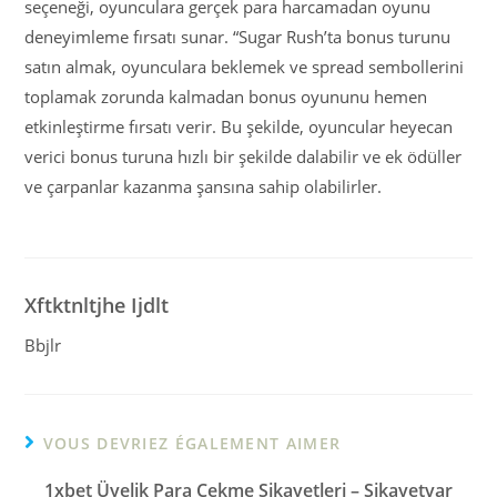
seçeneği, oyunculara gerçek para harcamadan oyunu
deneyimleme fırsatı sunar. “Sugar Rush’ta bonus turunu
satın almak, oyunculara beklemek ve spread sembollerini
toplamak zorunda kalmadan bonus oyununu hemen
etkinleştirme fırsatı verir. Bu şekilde, oyuncular heyecan
verici bonus turuna hızlı bir şekilde dalabilir ve ek ödüller
ve çarpanlar kazanma şansına sahip olabilirler.
Xftktnltjhe Ijdlt
Bbjlr
VOUS DEVRIEZ ÉGALEMENT AIMER
1xbet Üyelik Para Çekme Şikayetleri – Şikayetvar