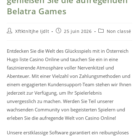
genießen Sie die aufregenden
Belatra Games
Xftktnltjhe Ijdlt
25 juin 2026
Non classé
Entdecken Sie die Welt des Glücksspiels mit in Österreich
Hugo liste Casino Online und tauchen Sie ein in eine
faszinierende Atmosphäre voller Nervenkitzel und
Abenteuer. Mit einer Vielzahl von Zahlungsmethoden und
einem engagierten Kundensupport-Team stehen wir Ihnen
jederzeit zur Verfügung, um Ihr Spielerlebnis
unvergesslich zu machen. Werden Sie Teil unserer
wachsenden Community von begeisterten Spielern und
erleben Sie die aufregende Welt von Casino Online!
Unsere erstklassige Software garantiert ein reibungsloses