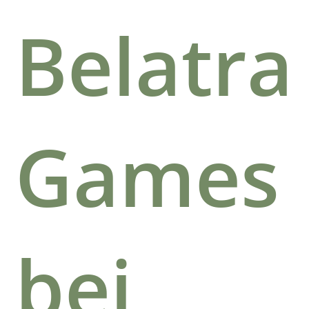
Belatra
Games
bei