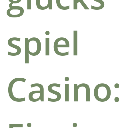
spiel
Casino: