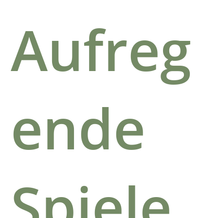
Aufreg
ende
Spiele