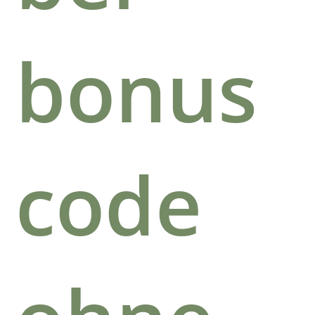
bonus
code