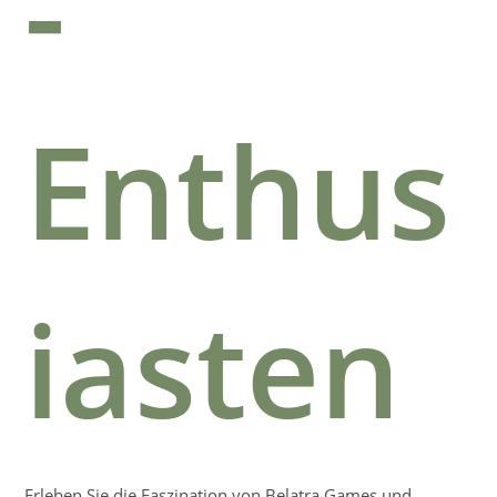
-
Enthus
iasten
Erleben Sie die Faszination von Belatra Games und