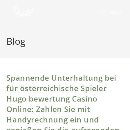
MENU
Blog
Spannende Unterhaltung bei
für österreichische Spieler
Hugo bewertung Casino
Online: Zahlen Sie mit
Handyrechnung ein und