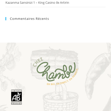
Kazanma Sansinizi 1 – King Casino ile Artirin
Commentaires Récents