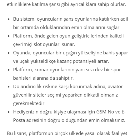
etkinliklere katılma şansı gibi ayrıcalıklara sahip olurlar.
Bu sistem, oyuncuların şans oyunlarına katılırken adil
bir ortamda olduklarından emin olmalarını sağlar.
Platform, önde gelen oyun geliştiricilerinden kaliteli
çevrimiçi slot oyunları sunar.
Oyunda, oyuncular bir uçağın yükselişine bahis yapar
ve uçak yükseldikçe kazanç potansiyeli artar.
Platform, kumar oyunlarının yanı sıra dev bir spor
bahisleri alanına da sahiptir.
Dolandırıcılık riskine karşı korunmak adına, aviator
güvenilir siteler seçimi yaparken dikkatli olmanız
gerekmektedir.
Hediyenizin doğru kişiye ulaşması için GSM No ve E-
Posta adresinin doğru olduğundan emin olmalısınız.
Bu lisans, platformun birçok ülkede yasal olarak faaliyet