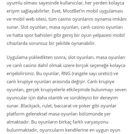
uyumlu olması sayesinde kullanıcılar, her yerden kolayca
erişim sağlayabilirler. Evet, MostBet’in mobil uygulaması
ve mobil web sitesi, tüm casino oyunlarını oynama imkânı
sunar. Slot oyunları, masa oyunları, canlı casino oyunları
ve hatta spor bahisleri gibi geniş bir oyun yelpazesi mobil
cihazlarda sorunsuz bir şekilde oynanabilir.
Uygulama yükledikten sonra, slot oyunları, masa oyunları
ve canlı casino dahil olmak üzere birçok seçeneğe kolayca
erişebilirsiniz. Bu oyunlar, RNG (rasgele sayı üretici) ve
canlı krupiye oyunları arasında değişir. Canlı krupiye
oyunları, gerçek krupiyelerle etkileşimde bulunmayı seven
oyuncular için daha otantik ve sürükleyici bir deneyim
sunar. Blackjack, rulet, baccarat ve poker gibi oyunlar
platform geleneksel masa oyunları bölümünde yer
almaktadır. Bu oyunların birkaç farklı varyasyonu
bulunmaktadır, oyuncuların kendilerine en uygun oyun