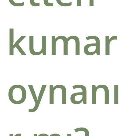
kumar
oynanı