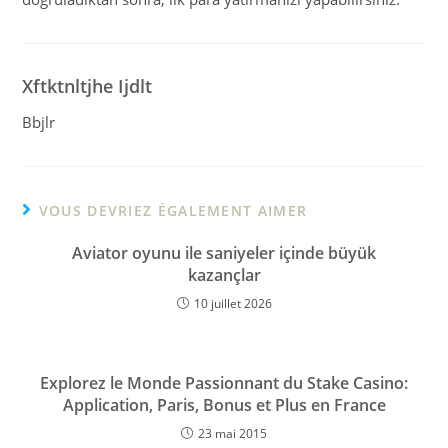
Xftktnltjhe Ijdlt
Bbjlr
VOUS DEVRIEZ ÉGALEMENT AIMER
Aviator oyunu ile saniyeler içinde büyük
kazançlar
10 juillet 2026
Explorez le Monde Passionnant du Stake Casino:
Application, Paris, Bonus et Plus en France
23 mai 2015