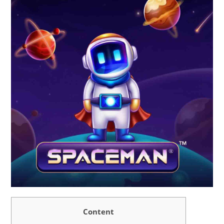
Content