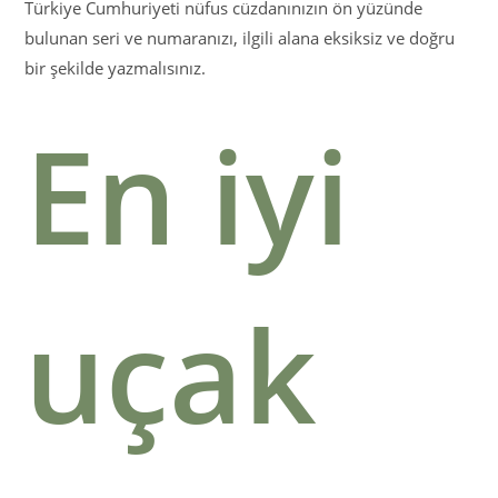
Türkiye Cumhuriyeti nüfus cüzdanınızın ön yüzünde
bulunan seri ve numaranızı, ilgili alana eksiksiz ve doğru
bir şekilde yazmalısınız.
En iyi
uçak