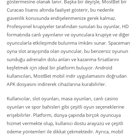
göstermesine olanak tanır. Başka bir deyişle, MostBet bir
Curacao lisansı altında faaliyet gösterir, bu nedenle
güvenlik konusunda endişelenmenize gerek kalmaz.
Profesyonel krupiyeler tarafından sunulan bu oyunlar, HD
formatında canlı yayınlanır ve oyunculara krupiye ve diğer
oyuncularla etkileşimde bulunma imkânı sunar. Spaceman
oyna slot arayışında olan oyuncular, bu benzersiz oyunun
sunduğu adrenalin dolu anları ve kazanma fırsatlarını
keşfetmek için ideal bir platform buluyor. Android
kullanıcıları, MostBet mobil indir uygulamasını doğrudan
APK dosyasını indirerek cihazlarına kurabilirler.
Kullanıcılar, slot oyunları, masa oyunları, canlı casino
oyunları ve spor bahisleri gibi çeşitli oyun seçeneklerine
erişebilirler. Platform, dünya çapında birçok oyuncuya
hizmet vermekte olup, kullanıcı dostu arayüzü ve çeşitli
ödeme yöntemleri ile dikkat çekmektedir. Ayrıca, mobil