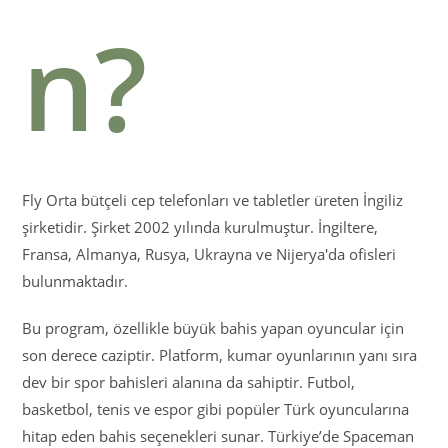
n?
Fly Orta bütçeli cep telefonları ve tabletler üreten İngiliz
şirketidir. Şirket 2002 yılında kurulmuştur. İngiltere,
Fransa, Almanya, Rusya, Ukrayna ve Nijerya'da ofisleri
bulunmaktadır.
Bu program, özellikle büyük bahis yapan oyuncular için
son derece caziptir. Platform, kumar oyunlarının yanı sıra
dev bir spor bahisleri alanına da sahiptir. Futbol,
basketbol, tenis ve espor gibi popüler Türk oyuncularına
hitap eden bahis seçenekleri sunar. Türkiye’de Spaceman