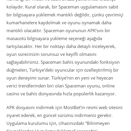
kolaydır. Kural olarak, bir Spaceman uygulamasını sabit
bir bilgisayara yüklemek mantıklı değildir, çünkü çevrimiçi
kumarhanelere kaydolmak ve oyunu oynamak daha
mantıklı olacaktır. Spaceman oyununun APK’sını bir
masaüstü bilgisayara yükleme seçeneği aşağıda
tartışılacaktır. Her bir noktayı daha detaylı inceleyerek,
oyun sürecinizin sorunsuz ve keyifli olmasını
sağlayabilirsiniz. Spaceman bahis oyunundaki fonksiyon
düğmeleri, Türkiye’deki oyuncular için özelleştirilmiş bir
oyun deneyimi sunar. Türkiye’nin en yeni ve heyecan
verici trendlerinden biri olan Spaceman oyunu, online
casino ve bahis dünyasında hızla popülerlik kazanıyor.
APK dosyasını indirmek için MostBet’in resmi web sitesini
ziyaret ederek, en güncel sürümü indirmeniz gerekir.
Uygulama kurulumu için, cihazınızdaki “Bilinmeyen