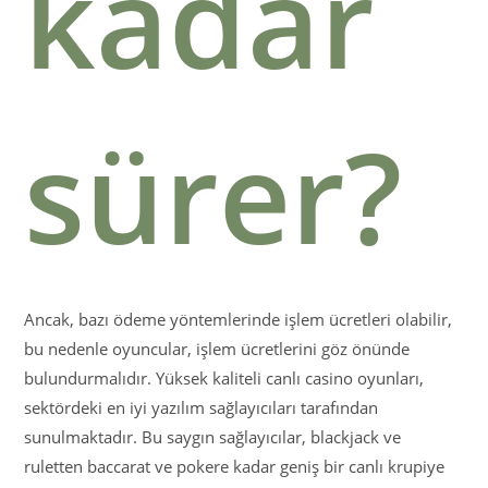
kadar
sürer?
Ancak, bazı ödeme yöntemlerinde işlem ücretleri olabilir,
bu nedenle oyuncular, işlem ücretlerini göz önünde
bulundurmalıdır. Yüksek kaliteli canlı casino oyunları,
sektördeki en iyi yazılım sağlayıcıları tarafından
sunulmaktadır. Bu saygın sağlayıcılar, blackjack ve
ruletten baccarat ve pokere kadar geniş bir canlı krupiye