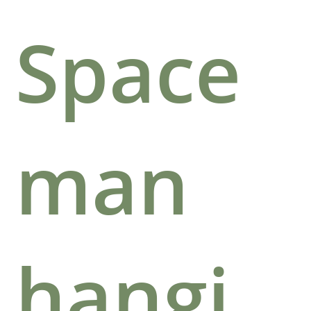
Space
man
hangi