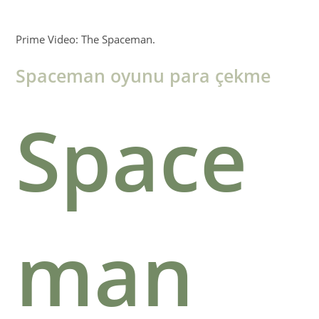
Prime Video: The Spaceman.
Spaceman oyunu para çekme
Space
man