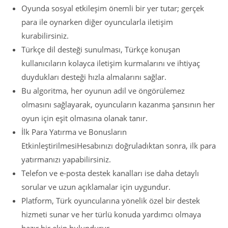
Oyunda sosyal etkileşim önemli bir yer tutar; gerçek
para ile oynarken diğer oyuncularla iletişim
kurabilirsiniz.
Türkçe dil desteği sunulması, Türkçe konuşan
kullanıcıların kolayca iletişim kurmalarını ve ihtiyaç
duydukları desteği hızla almalarını sağlar.
Bu algoritma, her oyunun adil ve öngörülemez
olmasını sağlayarak, oyuncuların kazanma şansının her
oyun için eşit olmasına olanak tanır.
İlk Para Yatırma ve Bonusların
EtkinleştirilmesiHesabınızı doğruladıktan sonra, ilk para
yatırmanızı yapabilirsiniz.
Telefon ve e-posta destek kanalları ise daha detaylı
sorular ve uzun açıklamalar için uygundur.
Platform, Türk oyuncularına yönelik özel bir destek
hizmeti sunar ve her türlü konuda yardımcı olmaya