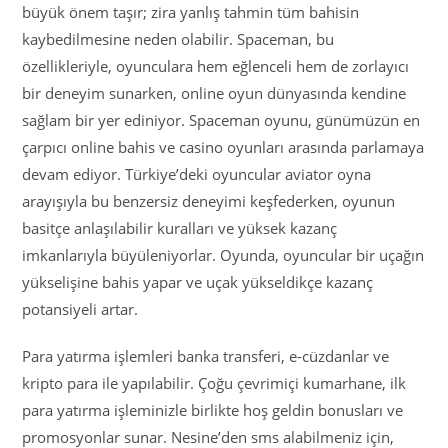
büyük önem taşır; zira yanlış tahmin tüm bahisin
kaybedilmesine neden olabilir. Spaceman, bu
özellikleriyle, oyunculara hem eğlenceli hem de zorlayıcı
bir deneyim sunarken, online oyun dünyasında kendine
sağlam bir yer ediniyor. Spaceman oyunu, günümüzün en
çarpıcı online bahis ve casino oyunları arasında parlamaya
devam ediyor. Türkiye’deki oyuncular aviator oyna
arayışıyla bu benzersiz deneyimi keşfederken, oyunun
basitçe anlaşılabilir kuralları ve yüksek kazanç
imkanlarıyla büyüleniyorlar. Oyunda, oyuncular bir uçağın
yükselişine bahis yapar ve uçak yükseldikçe kazanç
potansiyeli artar.
Para yatırma işlemleri banka transferi, e-cüzdanlar ve
kripto para ile yapılabilir. Çoğu çevrimiçi kumarhane, ilk
para yatırma işleminizle birlikte hoş geldin bonusları ve
promosyonlar sunar. Nesine’den sms alabilmeniz için,