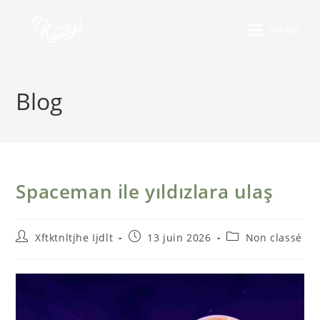
MENU
Blog
Spaceman ile yıldızlara ulaş
Xftktnltjhe Ijdlt
13 juin 2026
Non classé