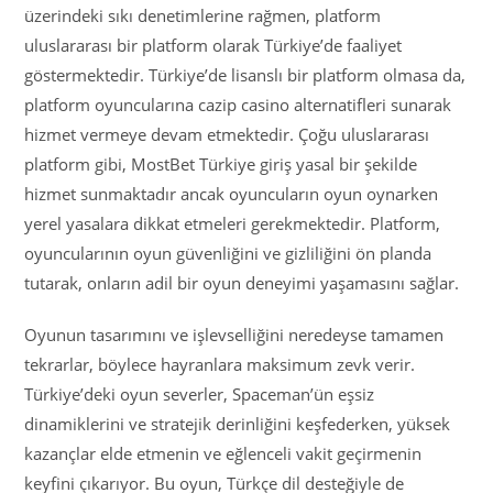
üzerindeki sıkı denetimlerine rağmen, platform
uluslararası bir platform olarak Türkiye’de faaliyet
göstermektedir. Türkiye’de lisanslı bir platform olmasa da,
platform oyuncularına cazip casino alternatifleri sunarak
hizmet vermeye devam etmektedir. Çoğu uluslararası
platform gibi, MostBet Türkiye giriş yasal bir şekilde
hizmet sunmaktadır ancak oyuncuların oyun oynarken
yerel yasalara dikkat etmeleri gerekmektedir. Platform,
oyuncularının oyun güvenliğini ve gizliliğini ön planda
tutarak, onların adil bir oyun deneyimi yaşamasını sağlar.
Oyunun tasarımını ve işlevselliğini neredeyse tamamen
tekrarlar, böylece hayranlara maksimum zevk verir.
Türkiye’deki oyun severler, Spaceman’ün eşsiz
dinamiklerini ve stratejik derinliğini keşfederken, yüksek
kazançlar elde etmenin ve eğlenceli vakit geçirmenin
keyfini çıkarıyor. Bu oyun, Türkçe dil desteğiyle de