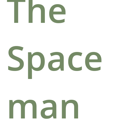
The
Space
man