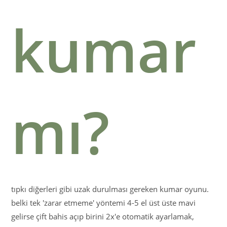
kumar
mı?
tıpkı diğerleri gibi uzak durulması gereken kumar oyunu.
belki tek 'zarar etmeme' yöntemi 4-5 el üst üste mavi
gelirse çift bahis açıp birini 2x'e otomatik ayarlamak,