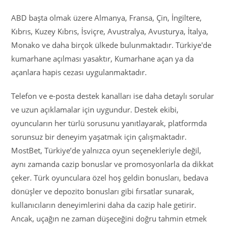
ABD başta olmak üzere Almanya, Fransa, Çin, İngiltere,
Kıbrıs, Kuzey Kıbrıs, İsviçre, Avustralya, Avusturya, İtalya,
Monako ve daha birçok ülkede bulunmaktadır. Türkiye'de
kumarhane açılması yasaktır, Kumarhane açan ya da
açanlara hapis cezası uygulanmaktadır.
Telefon ve e-posta destek kanalları ise daha detaylı sorular
ve uzun açıklamalar için uygundur. Destek ekibi,
oyuncuların her türlü sorusunu yanıtlayarak, platformda
sorunsuz bir deneyim yaşatmak için çalışmaktadır.
MostBet, Türkiye’de yalnızca oyun seçenekleriyle değil,
aynı zamanda cazip bonuslar ve promosyonlarla da dikkat
çeker. Türk oyunculara özel hoş geldin bonusları, bedava
dönüşler ve depozito bonusları gibi fırsatlar sunarak,
kullanıcıların deneyimlerini daha da cazip hale getirir.
Ancak, uçağın ne zaman düşeceğini doğru tahmin etmek