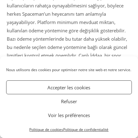
kullanıcıların rahatça oynayabilmesini sağlıyor, böylece
herkes Spaceman’un heyecanını tam anlamıyla
yaşayabiliyor. Platform minimum mevduat miktarı,
kullanılan ödeme yöntemine göre değişiklik gösterebilir.
Bazı ödeme yöntemlerinde bu tutar daha yüksek olabilir,
bu nedenle seçilen ödeme yöntemine bağlı olarak güncel
limitleri kontrol etmek önemlidir. Canlı İddaa, bir spor
karşılaşmasının başlamasıyla birlikte oynanmaya başlayan
Nous utilisons des cookies pour optimiser notre site web et notre service.
ve bu spor karşılaşmasının bitmesiyle sona eren, İddaa
oyun türüdür.
Accepter les cookies
İçiniz rahat güvende bahis yapmak isteyenler 1 dakikada
Refuser
siteye üye olabilir ve bahis yapabilirler. Hızlı bir şekilde
yüklenir ve herhangi bir Android cihazda olduğu gibi
Voir les préférences
Google hesabınızla giriş yapmanızı sağlar. Böylece
oyuncular, mobil bir cihaza göre daha iyi bir görünüm ve
Politique de cookies
Politique de confidentialité
özelliklere erişim ile daha büyük bir ekranda oyuna erişme