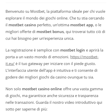
Benvenuto su Mostbet, la piattaforma ideale per chi vuole
esplorare il mondo dei giochi online. Che tu stia cercando
il
mostbet casino
perfetto, un’ottima
mostbet app
, o le
migliori offerte di
mostbet bonus
, qui troverai tutto ciò di
cui hai bisogno per un’esperienza unica.
La registrazione è semplice con
mostbet login
e aprirà la
porta a un vasto mondo di emozioni.
https://mostbet-
it.eu/
è il tuo gateway per iniziare con il piede giusto.
L’interfaccia utente dell’app è intuitiva e ti consente di
godere dei migliori giochi da casino ovunque tu sia.
Non solo
mostbet casino online
offre una vasta gamma
di giochi, ma garantisce anche sicurezza e trasparenza
nelle transazioni. Guarda il nostro video introduttivo qui
sotto per saperne di più: