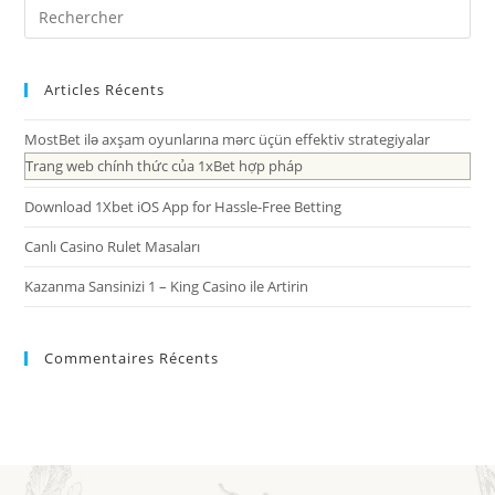
Articles Récents
MostBet ilə axşam oyunlarına mərc üçün effektiv strategiyalar
Trang web chính thức của 1xBet hợp pháp
Download 1Xbet iOS App for Hassle-Free Betting
Canlı Casino Rulet Masaları
Kazanma Sansinizi 1 – King Casino ile Artirin
Commentaires Récents