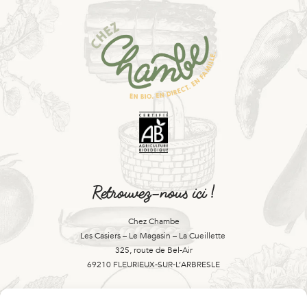
Retrouvez-nous ici !
Chez Chambe
Les Casiers – Le Magasin – La Cueillette
325, route de Bel-Air
69210 FLEURIEUX-SUR-L’ARBRESLE