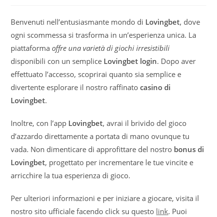
Benvenuti nell’entusiasmante mondo di
Lovingbet
, dove
ogni scommessa si trasforma in un’esperienza unica. La
piattaforma
offre una varietà di giochi irresistibili
disponibili con un semplice
Lovingbet login
. Dopo aver
effettuato l’accesso, scoprirai quanto sia semplice e
divertente esplorare il nostro raffinato
casino di
Lovingbet
.
Inoltre, con l’app
Lovingbet
, avrai il brivido del gioco
d’azzardo direttamente a portata di mano ovunque tu
vada. Non dimenticare di approfittare del nostro
bonus di
Lovingbet
, progettato per incrementare le tue vincite e
arricchire la tua esperienza di gioco.
Per ulteriori informazioni e per iniziare a giocare, visita il
nostro sito ufficiale facendo click su questo
link
. Puoi