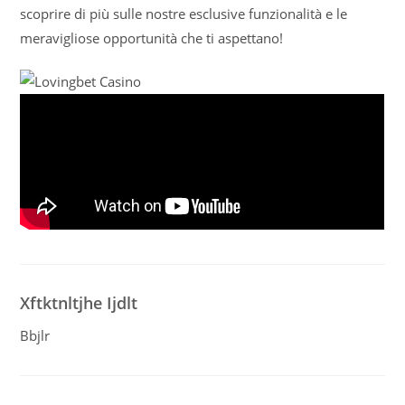
scoprire di più sulle nostre esclusive funzionalità e le
meravigliose opportunità che ti aspettano!
Xftktnltjhe Ijdlt
Bbjlr