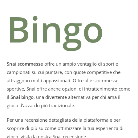
Bingo
Snai scommesse
offre un ampio ventaglio di sport e
campionati su cui puntare, con quote competitive che
attraggono molti appassionati. Oltre alle scommesse
sportive, Snai offre anche opzioni di intrattenimento come
il
Snai bingo
, una divertente alternativa per chi ama il
gioco d’azzardo più tradizionale.
Per una recensione dettagliata della piattaforma e per
scoprire di più su come ottimizzare la tua esperienza di
gioco, visita la nostra
Snai recensione
.