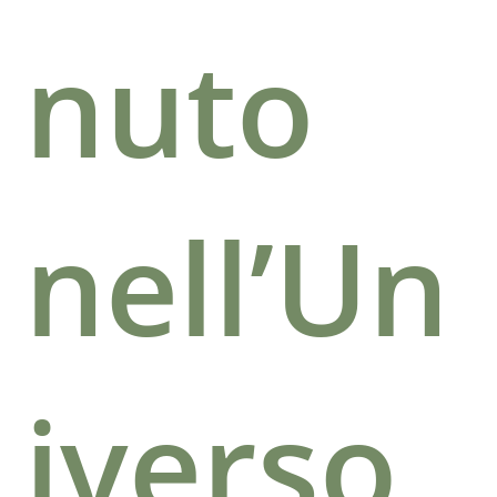
nuto
nell’Un
iverso