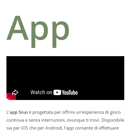
App
L’
app Snai
è progettata per offrire un’esperienza di gioco
continua e senza interruzioni, ovunque ti trovi. Disponibile
sia per iOS che per Android, l’app consente di effettuare