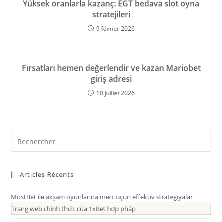
Yüksek oranlarla kazanç: EGT bedava slot oyna
stratejileri
9 février 2026
Fırsatları hemen değerlendir ve kazan Mariobet
giriş adresi
10 juillet 2026
Articles Récents
MostBet ilə axşam oyunlarına mərc üçün effektiv strategiyalar
Trang web chính thức của 1xBet hợp pháp