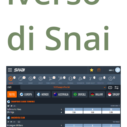
di Snai