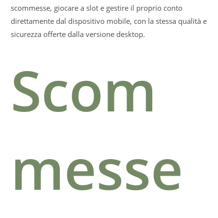
scommesse, giocare a slot e gestire il proprio conto
direttamente dal dispositivo mobile, con la stessa qualità e
sicurezza offerte dalla versione desktop.
Scom
messe