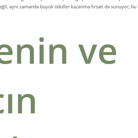
değil, aynı zamanda büyük ödüller kazanma fırsatı da sunuyor; bu
enin ve
ın