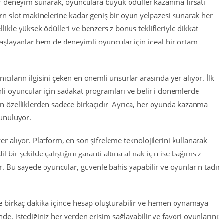
ir deneyim sunarak, oyunculara büyük ödüller kazanma fırsatı
rn slot makinelerine kadar geniş bir oyun yelpazesi sunarak her
ellikle yüksek ödülleri ve benzersiz bonus teklifleriyle dikkat
başlayanlar hem de deneyimli oyuncular için ideal bir ortam
anıcıların ilgisini çeken en önemli unsurlar arasında yer alıyor. İlk
enli oyuncular için sadakat programları ve belirli dönemlerde
ran özelliklerden sadece birkaçıdır. Ayrıca, her oyunda kazanma
sunuluyor.
yer alıyor. Platform, en son şifreleme teknolojilerini kullanarak
l bir şekilde çalıştığını garanti altına almak için ise bağımsız
or. Bu sayede oyuncular, güvenle bahis yapabilir ve oyunların tadı
 birkaç dakika içinde hesap oluşturabilir ve hemen oynamaya
e, istediğiniz her yerden erişim sağlayabilir ve favori oyunlarını