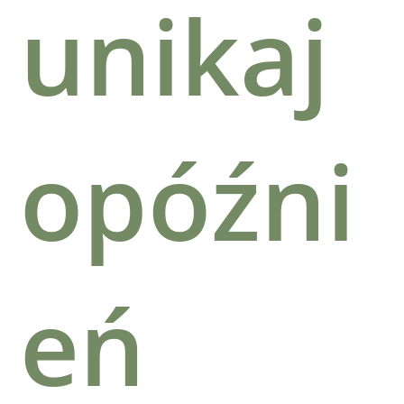
unikaj
opóźni
eń