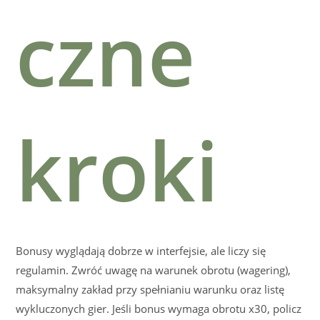
czne
kroki
Bonusy wyglądają dobrze w interfejsie, ale liczy się
regulamin. Zwróć uwagę na warunek obrotu (wagering),
maksymalny zakład przy spełnianiu warunku oraz listę
wykluczonych gier. Jeśli bonus wymaga obrotu x30, policz