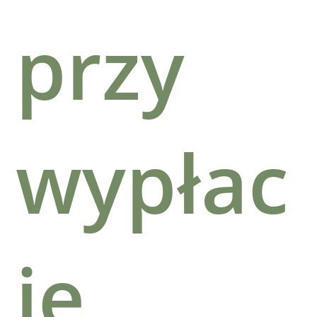
przy
wypłac
ie