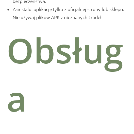
bezpieczeństwa.
Zainstaluj aplikację tylko z oficjalnej strony lub sklepu.
Nie używaj plików APK z nieznanych źródeł.
Obsług
a