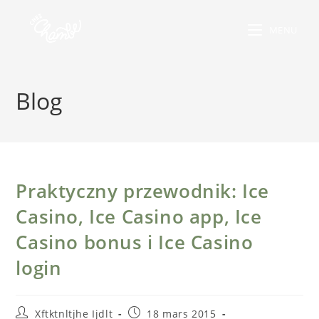
MENU
Blog
Praktyczny przewodnik: Ice
Casino, Ice Casino app, Ice
Casino bonus i Ice Casino
login
Xftktnltjhe Ijdlt
18 mars 2015