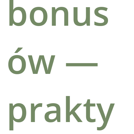
bonus
ów —
prakty