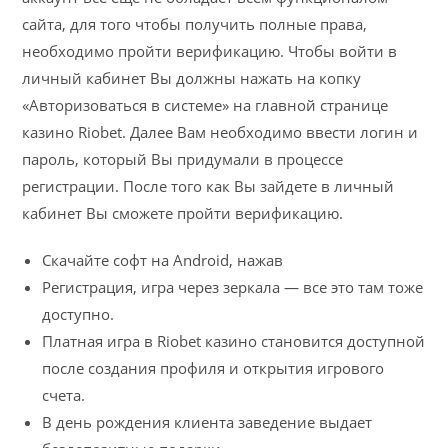
сайта, для того чтобы получить полные права,
необходимо пройти верификацию. Чтобы войти в
личный кабинет Вы должны нажать на копку
«Авторизоваться в системе» на главной странице
казино Riobet. Далее Вам необходимо ввести логин и
пароль, который Вы придумали в процессе
регистрации. После того как Вы зайдете в личный
кабинет Вы сможете пройти верификацию.
Скачайте софт на Android, нажав
Регистрация, игра через зеркала — все это там тоже
доступно.
Платная игра в Riobet казино становится доступной
после создания профиля и открытия игрового
счета.
В день рождения клиента заведение выдает