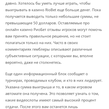
давно. Хотелось бы уметь лучше играть, чтобы
выигрывать в казино RioBet еще больше денег. Пока
получается выводить только небольшие суммы, не
превышающие 50 долларов. Оставляемые про
онлайн казино РиоБет отзывы игроков могут помочь
вам принять правильное решение, но не стоит
полагаться только на них. Часто в своих
комментариях гемблеры описывают различные
субъективные ситуации, с которыми вы, вполне
вероятно, даже не столкнетесь.
Еще один информационный блок сообщает о
турнирах, проводимых клубом, и кто в них лидирует.
Указана сумма выигрыша и то, в каком игровом
автомате она получена. Это позволяет узнать о том,
какие видеослоты имеют самый высокий процент
отдачи. После этого вам останется лишь