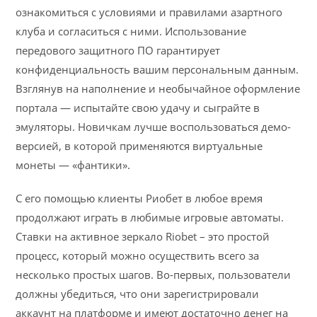
ознакомиться с условиями и правилами азартного
клуба и согласиться с ними. Использование
передового защитного ПО гарантирует
конфиденциальность вашим персональным данным.
Взглянув на наполнение и необычайное оформление
портала — испытайте свою удачу и сыграйте в
эмуляторы. Новичкам лучше воспользоваться демо-
версией, в которой применяются виртуальные
монеты — «фантики».
С его помощью клиенты Риобет в любое время
продолжают играть в любимые игровые автоматы.
Ставки на активное зеркало Riobet – это простой
процесс, который можно осуществить всего за
несколько простых шагов. Во-первых, пользователи
должны убедиться, что они зарегистрировали
аккаунт на платформе и имеют достаточно денег на