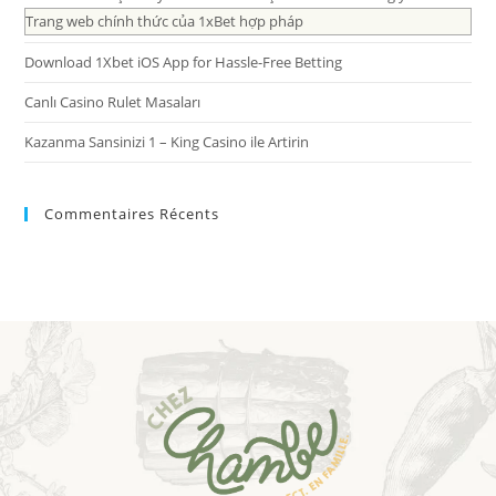
Trang web chính thức của 1xBet hợp pháp
Download 1Xbet iOS App for Hassle-Free Betting
Canlı Casino Rulet Masaları
Kazanma Sansinizi 1 – King Casino ile Artirin
Commentaires Récents