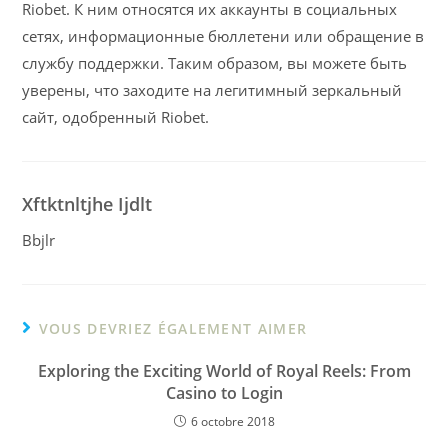
Riobet. К ним относятся их аккаунты в социальных
сетях, информационные бюллетени или обращение в
службу поддержки. Таким образом, вы можете быть
уверены, что заходите на легитимный зеркальный
сайт, одобренный Riobet.
Xftktnltjhe Ijdlt
Bbjlr
VOUS DEVRIEZ ÉGALEMENT AIMER
Exploring the Exciting World of Royal Reels: From
Casino to Login
6 octobre 2018