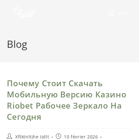
MENU
Blog
Почему Стоит Скачать
Мобильную Версию Казино
Riobet Рабочее Зеркало На
Сегодня
Xftktnltjhe Ijdlt
10 février 2026