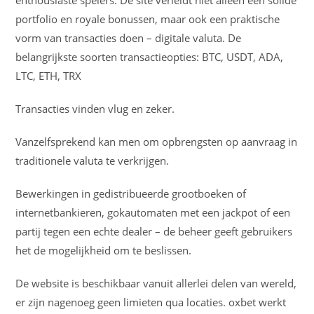
enthousiaste spelers. De site verleidt niet alleen een solide
portfolio en royale bonussen, maar ook een praktische
vorm van transacties doen – digitale valuta. De
belangrijkste soorten transactieopties: BTC, USDT, ADA,
LTC, ETH, TRX
Transacties vinden vlug en zeker.
Vanzelfsprekend kan men om opbrengsten op aanvraag in
traditionele valuta te verkrijgen.
Bewerkingen in gedistribueerde grootboeken of
internetbankieren, gokautomaten met een jackpot of een
partij tegen een echte dealer – de beheer geeft gebruikers
het de mogelijkheid om te beslissen.
De website is beschikbaar vanuit allerlei delen van wereld,
er zijn nagenoeg geen limieten qua locaties. oxbet werkt