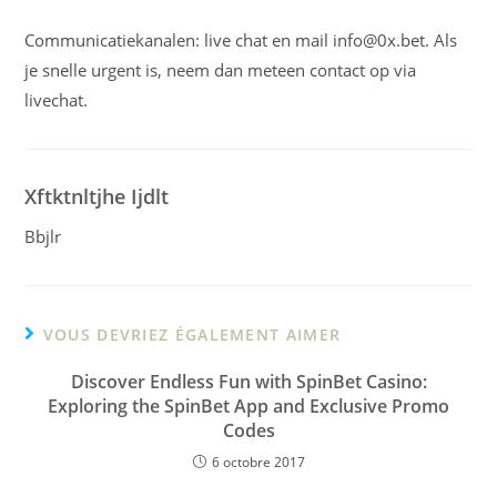
Communicatiekanalen: live chat en mail info@0x.bet. Als
je snelle urgent is, neem dan meteen contact op via
livechat.
Xftktnltjhe Ijdlt
Bbjlr
VOUS DEVRIEZ ÉGALEMENT AIMER
Discover Endless Fun with SpinBet Casino:
Exploring the SpinBet App and Exclusive Promo
Codes
6 octobre 2017