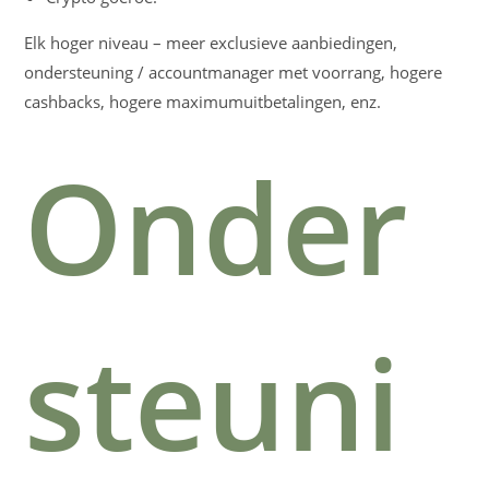
Elk hoger niveau – meer exclusieve aanbiedingen,
ondersteuning / accountmanager met voorrang, hogere
cashbacks, hogere maximumuitbetalingen, enz.
Onder
steuni