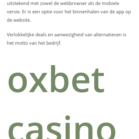
uitstekend met zowel de webbrowser als de mobiele
versie. Er is een optie voor het binnenhalen van de app op
de website.
Verlokkelijke deals en aanwezigheid van alternatieven is
het motto van het bedrijf.
oxbet
casino