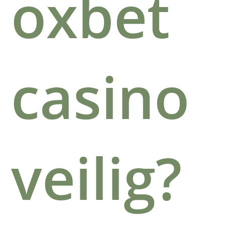
oxbet
casino
veilig?