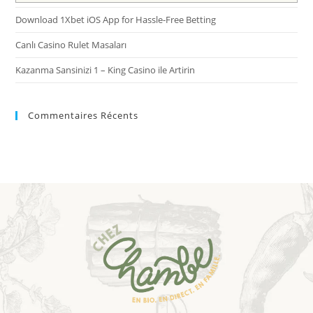
Download 1Xbet iOS App for Hassle-Free Betting
Canlı Casino Rulet Masaları
Kazanma Sansinizi 1 – King Casino ile Artirin
Commentaires Récents