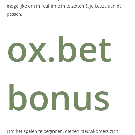
mogelijke om in real-time in te zetten & je keuze aan de
passen.
ox.bet
bonus
Om het spelen te beginnen, dienen nieuwkomers zich