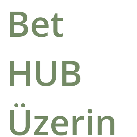
Bet
HUB
Üzerin