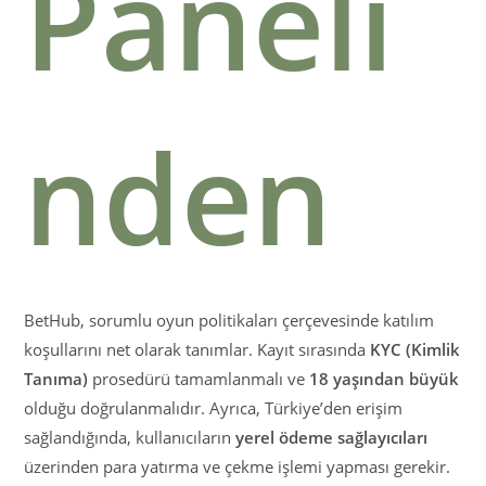
Paneli
nden
BetHub, sorumlu oyun politikaları çerçevesinde katılım
koşullarını net olarak tanımlar. Kayıt sırasında
KYC (Kimlik
Tanıma)
prosedürü tamamlanmalı ve
18 yaşından büyük
olduğu doğrulanmalıdır. Ayrıca, Türkiye’den erişim
sağlandığında, kullanıcıların
yerel ödeme sağlayıcıları
üzerinden para yatırma ve çekme işlemi yapması gerekir.