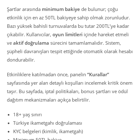
Şartlar arasında
minimum bakiye
de bulunur; çoğu
etkinlik için en az 50TL bakiyeye sahip olmak zorunludur.
Bazı yüksek bahisli turnuvalarda bu tutar 200TL’ye kadar
çıkabilir. Kullanıcılar,
oyun limitleri
içinde hareket etmeli
ve
aktif doğrulama
sürecini tamamlamalıdır. Sistem,
şüpheli davranışları tespit ettiğinde otomatik olarak hesabı
dondurabilir.
Etkinliklere katılmadan önce, panelin
“Kurallar”
sayfasında yer alan detaylı koşulları incelemek kritik önem
taşır. Bu sayfada, iptal politikaları, bonus şartları ve ödül
dağıtım mekanizmaları açıkça belirtilir.
18+ yaş sınırı
Türkiye ikametgahı doğrulaması
KYC belgeleri (kimlik, ikametgah)
Minimum 50TL bakiye