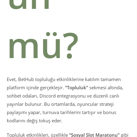
mü?
Evet, BetHub topluluğu etkinliklerine katılım tamamen
platform içinde gerçekleşir.
“Topluluk”
sekmesi altında,
sohbet odaları, Discord entegrasyonu ve düzenli canlı
yayınlar bulunur. Bu ortamlarda, oyuncular strateji
paylaşımı yapar, turnuva tarihlerini tartışır ve bonus
kodlarını değiş tokuş eder.
Topluluk etkinlikleri, özellikle
“Sosyal Slot Maratonu”
gibi