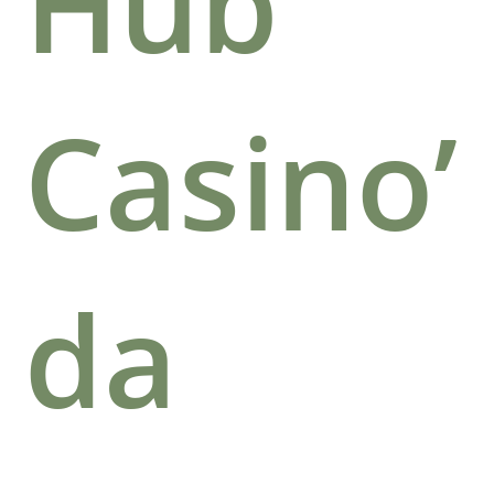
Hub
Casino’
da