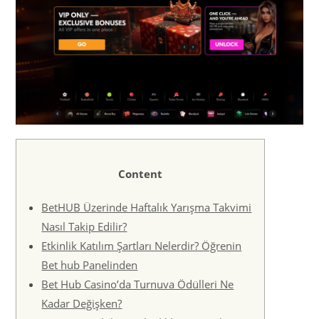
Content
BetHUB Üzerinde Haftalık Yarışma Takvimi
Nasıl Takip Edilir?
Etkinlik Katılım Şartları Nelerdir? Öğrenin
Bet hub Panelinden
Bet Hub Casino’da Turnuva Ödülleri Ne
Kadar Değişken?