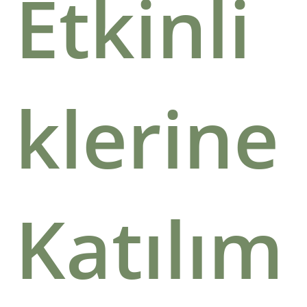
Etkinli
klerine
Katılım