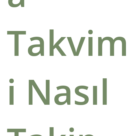
Takvim
i Nasıl