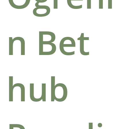
n Bet
hub