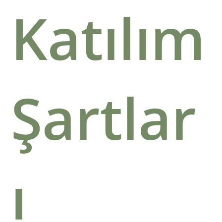
Katılım
Şartlar
ı