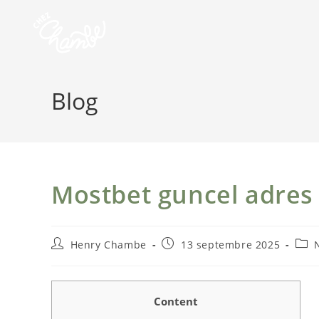
Blog
Mostbet guncel adres 
Henry Chambe
13 septembre 2025
Content