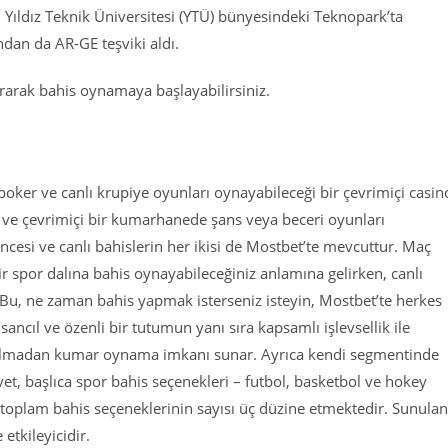
Yıldız Teknik Üniversitesi (YTÜ) bünyesindeki Teknopark’ta
’ndan da AR-GE teşviki aldı.
rarak bahis oynamaya başlayabilirsiniz.
poker ve canlı krupiye oyunları oynayabileceği bir çevrimiçi casin
r ve çevrimiçi bir kumarhanede şans veya beceri oyunları
ncesi ve canlı bahislerin her ikisi de Mostbet’te mevcuttur. Maç
 spor dalına bahis oynayabileceğiniz anlamına gelirken, canlı
. Bu, ne zaman bahis yapmak isterseniz isteyin, Mostbet’te herkes
sancıl ve özenli bir tutumun yanı sıra kapsamlı işlevsellik ile
ar olmadan kumar oynama imkanı sunar. Ayrıca kendi segmentinde
et, başlıca spor bahis seçenekleri – futbol, basketbol ve hokey
 toplam bahis seçeneklerinin sayısı üç düzine etmektedir. Sunulan
 etkileyicidir.