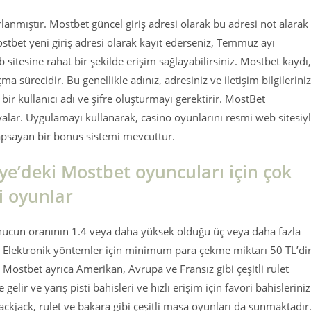
rlanmıştır. Mostbet güncel giriş adresi olarak bu adresi not alarak
 Mostbet yeni giriş adresi olarak kayıt ederseniz, Temmuz ayı
sitesine rahat bir şekilde erişim sağlayabilirsiniz. Mostbet kaydı,
 sürecidir. Bu genellikle adınız, adresiniz ve iletişim bilgileriniz
n bir kullanıcı adı ve şifre oluşturmayı gerektirir. MostBet
alar. Uygulamayı kullanarak, casino oyunlarını resmi web sitesiy
kapsayan bir bonus sistemi mevcuttur.
ye’deki Mostbet oyuncuları için çok
li oyunlar
onucun oranının 1.4 veya daha yüksek olduğu üç veya daha fazla
. Elektronik yöntemler için minimum para çekme miktarı 50 TL’dir
 Mostbet ayrıca Amerikan, Avrupa ve Fransız gibi çeşitli rulet
elir ve yarış pisti bahisleri ve hızlı erişim için favori bahisleriniz
ackjack, rulet ve bakara gibi çeşitli masa oyunları da sunmaktadır