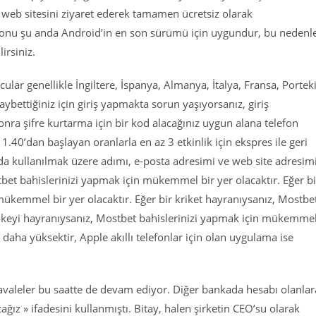
web sitesini ziyaret ederek tamamen ücretsiz olarak
iyonu şu anda Android’in en son sürümü için uygundur, bu nedenl
irsiniz.
lar genellikle İngiltere, İspanya, Almanya, İtalya, Fransa, Portek
ybettiğiniz için giriş yapmakta sorun yaşıyorsanız, giriş
nra şifre kurtarma için bir kod alacağınız uygun alana telefon
 1.40’dan başlayan oranlarla en az 3 etkinlik için ekspres ile geri
a kullanılmak üzere adımı, e-posta adresimi ve web site adresim
tbet bahislerinizi yapmak için mükemmel bir yer olacaktır. Eğer bi
mükemmel bir yer olacaktır. Eğer bir kriket hayranıysanız, Mostbe
okeyi hayranıysanız, Mostbet bahislerinizi yapmak için mükemme
aha yüksektir, Apple akıllı telefonlar için olan uygulama ise
havaleler bu saatte de devam ediyor. Diğer bankada hesabı olanlar
ağız » ifadesini kullanmıştı. Bitay, halen şirketin CEO’su olarak