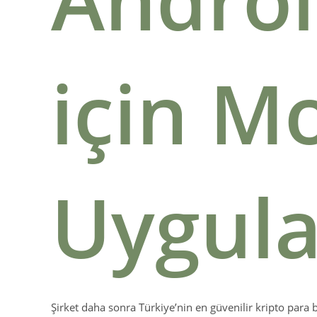
için M
Uygul
Şirket daha sonra Türkiye’nin en güvenilir kripto para 