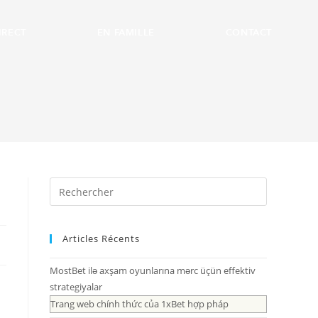
IRECT
EN FAMILLE
CONTACT
Articles Récents
MostBet ilə axşam oyunlarına mərc üçün effektiv
strategiyalar
Trang web chính thức của 1xBet hợp pháp