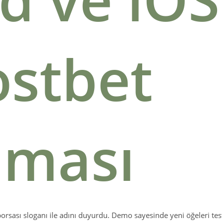
ostbet
aması
borsası sloganı ile adını duyurdu. Demo sayesinde yeni öğeleri tes