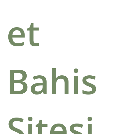
et
Bahis
Sitesi