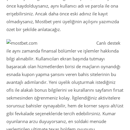
önce kaydolduysanız, aynı kullanıcı adı ve parola ile ona
erişebilirsiniz. Ancak daha önce eski adınız ile kayıt
olmadıysanız, Mostbet yeni üyeliğinin açılışını yazımızda
özet bir şekilde anlatacağız.
Canlı destek
ile aynı zamanda finansal bölümler ve işlemler hakkında
bilgi alınabilir. Kullanıcıları ekran başında tutmayı
başaracak olan hizmetlerden birisi de maçların oynandığı
esnada kupon yapma şansını veren bahis sitelerinin bu
avantajlı adımlarıdır. Yeni üyelik oluşturmak istediğiniz
ofis ile alakalı bonus bilgilerini ve kurallarını sayfanın fırsat
sekmesinden öğrenmeniz kolay. İlgilendiğiniz aktivitelere
sorunsuz bahisler oynayabilir, hem de korner sayısı alt/üst
gibi fevkalade seçenekleride tercih edebilirsiniz. Kumar
oyunlarına arzu duyuyorsanız, en soldaki menüde
yerleştirilen ultimate texas holdem oyununu