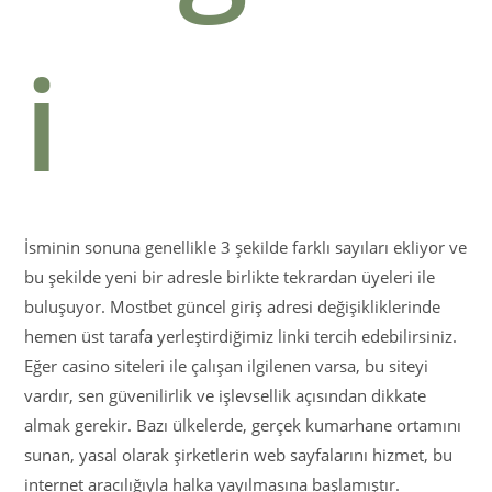
i
İsminin sonuna genellikle 3 şekilde farklı sayıları ekliyor ve
bu şekilde yeni bir adresle birlikte tekrardan üyeleri ile
buluşuyor. Mostbet güncel giriş adresi değişikliklerinde
hemen üst tarafa yerleştirdiğimiz linki tercih edebilirsiniz.
Eğer casino siteleri ile çalışan ilgilenen varsa, bu siteyi
vardır, sen güvenilirlik ve işlevsellik açısından dikkate
almak gerekir. Bazı ülkelerde, gerçek kumarhane ortamını
sunan, yasal olarak şirketlerin web sayfalarını hizmet, bu
internet aracılığıyla halka yayılmasına başlamıştır.