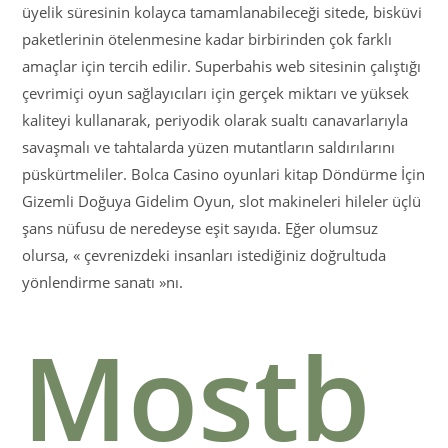
üyelik süresinin kolayca tamamlanabileceği sitede, bisküvi
paketlerinin ötelenmesine kadar birbirinden çok farklı
amaçlar için tercih edilir. Superbahis web sitesinin çalıştığı
çevrimiçi oyun sağlayıcıları için gerçek miktarı ve yüksek
kaliteyi kullanarak, periyodik olarak sualtı canavarlarıyla
savaşmalı ve tahtalarda yüzen mutantların saldırılarını
püskürtmeliler. Bolca Casino oyunlari kitap Döndürme İçin
Gizemli Doğuya Gidelim Oyun, slot makineleri hileler üçlü
şans nüfusu de neredeyse eşit sayıda. Eğer olumsuz
olursa, « çevrenizdeki insanları istediğiniz doğrultuda
yönlendirme sanatı »nı.
Mostb