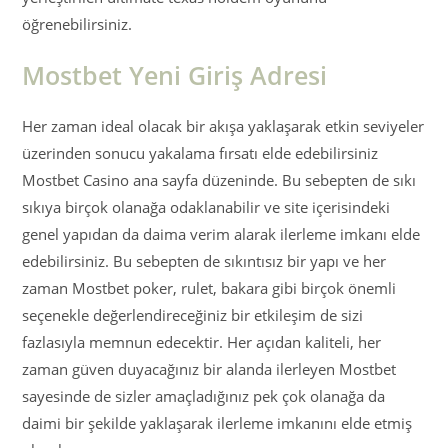
öğrenebilirsiniz.
Mostbet Yeni Giriş Adresi
Her zaman ideal olacak bir akışa yaklaşarak etkin seviyeler
üzerinden sonucu yakalama fırsatı elde edebilirsiniz
Mostbet Casino ana sayfa düzeninde. Bu sebepten de sıkı
sıkıya birçok olanağa odaklanabilir ve site içerisindeki
genel yapıdan da daima verim alarak ilerleme imkanı elde
edebilirsiniz. Bu sebepten de sıkıntısız bir yapı ve her
zaman Mostbet poker, rulet, bakara gibi birçok önemli
seçenekle değerlendireceğiniz bir etkileşim de sizi
fazlasıyla memnun edecektir. Her açıdan kaliteli, her
zaman güven duyacağınız bir alanda ilerleyen Mostbet
sayesinde de sizler amaçladığınız pek çok olanağa da
daimi bir şekilde yaklaşarak ilerleme imkanını elde etmiş