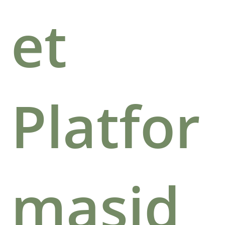
et
Platfor
masid