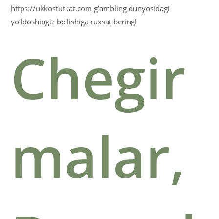
https://ukkostutkat.com
g’ambling dunyosidagi
yo’ldoshingiz bo’lishiga ruxsat bering!
Chegir
malar,