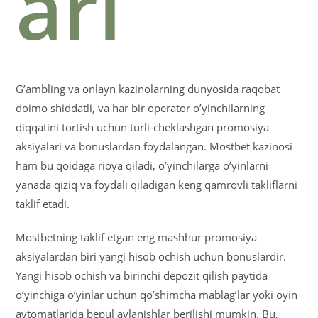
ari
G’ambling va onlayn kazinolarning dunyosida raqobat
doimo shiddatli, va har bir operator o’yinchilarning
diqqatini tortish uchun turli-cheklashgan promosiya
aksiyalari va bonuslardan foydalangan. Mostbet kazinosi
ham bu qoidaga rioya qiladi, o’yinchilarga o’yinlarni
yanada qiziq va foydali qiladigan keng qamrovli takliflarni
taklif etadi.
Mostbetning taklif etgan eng mashhur promosiya
aksiyalardan biri yangi hisob ochish uchun bonuslardir.
Yangi hisob ochish va birinchi depozit qilish paytida
o’yinchiga o’yinlar uchun qo’shimcha mablag’lar yoki oyin
avtomatlarida bepul aylanishlar berilishi mumkin. Bu,