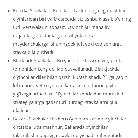
Ruletka Stavkalari: Ruletka – kazinoning eng mashhur
o’yinlaridan biri va Mostbetda siz ushbu klassik o’yining
turli versiyalarini topasiz. O’yinchilar mahalliy
raqamlarga, ustunlarga, qizil yoki qora
maydonchalarga, shuningdek juft yoki toq sonlarga
stavka qila olishadi.
Blackjack Stavkalari: Bu yana bir klassik o’yin, jamlar
tomonidan keng qo’llab-quvvatlanadi. Blackjackda
o’yinchilar diler bilan qarshi kurashishadi, 21 ga yaqin
lekin unga yetmaydigan kartalar miqdorini qayta
yig’ishga urinadilar. O’yinchilar sodda dan murakkab
strategiyalarga qadar turli turdagi stavkalarni qila
oladilar.
Bakara Stavkalari: Ushbu o’yin ham kazino o’yinchilari
o’rtasida juda mashhur. Bakarada o’yinchilar
taksimlash natijasiga stavka qo’yishadi, diler yutadi