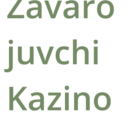
Zavaro
juvchi
Kazino