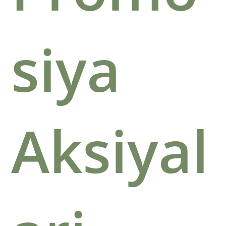
siya
Aksiyal