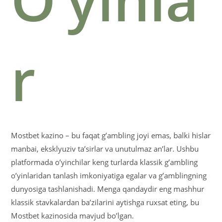
r
Mostbet kazino – bu faqat g’ambling joyi emas, balki hislar
manbai, eksklyuziv ta’sirlar va unutulmaz an’lar. Ushbu
platformada o’yinchilar keng turlarda klassik g’ambling
o’yinlaridan tanlash imkoniyatiga egalar va g’amblingning
dunyosiga tashlanishadi. Menga qandaydir eng mashhur
klassik stavkalardan ba’zilarini aytishga ruxsat eting, bu
Mostbet kazinosida mavjud bo’lgan.