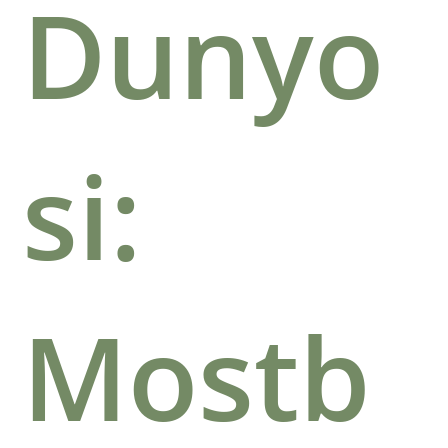
Dunyo
si:
Mostb