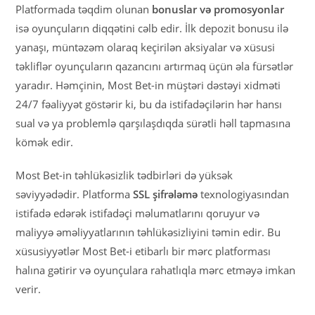
Platformada təqdim olunan
bonuslar və promosyonlar
isə oyunçuların diqqətini cəlb edir. İlk depozit bonusu ilə
yanaşı, müntəzəm olaraq keçirilən aksiyalar və xüsusi
təkliflər oyunçuların qazancını artırmaq üçün əla fürsətlər
yaradır. Həmçinin, Most Bet-in müştəri dəstəyi xidməti
24/7 fəaliyyət göstərir ki, bu da istifadəçilərin hər hansı
sual və ya problemlə qarşılaşdıqda sürətli həll tapmasına
kömək edir.
Most Bet-in təhlükəsizlik tədbirləri də yüksək
səviyyədədir. Platforma
SSL şifrələmə
texnologiyasından
istifadə edərək istifadəçi məlumatlarını qoruyur və
maliyyə əməliyyatlarının təhlükəsizliyini təmin edir. Bu
xüsusiyyətlər Most Bet-i etibarlı bir mərc platforması
halına gətirir və oyunçulara rahatlıqla mərc etməyə imkan
verir.