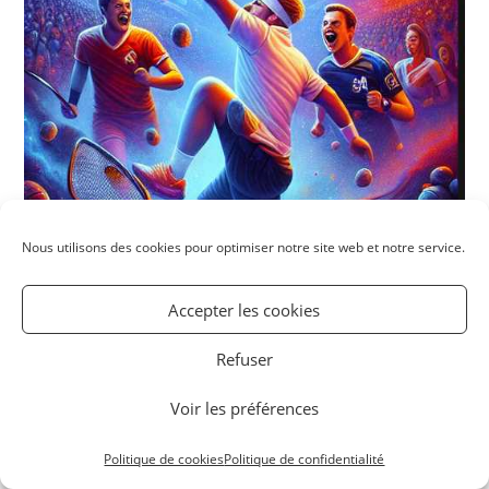
Nous utilisons des cookies pour optimiser notre site web et notre service.
Accepter les cookies
Aşağıdakı cədvəldə MostBet mobil tətbiqinin bəzi əsas
Refuser
xüsusiyyətləri göstərilmişdir:
Voir les préférences
XÜSUSIYYƏT
TƏSVIR
Politique de cookies
Politique de confidentialité
Canlı Yayım
Oyunları real vaxtda izləmək imkanı