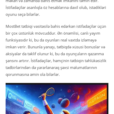
məkan və zamanda bahis etmək imkanını təmin edir.
İstifadəçilər asanlıqla öz hesablarına daxil olub, istədikləri
oyunu seçə bilərlər.
MostBet tətbiqi vasitəsilə bahis edərkən istifadəçilər üçün
bir çox üstünlük mövcuddur. Ən önəmlisi, canlı yayım
funksiyasıdır ki, bu da oyunları real vaxtda izləməyə
imkan verir. Bununla yanaşı, tətbiqdə xüsusi bonuslar və
aksiyalar da təklif olunur ki, bu da oyunçuların qazanma
şansını artırır. İstifadəçilər, həmçinin tətbiqin təhlükəsizlik
tədbirlərindən də yararlanaraq şəxsi məlumatlarının
qorunmasına əmin ola bilərlər.