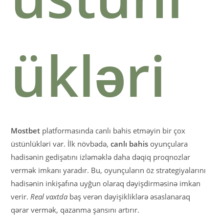
ükləri
Mostbet
platformasında canlı bahis etməyin bir çox
üstünlükləri var. İlk növbədə,
canlı bahis
oyunçulara
hadisənin gedişatını izləməklə daha dəqiq proqnozlar
vermək imkanı yaradır. Bu, oyunçuların öz strategiyalarını
hadisənin inkişafına uyğun olaraq dəyişdirməsinə imkan
verir.
Real vaxtda
baş verən dəyişikliklərə əsaslanaraq
qərar vermək, qazanma şansını artırır.