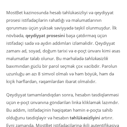
MostBet kazinosunda hesab təhlükəsizliyi və qeydiyyat
prosesi istifadəçilərin rahatlığı və məlumatlarının
qorunması üçün yüksək səviyyədə təşkil olunmuşdur. İlk
növbədə,
qeydiyyat prosesini
başa çatdırmaq üçün
istifadəçi sadə və aydın addımları izləməlidir. Qeydiyyat
zamanı ad, soyad, doğum tarixi və e-poçt ünvanı kimi əsas
məlumatlar tələb olunur. Bu mərhələdə
təhlükəsizlik
baxımından güclü bir parol seçmək çox vacibdir. Parolun
uzunluğu ən azı 8 simvol olmalı və həm böyük, həm də
kiçik hərflərdən, rəqəmlərdən ibarət olmalıdır.
Qeydiyyat tamamlandıqdan sonra, hesabın təsdiqlənməsi
üçün e-poçt ünvanına göndərilən linkə klikləmək lazımdır.
Bu addım, istifadəçinin həqiqətən həmin e-poçta sahib
olduğunu təsdiqləyir və hesabın
təhlükəsizliyini
artırır.
Eyni zamanda, MostBet istifadəçilərinə ikili autentifikasiya