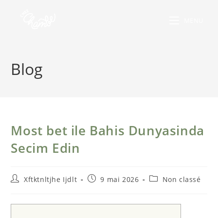
MENU
Blog
Most bet ile Bahis Dunyasinda
Secim Edin
Xftktnltjhe Ijdlt
9 mai 2026
Non classé