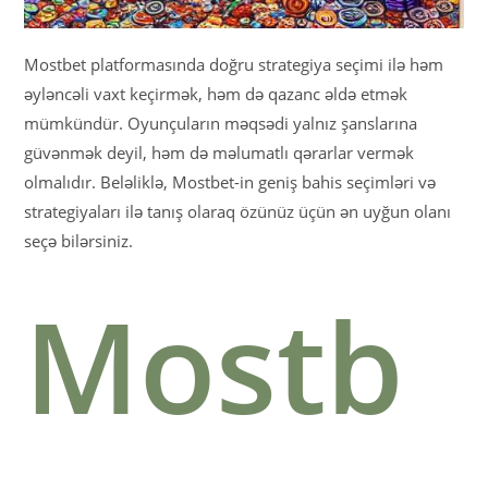
Mostbet platformasında doğru strategiya seçimi ilə həm
əyləncəli vaxt keçirmək, həm də qazanc əldə etmək
mümkündür. Oyunçuların məqsədi yalnız şanslarına
güvənmək deyil, həm də məlumatlı qərarlar vermək
olmalıdır. Beləliklə, Mostbet-in geniş bahis seçimləri və
strategiyaları ilə tanış olaraq özünüz üçün ən uyğun olanı
seçə bilərsiniz.
Mostb