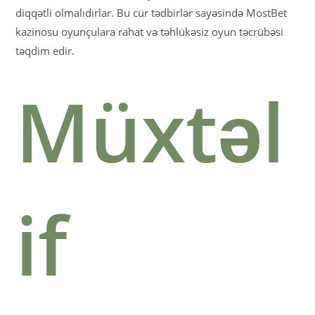
diqqətli olmalıdırlar. Bu cür tədbirlər sayəsində MostBet
kazinosu oyunçulara rahat və təhlükəsiz oyun təcrübəsi
təqdim edir.
Müxtəl
if