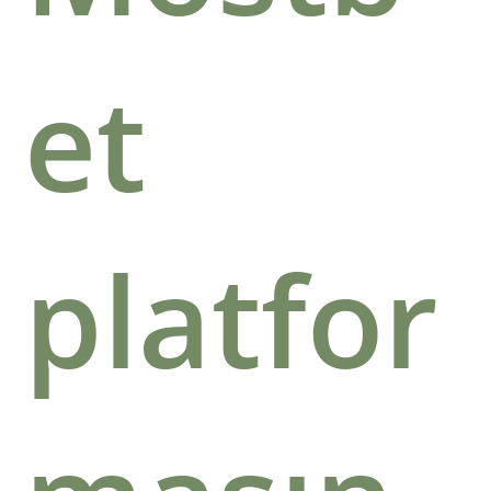
et
platfor