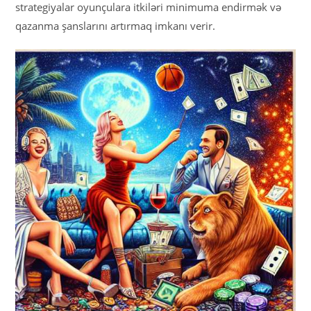
strategiyalar oyunçulara itkiləri minimuma endirmək və
qazanma şanslarını artırmaq imkanı verir.