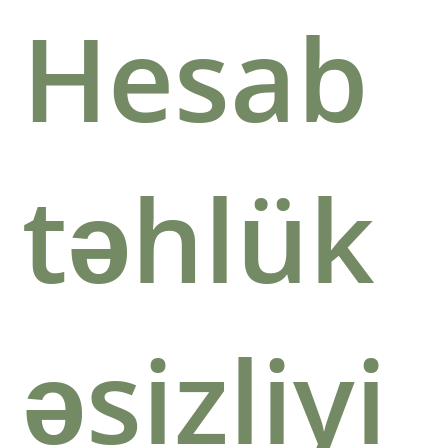
Hesab
təhlük
əsizliyi