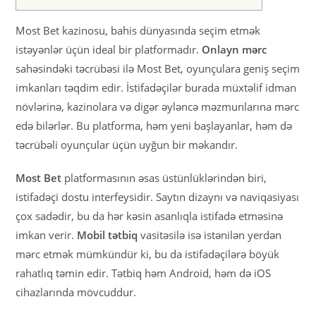
Most Bet kazinosu, bahis dünyasında seçim etmək
istəyənlər üçün ideal bir platformadır.
Onlayn mərc
sahəsindəki təcrübəsi ilə Most Bet, oyunçulara geniş seçim
imkanları təqdim edir. İstifadəçilər burada müxtəlif idman
növlərinə, kazinolara və digər əyləncə məzmunlarına mərc
edə bilərlər. Bu platforma, həm yeni başlayanlar, həm də
təcrübəli oyunçular üçün uyğun bir məkandır.
Most Bet
platformasının əsas üstünlüklərindən biri,
istifadəçi dostu interfeysidir. Saytın dizaynı və naviqasiyası
çox sadədir, bu da hər kəsin asanlıqla istifadə etməsinə
imkan verir.
Mobil tətbiq
vasitəsilə isə istənilən yerdən
mərc etmək mümkündür ki, bu da istifadəçilərə böyük
rahatlıq təmin edir. Tətbiq həm Android, həm də iOS
cihazlarında mövcuddur.