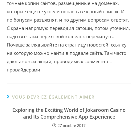
точные копии сайтов, размещенные на доменах,
которые еще не успели попасть в черный список. И
по бонусам разъяснят, и по другим вопросам ответят.
С крана напрямую переводил сатоши, потом уточнил,
надо всё-таки через свой кошельк перекинуть.
Почаще заглядывайте на страницу новостей, ссылку
на которую можно найти в подвале сайта. Там часто
дают анонсы акций, проводимых совместно с
провайдерами.
VOUS DEVRIEZ ÉGALEMENT AIMER
Exploring the Exciting World of Jokaroom Casino
and Its Comprehensive App Experience
27 octobre 2017