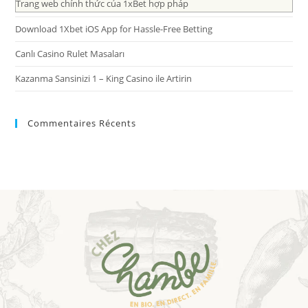
Trang web chính thức của 1xBet hợp pháp
Download 1Xbet iOS App for Hassle-Free Betting
Canlı Casino Rulet Masaları
Kazanma Sansinizi 1 – King Casino ile Artirin
Commentaires Récents