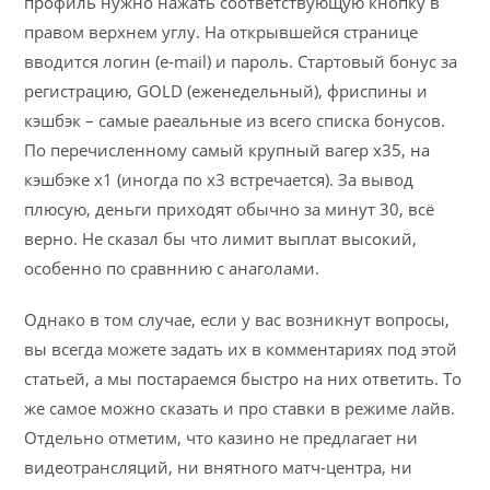
профиль нужно нажать соответствующую кнопку в
правом верхнем углу. На открывшейся странице
вводится логин (e-mail) и пароль. Стартовый бонус за
регистрацию, GOLD (еженедельный), фриспины и
кэшбэк – самые раеальные из всего списка бонусов.
По перечисленному самый крупный вагер х35, на
кэшбэке х1 (иногда по х3 встречается). За вывод
плюсую, деньги приходят обычно за минут 30, всё
верно. Не сказал бы что лимит выплат высокий,
особенно по сравннию с анаголами.
Однако в том случае, если у вас возникнут вопросы,
вы всегда можете задать их в комментариях под этой
статьей, а мы постараемся быстро на них ответить. То
же самое можно сказать и про ставки в режиме лайв.
Отдельно отметим, что казино не предлагает ни
видеотрансляций, ни внятного матч-центра, ни