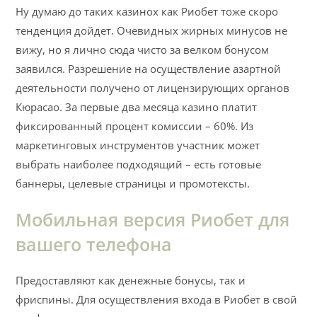
Ну думаю до таких казинох как Риобет тоже скоро
тенденция дойдет. Очевидных жирных минусов не
вижу, но я лично сюда чисто за велком бонусом
заявился. Разрешение на осуществление азартной
деятельности получено от лицензирующих органов
Кюрасао. За первые два месяца казино платит
фиксированный процент комиссии – 60%. Из
маркетинговых инструментов участник может
выбрать наиболее подходящий – есть готовые
баннеры, целевые страницы и промотексты.
Мобильная версия Риобет для
вашего телефона
Предоставляют как денежные бонусы, так и
фриспины. Для осуществления входа в Риобет в свой