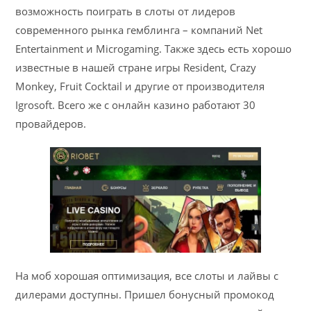
возможность поиграть в слоты от лидеров
современного рынка гемблинга – компаний Net
Entertainment и Microgaming. Также здесь есть хорошо
известные в нашей стране игры Resident, Crazy
Monkey, Fruit Cocktail и другие от производителя
Igrosoft. Всего же с онлайн казино работают 30
провайдеров.
На моб хорошая оптимизация, все слоты и лайвы с
дилерами доступны. Пришел бонусный промокод