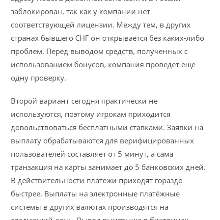
заблокирован, так как у компании нет
соответствующей лицензии. Между тем, в других
странах бывшего СНГ он открывается без каких-либо
проблем. Перед выводом средств, полученных с
использованием бонусов, компания проведет еще
одну проверку.
Второй вариант сегодня практически не
используются, поэтому игрокам приходится
довольствоваться бесплатными ставками. Заявки на
выплату обрабатываются для верифицированных
пользователей составляет от 5 минут, а сама
транзакция на карты занимает до 5 банковских дней.
В действительности платежи приходят гораздо
быстрее. Выплаты на электронные платёжные
системы в других валютах производятся на