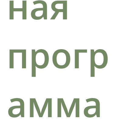
ная
прогр
амма