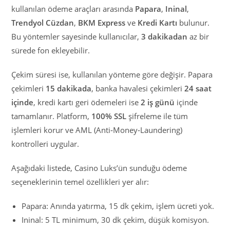
kullanılan ödeme araçları arasında
Papara
,
Ininal
,
Trendyol Cüzdan
,
BKM Express
ve
Kredi Kartı
bulunur.
Bu yöntemler sayesinde kullanıcılar,
3 dakikadan
az bir
sürede fon ekleyebilir.
Çekim süresi ise, kullanılan yönteme göre değişir. Papara
çekimleri
15 dakikada
, banka havalesi çekimleri
24 saat
içinde
, kredi kartı geri ödemeleri ise
2 iş günü
içinde
tamamlanır. Platform,
100% SSL
şifreleme ile tüm
işlemleri korur ve AML (Anti‑Money‑Laundering)
kontrolleri uygular.
Aşağıdaki listede, Casino Luks’ün sunduğu ödeme
seçeneklerinin temel özellikleri yer alır:
Papara: Anında yatırma, 15 dk çekim, işlem ücreti yok.
Ininal: 5 TL minimum, 30 dk çekim, düşük komisyon.