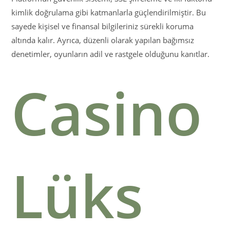
kimlik doğrulama gibi katmanlarla güçlendirilmiştir. Bu
sayede kişisel ve finansal bilgileriniz sürekli koruma
altında kalır. Ayrıca, düzenli olarak yapılan bağımsız
denetimler, oyunların adil ve rastgele olduğunu kanıtlar.
Casino
Lüks