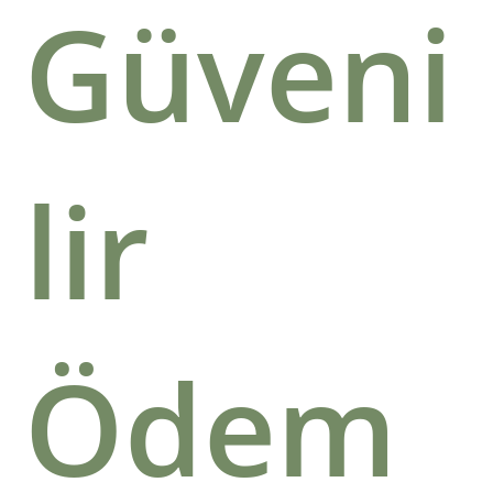
Güveni
lir
Ödem