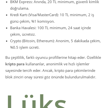
BKM Express: Anında, 20 TL minimum, güvenli kimlik
doğrulama.
Kredi Kartı (Visa/MasterCard): 10 TL minimum, 2 iş
günü çekim, %1 komisyon.
Banka Havalesi: 100 TL minimum, 24 saat içinde
çekim, ücretsiz.
Crypto (Bitcoin, Ethereum): Anonim, 5 dakikada çekim,
%0.5 işlem ücreti.
Bu çeşitlilik, farklı oyuncu profillerine hitap eder. Özellikle
kripto para
kullananlar, anonimlik ve hızlı işlemler
sayesinde tercih eder. Ancak, kripto para çekimlerinde
blok zinciri onay süresi göz önünde bulundurulmalıdır.
Lüks