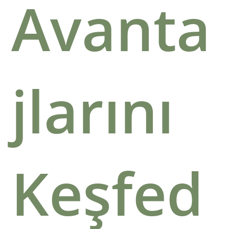
Avanta
jlarını
Keşfed