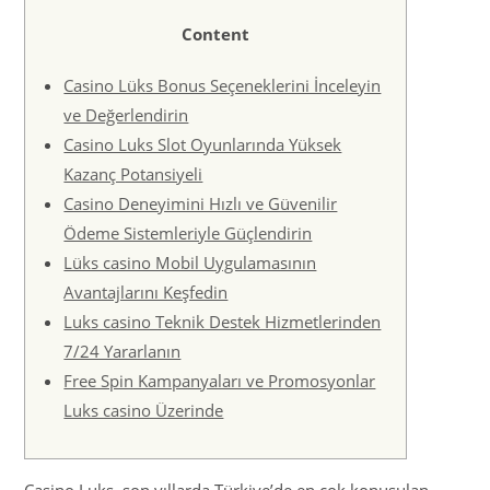
Content
Casino Lüks Bonus Seçeneklerini İnceleyin
ve Değerlendirin
Casino Luks Slot Oyunlarında Yüksek
Kazanç Potansiyeli
Casino Deneyimini Hızlı ve Güvenilir
Ödeme Sistemleriyle Güçlendirin
Lüks casino Mobil Uygulamasının
Avantajlarını Keşfedin
Luks casino Teknik Destek Hizmetlerinden
7/24 Yararlanın
Free Spin Kampanyaları ve Promosyonlar
Luks casino Üzerinde