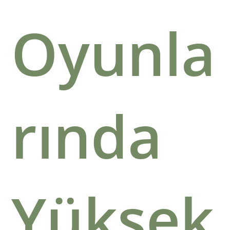
Oyunla
rında
Yüksek