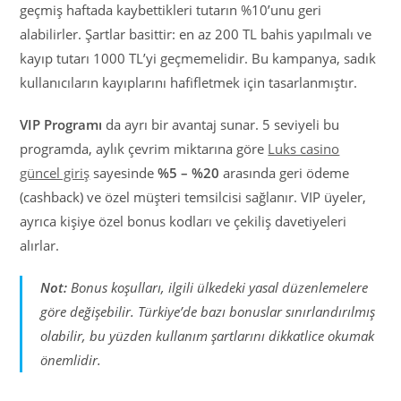
geçmiş haftada kaybettikleri tutarın %10’unu geri
alabilirler. Şartlar basittir: en az 200 TL bahis yapılmalı ve
kayıp tutarı 1000 TL’yi geçmemelidir. Bu kampanya, sadık
kullanıcıların kayıplarını hafifletmek için tasarlanmıştır.
VIP Programı
da ayrı bir avantaj sunar. 5 seviyeli bu
programda, aylık çevrim miktarına göre
Luks casino
güncel giriş
sayesinde
%5 – %20
arasında geri ödeme
(cashback) ve özel müşteri temsilcisi sağlanır. VIP üyeler,
ayrıca kişiye özel bonus kodları ve çekiliş davetiyeleri
alırlar.
Not:
Bonus koşulları, ilgili ülkedeki yasal düzenlemelere
göre değişebilir. Türkiye’de bazı bonuslar sınırlandırılmış
olabilir, bu yüzden kullanım şartlarını dikkatlice okumak
önemlidir.