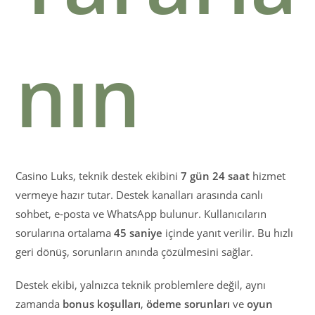
nın
Casino Luks, teknik destek ekibini
7 gün 24 saat
hizmet
vermeye hazır tutar. Destek kanalları arasında canlı
sohbet, e‑posta ve WhatsApp bulunur. Kullanıcıların
sorularına ortalama
45 saniye
içinde yanıt verilir. Bu hızlı
geri dönüş, sorunların anında çözülmesini sağlar.
Destek ekibi, yalnızca teknik problemlere değil, aynı
zamanda
bonus koşulları
,
ödeme sorunları
ve
oyun