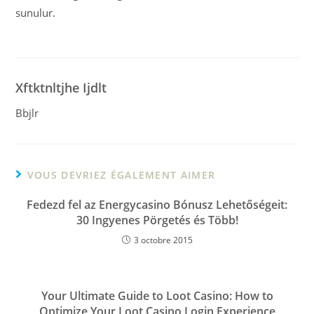
sunulur.
Xftktnltjhe Ijdlt
Bbjlr
VOUS DEVRIEZ ÉGALEMENT AIMER
Fedezd fel az Energycasino Bónusz Lehetőségeit:
30 Ingyenes Pörgetés és Több!
3 octobre 2015
Your Ultimate Guide to Loot Casino: How to
Optimize Your Loot Casino Login Experience