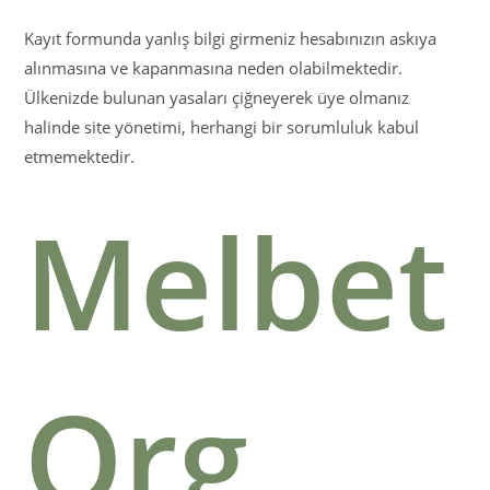
Kayıt formunda yanlış bilgi girmeniz hesabınızın askıya
alınmasına ve kapanmasına neden olabilmektedir.
Ülkenizde bulunan yasaları çiğneyerek üye olmanız
halinde site yönetimi, herhangi bir sorumluluk kabul
etmemektedir.
Melbet
Org