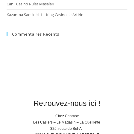
Canlı Casino Rulet Masaları
Kazanma Sansinizi 1 – King Casino ile Artirin
Commentaires Récents
Retrouvez-nous ici !
Chez Chambe
Les Casiers – Le Magasin – La Cueillette
325, route de Bel-Air