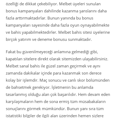
özelliği de dikkat çekebiliyor. Melbet üyeleri sunulan
bonus kampanyaları dahilinde kazanma şanslarını daha
fazla arttırmaktadırlar. Bunun yanında bu bonus
kampanyaları sayesinde daha fazla oyun oynayabilmekte
ve bahis yapabilmektedirler. Melbet bahis sitesi üyelerine
birçok yatırım ve deneme bonusu sunmaktadır.
Fakat bu güvenilmeyeceği anlamına gelmediği gibi,
kapatılan sitelere direkt olarak sitemizden ulaşabilirsiniz.
Melbet sanal bahis ile güzel zaman geçirmek ve aynı
zamanda dakikalar içinde para kazanmak son derece
kolay bir işlemdir. Maç sonucu ve canlı skor bölümünden
de bahsetmek gerekiyor. İşletmenin bu anlamda
tasarlanmış olduğu alan çok başarılıdır. Hem devam eden
karşılaşmaların hem de sona ermiş tüm müsabakaların
sonuçlarını görmek mümkündür. Bunun yanı sıra tüm
istatistiki bilgiler de ilgili alan üzerinden hemen sizlere