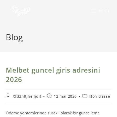
MENU
Blog
Melbet guncel giris adresini
2026
Xftktnltjhe Ijdlt
12 mai 2026
Non classé
Ödeme yöntemlerinde sürekli olarak bir güncelleme