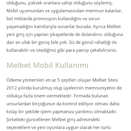
olduğunu, yüksek oranlara sahip olduğunu söylemiş.
Mobil uyumundan ve uygulamasından memnun kalanlar,
bol miktarda promosyon kullandığını ve sorun
yaşamadığını kanıtlarıyla sunanlar burada. Ayrıca Melbet
yeni giriş için yapılan şikayetlerde de dolandırıcı olduğuna
dair en ufak bir görüş bile yok. Siz de gönül rahatlığı ile
kullanabilir ve istediğiniz gibi para yatırıp çekebilirsiniz.
Melbet Mobil Kullanımı
Ödeme yöntemleri en az 5 çeşitleri oluşan Melbet Sitesi
2012 yılında kurulmuş olup üyelerinin memnuniyetini de
oldukça fazla önem vermektedir. Firmada bulunan
unsurlardan birçoğunun da kontrol ediliyor olması daha
kolay bir şekilde işlem yapmanıza yardımcı olmaktadır.
Şirketteki güncellenen Melbet giriş adresindeki
seçeneklere ve yeni oyunlara uygun olarak her türlü