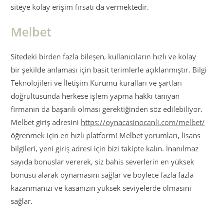
siteye kolay erişim fırsatı da vermektedir.
Melbet
Sitedeki birden fazla bileşen, kullanıcıların hızlı ve kolay
bir şekilde anlaması için basit terimlerle açıklanmıştır. Bilgi
Teknolojileri ve İletişim Kurumu kuralları ve şartları
doğrultusunda herkese işlem yapma hakkı tanıyan
firmanın da başarılı olması gerektiğinden söz edilebiliyor.
Melbet giriş adresini
https://oynacasinocanli.com/melbet/
öğrenmek için en hızlı platform! Melbet yorumları, lisans
bilgileri, yeni giriş adresi için bizi takipte kalın. İnanılmaz
sayıda bonuslar vererek, siz bahis severlerin en yüksek
bonusu alarak oynamasını sağlar ve böylece fazla fazla
kazanmanızı ve kasanızın yüksek seviyelerde olmasını
sağlar.