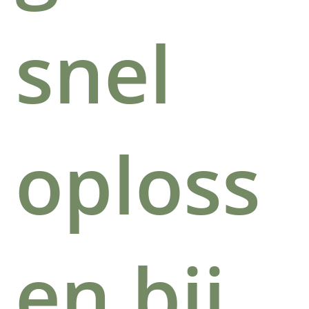
snel
oploss
en bij