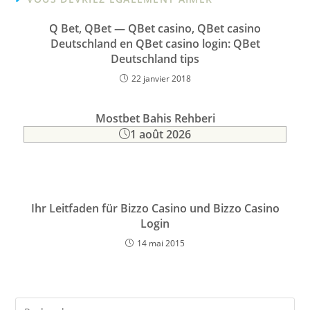
Q Bet, QBet — QBet casino, QBet casino
Deutschland en QBet casino login: QBet
Deutschland tips
22 janvier 2018
Mostbet Bahis Rehberi
1 août 2026
Ihr Leitfaden für Bizzo Casino und Bizzo Casino
Login
14 mai 2015