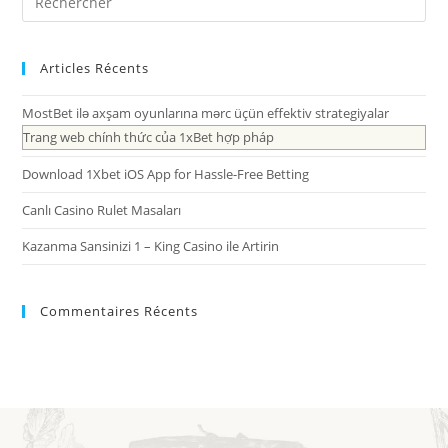
Articles Récents
MostBet ilə axşam oyunlarına mərc üçün effektiv strategiyalar
Trang web chính thức của 1xBet hợp pháp
Download 1Xbet iOS App for Hassle-Free Betting
Canlı Casino Rulet Masaları
Kazanma Sansinizi 1 – King Casino ile Artirin
Commentaires Récents