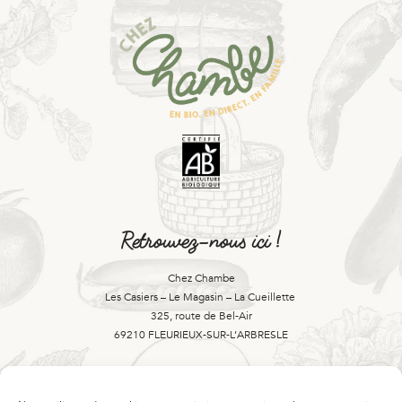
Retrouvez-nous ici !
Chez Chambe
Les Casiers – Le Magasin – La Cueillette
325, route de Bel-Air
69210 FLEURIEUX-SUR-L’ARBRESLE
Contactez-nous là !