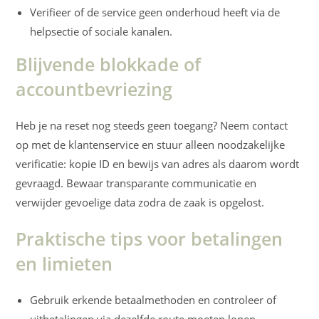
Verifieer of de service geen onderhoud heeft via de
helpsectie of sociale kanalen.
Blijvende blokkade of
accountbevriezing
Heb je na reset nog steeds geen toegang? Neem contact
op met de klantenservice en stuur alleen noodzakelijke
verificatie: kopie ID en bewijs van adres als daarom wordt
gevraagd. Bewaar transparante communicatie en
verwijder gevoelige data zodra de zaak is opgelost.
Praktische tips voor betalingen
en limieten
Gebruik erkende betaalmethoden en controleer of