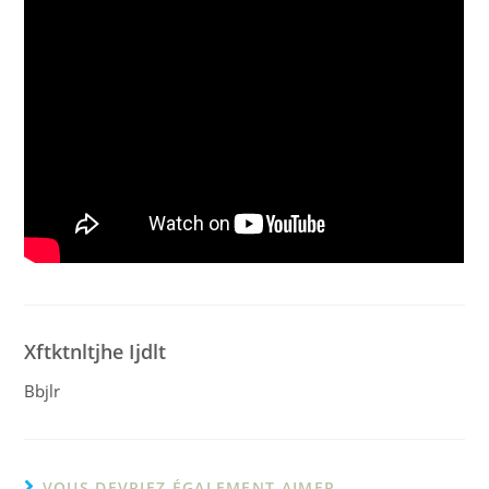
Xftktnltjhe Ijdlt
Bbjlr
VOUS DEVRIEZ ÉGALEMENT AIMER