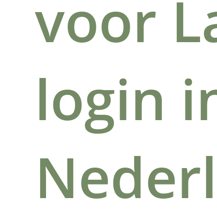
voor L
login i
Neder