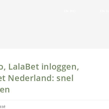
EN BIO
EN D
o, LalaBet inloggen,
et Nederland: snel
len
ssé