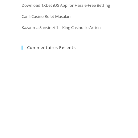
Download 1Xbet iOS App for Hassle-Free Betting
Canlı Casino Rulet Masaları
Kazanma Sansinizi 1 – King Casino ile Artirin
Commentaires Récents