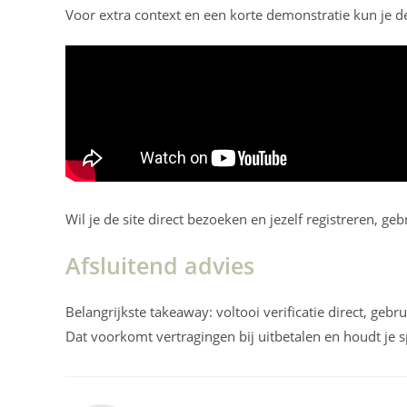
Voor extra context en een korte demonstratie kun je d
Wil je de site direct bezoeken en jezelf registreren, ge
Afsluitend advies
Belangrijkste takeaway: voltooi verificatie direct, geb
Dat voorkomt vertragingen bij uitbetalen en houdt je sp