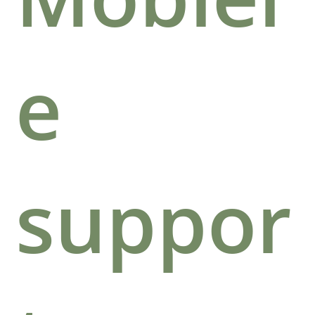
e
suppor