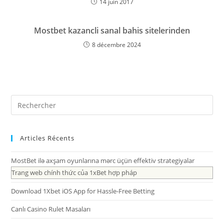
14 juin 2017
Mostbet kazancli sanal bahis sitelerinden
8 décembre 2024
Articles Récents
MostBet ilə axşam oyunlarına mərc üçün effektiv strategiyalar
Trang web chính thức của 1xBet hợp pháp
Download 1Xbet iOS App for Hassle-Free Betting
Canlı Casino Rulet Masaları