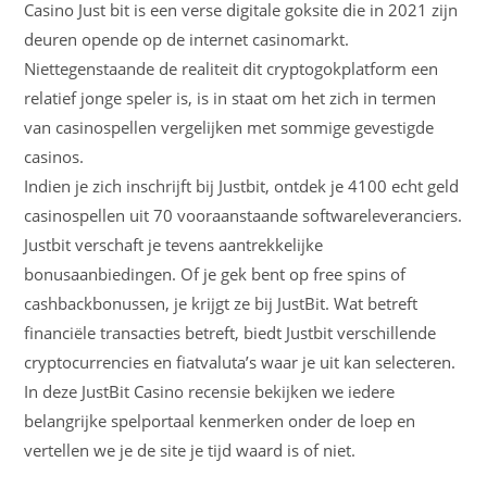
Casino Just bit is een verse digitale goksite die in 2021 zijn
deuren opende op de internet casinomarkt.
Niettegenstaande de realiteit dit cryptogokplatform een
relatief jonge speler is, is in staat om het zich in termen
van casinospellen vergelijken met sommige gevestigde
casinos.
Indien je zich inschrijft bij Justbit, ontdek je 4100 echt geld
casinospellen uit 70 vooraanstaande softwareleveranciers.
Justbit verschaft je tevens aantrekkelijke
bonusaanbiedingen. Of je gek bent op free spins of
cashbackbonussen, je krijgt ze bij JustBit. Wat betreft
financiële transacties betreft, biedt Justbit verschillende
cryptocurrencies en fiatvaluta’s waar je uit kan selecteren.
In deze JustBit Casino recensie bekijken we iedere
belangrijke spelportaal kenmerken onder de loep en
vertellen we je de site je tijd waard is of niet.