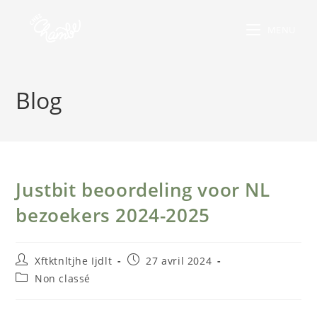
MENU
Blog
Justbit beoordeling voor NL
bezoekers 2024-2025
Xftktnltjhe Ijdlt
27 avril 2024
Non classé