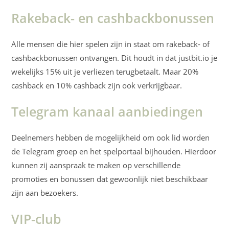
Rakeback- en cashbackbonussen
Alle mensen die hier spelen zijn in staat om rakeback- of
cashbackbonussen ontvangen. Dit houdt in dat justbit.io je
wekelijks 15% uit je verliezen terugbetaalt. Maar 20%
cashback en 10% cashback zijn ook verkrijgbaar.
Telegram kanaal aanbiedingen
Deelnemers hebben de mogelijkheid om ook lid worden
de Telegram groep en het spelportaal bijhouden. Hierdoor
kunnen zij aanspraak te maken op verschillende
promoties en bonussen dat gewoonlijk niet beschikbaar
zijn aan bezoekers.
VIP-club