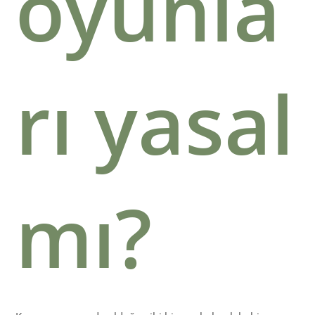
oyunla
rı yasal
mı?