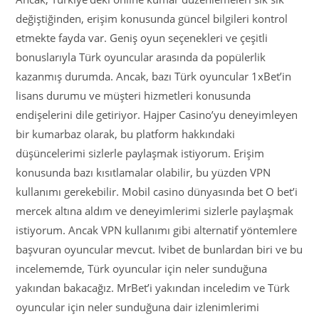
değiştiğinden, erişim konusunda güncel bilgileri kontrol
etmekte fayda var. Geniş oyun seçenekleri ve çeşitli
bonuslarıyla Türk oyuncular arasında da popülerlik
kazanmış durumda. Ancak, bazı Türk oyuncular 1xBet’in
lisans durumu ve müşteri hizmetleri konusunda
endişelerini dile getiriyor. Hajper Casino’yu deneyimleyen
bir kumarbaz olarak, bu platform hakkındaki
düşüncelerimi sizlerle paylaşmak istiyorum. Erişim
konusunda bazı kısıtlamalar olabilir, bu yüzden VPN
kullanımı gerekebilir. Mobil casino dünyasında bet O bet’i
mercek altına aldım ve deneyimlerimi sizlerle paylaşmak
istiyorum. Ancak VPN kullanımı gibi alternatif yöntemlere
başvuran oyuncular mevcut. Ivibet de bunlardan biri ve bu
incelememde, Türk oyuncular için neler sunduğuna
yakından bakacağız. MrBet’i yakından inceledim ve Türk
oyuncular için neler sunduğuna dair izlenimlerimi