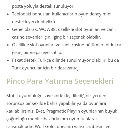
posta yoluyla destek sunuluyor.
Tablodaki bonuslar, kullanıcıların oyun deneyimini
destekleyecek nitelikte.
Genel olarak, WOW88, özellikle slot oyunları ve canlı
casino sevenler için ilginç bir seçenek olabilir.
Özellikle slot oyunları ve canlı casino bölümleri oldukça
geniş bir yelpazeye sahip.
Fakat destek Türkçe dilinde sunulmuyor olabilir, bu da
Türk oyuncular için bir dezavantaj.
Pinсo Para Yatırma Seçenekleri
Mobil uyumluluğu sayesinde de, dilediğiniz yerden
sorunsuz bir şekilde bahis yapabilir ya da oyunlara
katılabilirsiniz. Evet, Pragmatic Play’in oyunlarının büyük
çoğunluğu mobil cihazlarla tam uyumlu olarak
çalışmaktadır. Wolf Gold, doğanın vahşi cazibesini ve