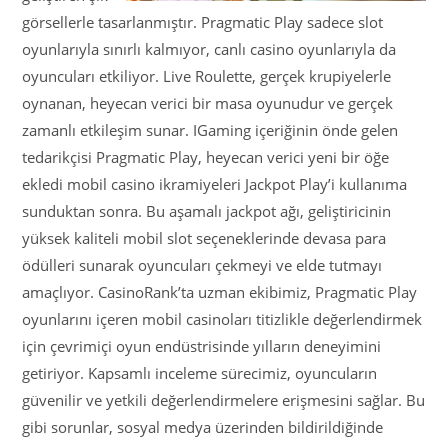
görsellerle tasarlanmıştır. Pragmatic Play sadece slot
oyunlarıyla sınırlı kalmıyor, canlı casino oyunlarıyla da
oyuncuları etkiliyor. Live Roulette, gerçek krupiyelerle
oynanan, heyecan verici bir masa oyunudur ve gerçek
zamanlı etkileşim sunar. IGaming içeriğinin önde gelen
tedarikçisi Pragmatic Play, heyecan verici yeni bir öğe
ekledi mobil casino ikramiyeleri Jackpot Play’i kullanıma
sunduktan sonra. Bu aşamalı jackpot ağı, geliştiricinin
yüksek kaliteli mobil slot seçeneklerinde devasa para
ödülleri sunarak oyuncuları çekmeyi ve elde tutmayı
amaçlıyor. CasinoRank’ta uzman ekibimiz, Pragmatic Play
oyunlarını içeren mobil casinoları titizlikle değerlendirmek
için çevrimiçi oyun endüstrisinde yılların deneyimini
getiriyor. Kapsamlı inceleme sürecimiz, oyuncuların
güvenilir ve yetkili değerlendirmelere erişmesini sağlar. Bu
gibi sorunlar, sosyal medya üzerinden bildirildiğinde