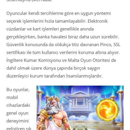
Oyuncular kendi tercihlerine göre en uygun yöntemi
seçerek işlemlerini hızla tamamlayabilir. Elektronik
cüzdanlar ve kart işlemleri genellikle anında
gerçekleşirken, banka havalesi biraz daha uzun sürebilir.
Güvenlik konusunda da oldukça titiz davranan Pinсo, SSL
sertifikası ile tüm kullanıcı verilerini koruma altına alıyor.
İngiltere Kumar Komisyonu ve Malta Oyun Otoritesi de
dahil olmak üzere dünya çapında birçok saygın
düzenleyici kurum tarafından lisanslanmışlardır.
Bu oyunlar,
mobil
cihazlardaki
genel oyun
deneyimini
geliştiren şık