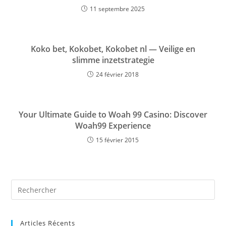
11 septembre 2025
Koko bet, Kokobet, Kokobet nl — Veilige en
slimme inzetstrategie
24 février 2018
Your Ultimate Guide to Woah 99 Casino: Discover
Woah99 Experience
15 février 2015
Articles Récents