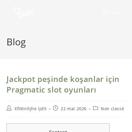
MENU
Blog
Jackpot peşinde koşanlar için
Pragmatic slot oyunları
Xftktnltjhe Ijdlt
22 mai 2026
Non classé