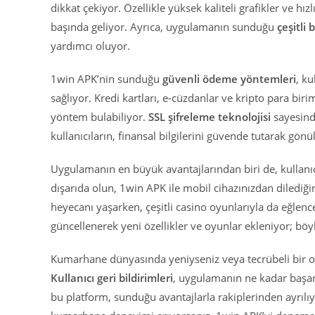
dikkat çekiyor. Özellikle yüksek kaliteli grafikler ve hızl
başında geliyor. Ayrıca, uygulamanın sunduğu
çeşitli
yardımcı oluyor.
1win APK’nin sunduğu
güvenli ödeme yöntemleri
, ku
sağlıyor. Kredi kartları, e-cüzdanlar ve kripto para biri
yöntem bulabiliyor.
SSL şifreleme teknolojisi
sayesinde
kullanıcıların, finansal bilgilerini güvende tutarak gön
Uygulamanın en büyük avantajlarından biri de, kullanıcı
dışarıda olun, 1win APK ile mobil cihazınızdan dilediğin
heyecanı yaşarken, çeşitli casino oyunlarıyla da eğlence
güncellenerek yeni özellikler ve oyunlar ekleniyor; böy
Kumarhane dünyasında yeniyseniz veya tecrübeli bir oy
Kullanıcı geri bildirimleri
, uygulamanın ne kadar başar
bu platform, sunduğu avantajlarla rakiplerinden ayrılıyo