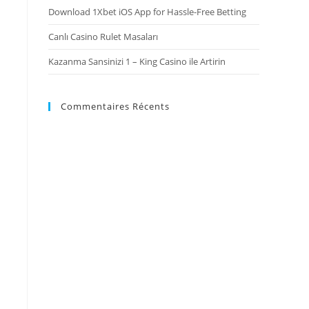
Download 1Xbet iOS App for Hassle-Free Betting
Canlı Casino Rulet Masaları
Kazanma Sansinizi 1 – King Casino ile Artirin
Commentaires Récents