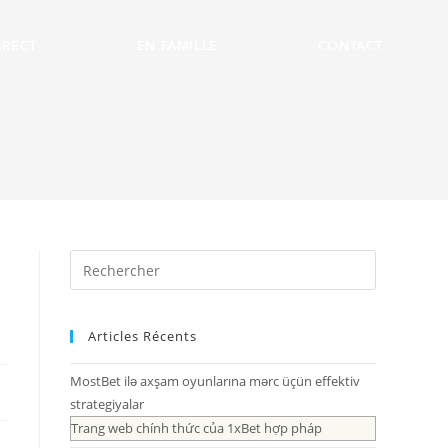
IRECT
EN FAMILLE
CONTACT
Articles Récents
MostBet ilə axşam oyunlarına mərc üçün effektiv
strategiyalar
Trang web chính thức của 1xBet hợp pháp