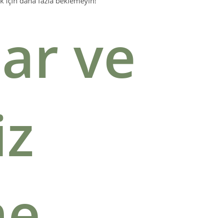
 için daha fazla beklemeyin!
ar ve
iz
me