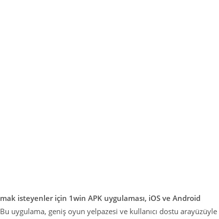
ak isteyenler için 1win APK uygulaması, iOS ve Android
Bu uygulama, geniş oyun yelpazesi ve kullanıcı dostu arayüzüyle