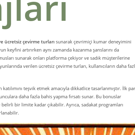
jları
ve ücretsiz çevirme turları
sunarak çevrimiçi kumar deneyimini
oyun keyfini artırırken aynı zamanda kazanma şanslarını da
onusları sunarak onları platforma çekiyor ve sadık müşterilerine
unlarında verilen ücretsiz çevirme turları, kullanıcıların daha faz
n katılımını teşvik etmek amacıyla dikkatlice tasarlanmıştır. İlk pa
unculara daha fazla bahis yapma fırsatı sunar. Bu bonuslar
elirli bir limite kadar çıkabilir. Ayrıca, sadakat programları
lanabilir.