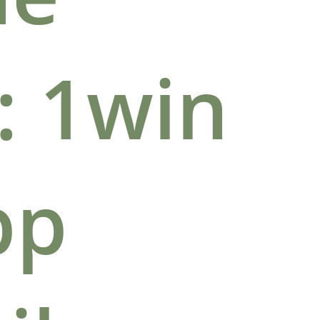
: 1win
pp