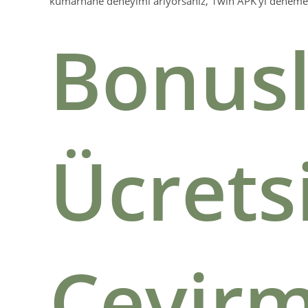
kumarhane deneyimi arıyorsanız, 1win APK’yi denemek
Bonusl
Ücrets
Çevir