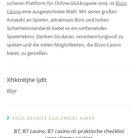
sicheren Plattform für Online-Glücksspiele sind, ist
Bizzo
Casino
eine ausgezeichnete Wahl. Mit seiner großen
Auswahl an Spielen, attraktiven Boni und hohen
Sicherheitsstandards bietet es ein umfassendes
Spielerlebnis. Denken Sie daran, verantwortungsvoll zu
spielen und die vielen Möglichkeiten, die Bizzo Casino
bietet, zu genießen.
Xftktnltjhe Ijdlt
Bbjlr
VOUS DEVRIEZ ÉGALEMENT AIMER
B7, B7 casino, B7 casino nl: praktische checklist