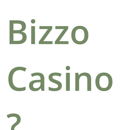
Bizzo
Casino
?