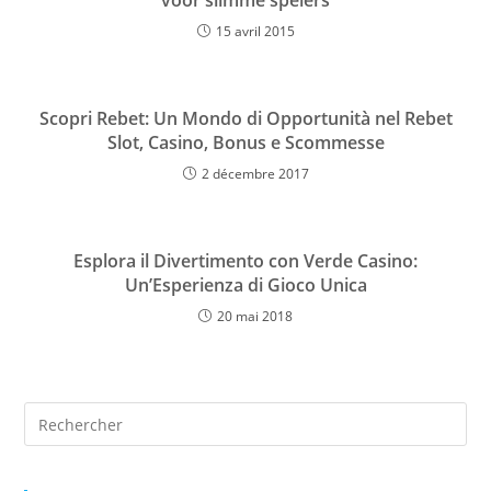
voor slimme spelers
15 avril 2015
Scopri Rebet: Un Mondo di Opportunità nel Rebet
Slot, Casino, Bonus e Scommesse
2 décembre 2017
Esplora il Divertimento con Verde Casino:
Un’Esperienza di Gioco Unica
20 mai 2018