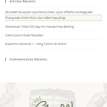
Articles Récents
MostBet ilə axşam oyunlarına mərc üçün effektiv strategiyalar
Trang web chính thức của 1xBet hợp pháp
Download 1Xbet iOS App for Hassle-Free Betting
Canlı Casino Rulet Masaları
Kazanma Sansinizi 1 – King Casino ile Artirin
Commentaires Récents