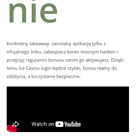
nie
Konkretny takeaway: zainstaluj aplikację tylko z
oficjalnego linku, zabezpiecz konto mocnym hasłem i
przejrzyj regulamin bonusu zanim go aktywujesz. Dzięki
temu Ice Casino login będzie szybki, bonus realny do
zdobycia, a korzystanie bezpieczne.