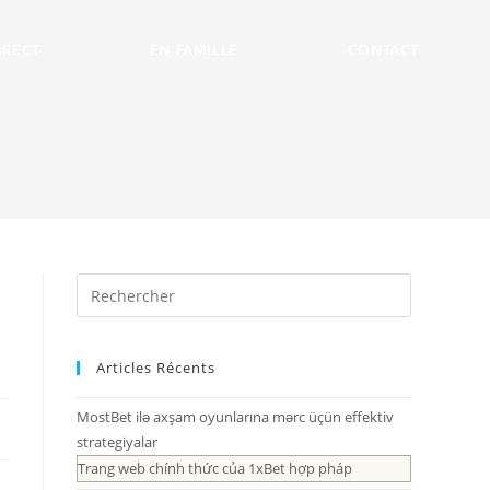
IRECT
EN FAMILLE
CONTACT
Articles Récents
MostBet ilə axşam oyunlarına mərc üçün effektiv
strategiyalar
Trang web chính thức của 1xBet hợp pháp