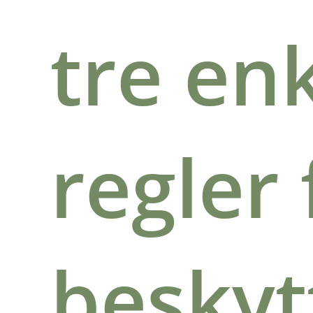
tre en
regler 
beskyt