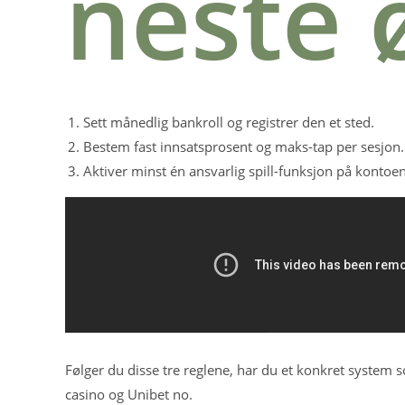
neste 
Sett månedlig bankroll og registrer den et sted.
Bestem fast innsatsprosent og maks-tap per sesjon.
Aktiver minst én ansvarlig spill-funksjon på kontoen
Følger du disse tre reglene, har du et konkret syste
casino og Unibet no.