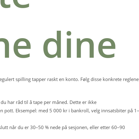
ne dine
lert spilling tapper raskt en konto. Følg disse konkrete reglene
 har råd til å tape per måned. Dette er ikke
n pott. Eksempel: med 5 000 kr i bankroll, velg innsatsbiter på 1
slutt når du er 30–50 % nede på sesjonen, eller etter 60–90