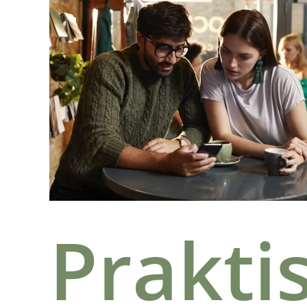
Prakti