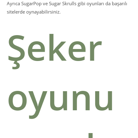
Ayrıca SugarPop ve Sugar Skrulls gibi oyunları da başarılı
sitelerde oynayabilirsiniz.
Şeker
oyunu