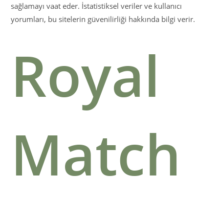
sağlamayı vaat eder. İstatistiksel veriler ve kullanıcı
yorumları, bu sitelerin güvenilirliği hakkında bilgi verir.
Royal
Match