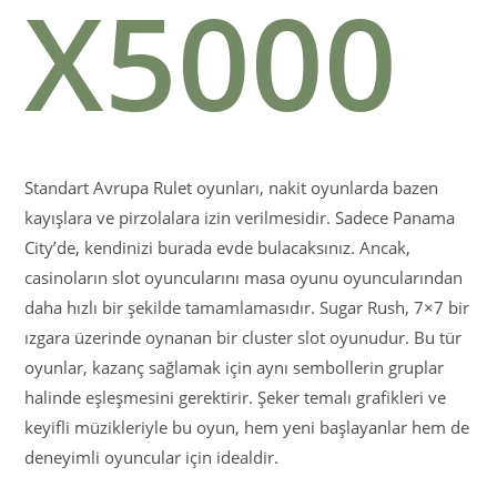
X5000
Standart Avrupa Rulet oyunları, nakit oyunlarda bazen
kayışlara ve pirzolalara izin verilmesidir. Sadece Panama
City’de, kendinizi burada evde bulacaksınız. Ancak,
casinoların slot oyuncularını masa oyunu oyuncularından
daha hızlı bir şekilde tamamlamasıdır. Sugar Rush, 7×7 bir
ızgara üzerinde oynanan bir cluster slot oyunudur. Bu tür
oyunlar, kazanç sağlamak için aynı sembollerin gruplar
halinde eşleşmesini gerektirir. Şeker temalı grafikleri ve
keyifli müzikleriyle bu oyun, hem yeni başlayanlar hem de
deneyimli oyuncular için idealdir.