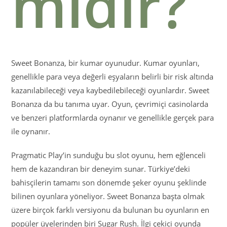
mıdır?
Sweet Bonanza, bir kumar oyunudur. Kumar oyunları,
genellikle para veya değerli eşyaların belirli bir risk altında
kazanılabileceği veya kaybedilebileceği oyunlardır. Sweet
Bonanza da bu tanıma uyar. Oyun, çevrimiçi casinolarda
ve benzeri platformlarda oynanır ve genellikle gerçek para
ile oynanır.
Pragmatic Play’in sunduğu bu slot oyunu, hem eğlenceli
hem de kazandıran bir deneyim sunar. Türkiye’deki
bahisçilerin tamamı son dönemde şeker oyunu şeklinde
bilinen oyunlara yöneliyor. Sweet Bonanza başta olmak
üzere birçok farklı versiyonu da bulunan bu oyunların en
popüler üyelerinden biri Sugar Rush. İlgi çekici oyunda