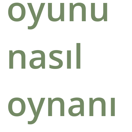
oyunu
nasıl
oynanı