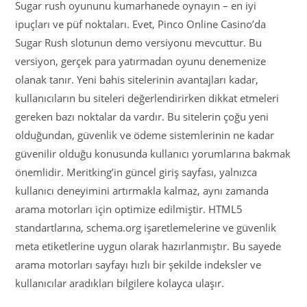
Sugar rush oyununu kumarhanede oynayın – en iyi
ipuçları ve püf noktaları. Evet, Pinco Online Casino’da
Sugar Rush slotunun demo versiyonu mevcuttur. Bu
versiyon, gerçek para yatırmadan oyunu denemenize
olanak tanır. Yeni bahis sitelerinin avantajları kadar,
kullanıcıların bu siteleri değerlendirirken dikkat etmeleri
gereken bazı noktalar da vardır. Bu sitelerin çoğu yeni
olduğundan, güvenlik ve ödeme sistemlerinin ne kadar
güvenilir olduğu konusunda kullanıcı yorumlarına bakmak
önemlidir. Meritking’in güncel giriş sayfası, yalnızca
kullanıcı deneyimini artırmakla kalmaz, aynı zamanda
arama motorları için optimize edilmiştir. HTML5
standartlarına, schema.org işaretlemelerine ve güvenlik
meta etiketlerine uygun olarak hazırlanmıştır. Bu sayede
arama motorları sayfayı hızlı bir şekilde indeksler ve
kullanıcılar aradıkları bilgilere kolayca ulaşır.