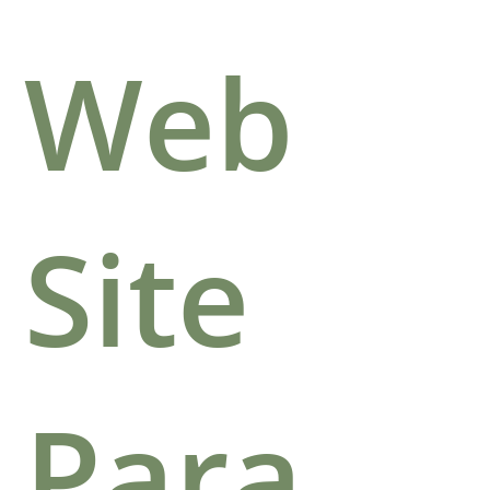
Web
Site
Para