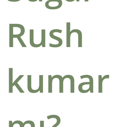
Rush
kumar
mı?