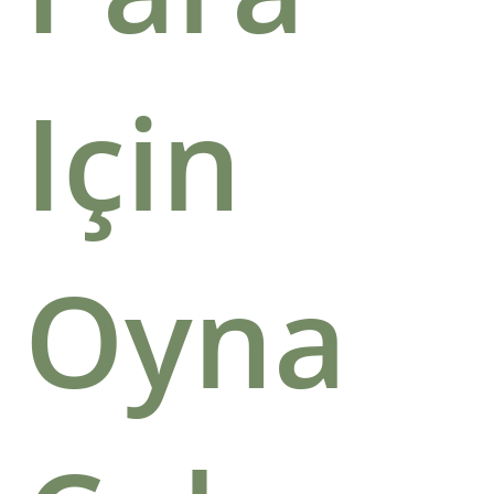
Için
Oyna