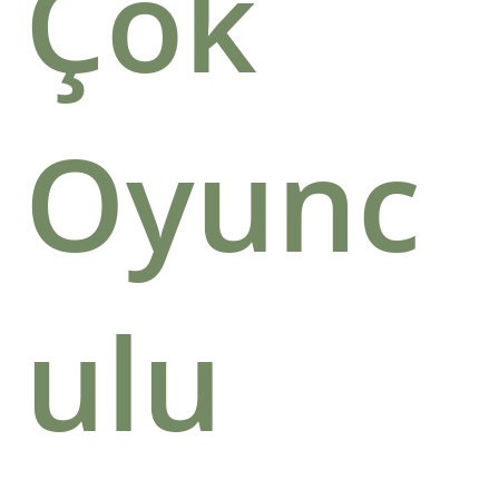
Çok
Oyunc
ulu