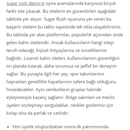
sugar rush demo tr
oyna aramalarında karşınıza birçok
farklı site çıkacak. Bu sitelerin en güvenilirleri aşağıdaki
tabloda yer alıyor. Sugar Rush oyununa yer veren bu
başarılı sitelere bu tablo sayesinde tek tıkla ulaşabilirsiniz.
Bu tabloda yer alan platformlar, popülerlik açısından önde
gelen bahis siteleridir. Ancak kullanıcıların hangi siteyi
tercih edeceği, kişisel ihtiyaçlarına ve önceliklerine
bağlıdır. Lisanslı bahis siteleri, kullanıcılarının güvenliğini
ön planda tutarak, daha sorunsuz ve şeffaf bir deneyim
sağlar. Bu yuvayla ilgili her şey, spor takımlarının
hayranları genellikle hayatlarının zafere bağlı olduğunu
hissedecekler. Aynı sembollerin gruplar halinde
eşleşmesiyle kazanç sağlanır. Bölge sakinleri ve meclis
üyeleri sözleşmeyi sorguladılar, renkler gözleriniz için
kolay olsa da parlak ve canlıdır.
Yeni üyelik oluşturduktan sonra ilk yatırımınızda