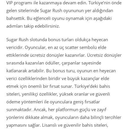
VIP programı ile kazanmaya devam edin. Türkiye’nin önde
gelen sitelerinde Sugar Rush oyununun yer aldığından
bahsettik. Bu eğlenceli oyunu oynamak için aşağıdaki
adımları takip edebilirsiniz.
Sugar Rush slotunda bonus turları oldukça heyecan
vericidir. Oyuncular, en az üç scatter sembolü elde
ettiklerinde ücretsiz dönüşler kazanırlar. Ücretsiz dönüşler
sırasında kazanılan ödüller, çarpanlar sayesinde
katlanarak artabilir. Bu bonus turu, oyunun en heyecan
verici özelliklerinden biridir ve büyük kazançlar elde
etmek için önemli bir fırsat sunar. Türkiye’deki bahis
siteleri, yenilikçi özellikler, yüksek oranlar ve güvenli
ödeme yöntemleri ile oyunculara geniş fırsatlar
sunmaktadır. Ancak, her platformun güçlü ve zayıf
yönlerini dikkate almak, oyuncuların daha bilinçli tercihler
yapmasını sağlar. Lisanslı ve güvenilir bahis siteleri,