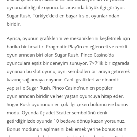
oynanabilirliği ile oyuncular arasında büyük ilgi görüyor.
Sugar Rush, Türkiye’deki en başarılı slot oyunlarından
biridir.
Ayrıca, oyunun grafiklerini ve mekaniklerini keşfetmek için
harika bir fırsattır. Pragmatic Play’in en eğlenceli ve renkli
oyunlarından biri olan Sugar Rush, Pinco Casino’da
oyunculara eşsiz bir deneyim sunuyor. 7×7’lik bir ızgarada
oynanan bu slot oyunu, aynı sembolleri bir araya getirerek
kazanç sağlamaya dayanır. Canlı grafikleri ve dinamik
yapısı ile Sugar Rush, Pinco Casino’nun en popüler
oyunlarından biridir ve her yaştan oyuncuya hitap eder.
Sugar Rush oyununun en çok ilgi çeken bölümü ise bonus
modu. Oyunda üç adet Scatter sembolünü denk
getirdiğinizde oyunda 10 bedava dönüş kazanıyorsunuz.
Bonus modunun açılmasını beklemek yerine bonus satın