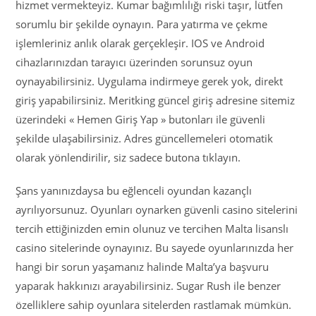
hizmet vermekteyiz. Kumar bağımlılığı riski taşır, lütfen
sorumlu bir şekilde oynayın. Para yatırma ve çekme
işlemleriniz anlık olarak gerçekleşir. IOS ve Android
cihazlarınızdan tarayıcı üzerinden sorunsuz oyun
oynayabilirsiniz. Uygulama indirmeye gerek yok, direkt
giriş yapabilirsiniz. Meritking güncel giriş adresine sitemiz
üzerindeki « Hemen Giriş Yap » butonları ile güvenli
şekilde ulaşabilirsiniz. Adres güncellemeleri otomatik
olarak yönlendirilir, siz sadece butona tıklayın.
Şans yanınızdaysa bu eğlenceli oyundan kazançlı
ayrılıyorsunuz. Oyunları oynarken güvenli casino sitelerini
tercih ettiğinizden emin olunuz ve tercihen Malta lisanslı
casino sitelerinde oynayınız. Bu sayede oyunlarınızda her
hangi bir sorun yaşamanız halinde Malta’ya başvuru
yaparak hakkınızı arayabilirsiniz. Sugar Rush ile benzer
özelliklere sahip oyunlara sitelerden rastlamak mümkün.