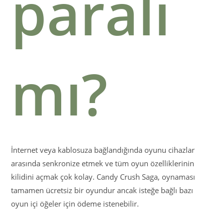
paralı
mı?
İnternet veya kablosuza bağlandığında oyunu cihazlar
arasında senkronize etmek ve tüm oyun özelliklerinin
kilidini açmak çok kolay. Candy Crush Saga, oynaması
tamamen ücretsiz bir oyundur ancak isteğe bağlı bazı
oyun içi öğeler için ödeme istenebilir.