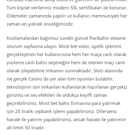
Tüm kişisel verileriniz modern SSL sertifikaları ile korunur.
Ödemeler zamanında yapılır ve kullanıcı memnuniyeti her
zaman en yüksek önceliğimizdir.
Kısıtlamalardan bağımsız sürekli güncel Paribahis sitesine
oturum sayfasına ulaşın. Most bet sitesi, üyelik işlemini
gerçekleştiren her kullanıcısına hem her maça canlı olarak
yüzlerce canlı bahis seçeneğini hem de istenen maçı canlı
olarak izleyebilme imkanını sunmaktadır. Slots alanında
ise gerçek Casino da yer alan tüm oyunları bulabilir,
teknolojinin son imkanları kullanılarak hazırlanan gerçekçi
görüntü ve ses efektleri ile oldukça keyifli zaman
geçirebilirsiniz. Most bet bahis firmasına para yatırmak
için 20 liralık cepbank işlemi yapabilirsiniz. Dilerseniz
havale ile yatırım yapabilirsiniz, ancak havale ile yatırımın
alt limiti 50 liradır.