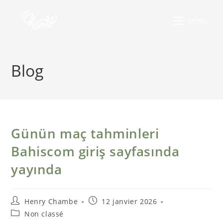
MENU
Blog
Günün maç tahminleri
Bahiscom giriş sayfasında
yayında
Henry Chambe
12 janvier 2026
Non classé