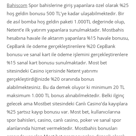
Bahiscom
Spor bahislerine giriş yapanlara özel olarak %25
hoş geldin bonusu 500 TL’ye kadar ulaşabilmektedir. Bir
de asıl bomba hoş geldin paketi 1.000TL değerinde olup,
Netent’e ilk yatırım yapanlara sunulmaktadır. Mostbahis
hesabına havale ile aktarım yapanlara %15 havale bonusu,
CepBank ile ödeme gerçekleştirenlere %20 CepBank
bonusu ve sanal kart ile ödeme işlemini gerçekleştirenlere
%15 sanal kart bonusu sunulmaktadır. Most bet
sitesindeki Casino içerisinde Netent yatırımı
gerçekleştirdiğinizde %20 oranında bonus
alabilmektesiniz. Bu da demek oluyor ki minimum 20 TL
maksimum 1.000 TL bonus alınabilmektedir. Belki ilginç
gelecek ama Mostbet sitesindeki Canlı Casino’da kayıplara
%25 şartsız kayıp bonusu var. Most bet, kullanıcılarına
spor bahisleri, casino, canlı casino, poker ve sanal spor
alanlarında hizmet vermektedir. Mostbahis bonusları