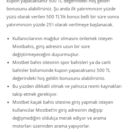
kupon yapacaksanız 500 TL değerindeki hoş geldin
bonusunu alabilirsiniz. Şu anda ilk yatırımınızın yüzde
yüzü olarak verilen 500 TL’lik bonus belli bir süre sonra
yatırımınızın yüzde 25’i olarak verilmeye başlanacak.
Kullanıcılarının mağdur olmasını önlemek isteyen
Mostbahis, giriş adresini uzun bir süre
değiştirmeyeceğini duyurmuştur.
Mostbet bahis sitesinin spor bahisleri ya da canlı
bahisler bölümünde kupon yapacaksanız 500 TL
değerindeki hoş geldin bonusunu alabilirsiniz.
Bu yüzden dikkatli olmak ve yalnızca resmi kaynakları
takip etmek gerekiyor.
Mostbet kaçak bahis sitesine giriş yapmak isteyen
kullanıcılar Mostbet’in giriş adresinin değişip
değişmediğini oldukça merak ediyor ve arama
motorları üzerinden arama yapıyorlar.