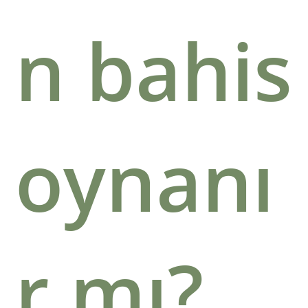
n bahis
oynanı
r mı?