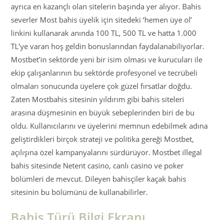
ayrıca en kazançlı olan sitelerin başında yer alıyor. Bahis
severler Most bahis üyelik için sitedeki ‘hemen üye ol’
linkini kullanarak anında 100 TL, 500 TL ve hatta 1.000
TL’ye varan hoş geldin bonuslarından faydalanabiliyorlar.
Mostbet’in sektörde yeni bir isim olması ve kurucuları ile
ekip çalışanlarının bu sektörde profesyonel ve tecrübeli
olmaları sonucunda üyelere çok güzel fırsatlar doğdu.
Zaten Mostbahis sitesinin yıldırım gibi bahis siteleri
arasına düşmesinin en büyük sebeplerinden biri de bu
oldu. Kullanıcılarını ve üyelerini memnun edebilmek adına
geliştirdikleri birçok strateji ve politika gereği Mostbet,
açılışına özel kampanyalarını sürdürüyor. Mostbet illegal
bahis sitesinde Netent casino, canlı casino ve poker
bölümleri de mevcut. Dileyen bahisçiler kaçak bahis
sitesinin bu bölümünü de kullanabilirler.
Bahis Türü Bilgi Ekranı