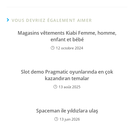
VOUS DEVRIEZ ÉGALEMENT AIMER
Magasins vêtements Kiabi Femme, homme,
enfant et bébé
12 octobre 2024
Slot demo Pragmatic oyunlarında en çok
kazandıran temalar
13 août 2025
Spaceman ile yıldızlara ulaş
13 juin 2026