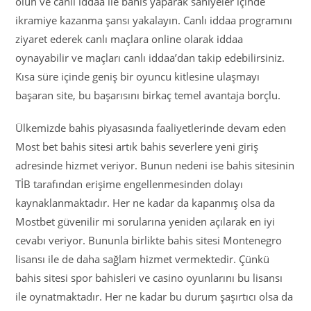
olun ve canlı iddaa ile bahis yaparak saniyeler içinde
ikramiye kazanma şansı yakalayın. Canlı iddaa programını
ziyaret ederek canlı maçlara online olarak iddaa
oynayabilir ve maçları canlı iddaa’dan takip edebilirsiniz.
Kısa süre içinde geniş bir oyuncu kitlesine ulaşmayı
başaran site, bu başarısını birkaç temel avantaja borçlu.
Ülkemizde bahis piyasasında faaliyetlerinde devam eden
Most bet bahis sitesi artık bahis severlere yeni giriş
adresinde hizmet veriyor. Bunun nedeni ise bahis sitesinin
TİB tarafından erişime engellenmesinden dolayı
kaynaklanmaktadır. Her ne kadar da kapanmış olsa da
Mostbet güvenilir mi sorularına yeniden açılarak en iyi
cevabı veriyor. Bununla birlikte bahis sitesi Montenegro
lisansı ile de daha sağlam hizmet vermektedir. Çünkü
bahis sitesi spor bahisleri ve casino oyunlarını bu lisansı
ile oynatmaktadır. Her ne kadar bu durum şaşırtıcı olsa da