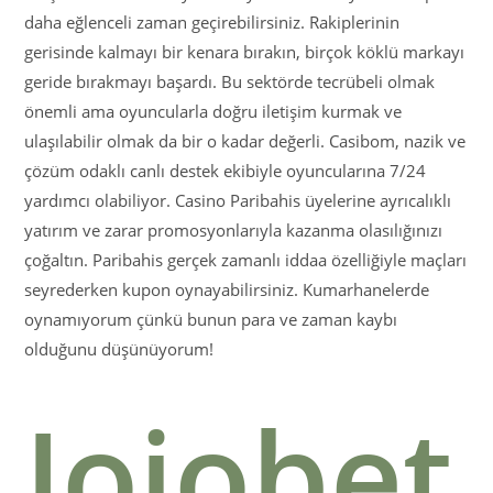
daha eğlenceli zaman geçirebilirsiniz. Rakiplerinin
gerisinde kalmayı bir kenara bırakın, birçok köklü markayı
geride bırakmayı başardı. Bu sektörde tecrübeli olmak
önemli ama oyuncularla doğru iletişim kurmak ve
ulaşılabilir olmak da bir o kadar değerli. Casibom, nazik ve
çözüm odaklı canlı destek ekibiyle oyuncularına 7/24
yardımcı olabiliyor. Casino Paribahis üyelerine ayrıcalıklı
yatırım ve zarar promosyonlarıyla kazanma olasılığınızı
çoğaltın. Paribahis gerçek zamanlı iddaa özelliğiyle maçları
seyrederken kupon oynayabilirsiniz. Kumarhanelerde
oynamıyorum çünkü bunun para ve zaman kaybı
olduğunu düşünüyorum!
Jojobet