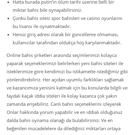
Hatta burada putin’in ölüm tarihi üzerine belli bir
miktar bahis bile oynayabilirsiniz.
Çünkü bahis sitesi spor bahisleri ve casino oyunlarını
bu lisansı ile oynatmaktadır.
Henüz giriş adresi olarak bir güncelleme olmaması,
kullanıcılar tarafından oldukça hoş karşılanmaktadır.
Online bahis şirketleri arasında seçimlerimizi kolayca
yaparak seçeneklerimizi belirlerken yeni bahis siteleri ile
isteklerimize göre kendimizi bu istikamette istediğimiz gibi
yönlendirebiliriz. Her açıdan uyumlu farklıkları sağlamak
ve kazancımıza yenisini katmak için bu konularda bilgili ve
faydalı kaçak iddia siteleri ile kolay kazanca çok yakın
zamanda erişebiliriz. Canlı bahis seçeneklerini izleyerek
Onlar hakkında yorum yapabilir ve en iddialı olduğunuz
dalda bahis oynama olanağı da bulabilirsiniz. Ve en
beğenilen mücadelelere da dilediğiniz miktarları ortaya