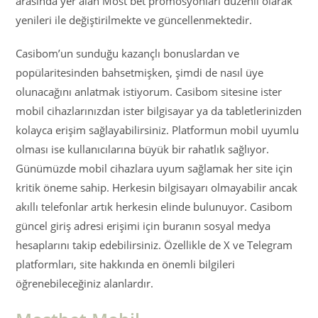
arasında yer alan Most bet promosyonları düzenli olarak
yenileri ile değiştirilmekte ve güncellenmektedir.
Casibom’un sunduğu kazançlı bonuslardan ve
popülaritesinden bahsetmişken, şimdi de nasıl üye
olunacağını anlatmak istiyorum. Casibom sitesine ister
mobil cihazlarınızdan ister bilgisayar ya da tabletlerinizden
kolayca erişim sağlayabilirsiniz. Platformun mobil uyumlu
olması ise kullanıcılarına büyük bir rahatlık sağlıyor.
Günümüzde mobil cihazlara uyum sağlamak her site için
kritik öneme sahip. Herkesin bilgisayarı olmayabilir ancak
akıllı telefonlar artık herkesin elinde bulunuyor. Casibom
güncel giriş adresi erişimi için buranın sosyal medya
hesaplarını takip edebilirsiniz. Özellikle de X ve Telegram
platformları, site hakkında en önemli bilgileri
öğrenebileceğiniz alanlardır.