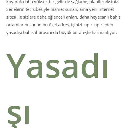
koyarak daha yüksek bir gelir de sağlamış olabileceksiniz.
Senelerin tecrübesiyle hizmet sunan, ama yeni internet
sitesi ile sizlere daha eğlenceli anları, daha heyecanlı bahis
ortamlarını sunan bu özel adres, içinizi kıpır kıpır eden
yasadışı bahis ihtirasını da büyük bir ateşle harmanlıyor.
Yasadı
şı