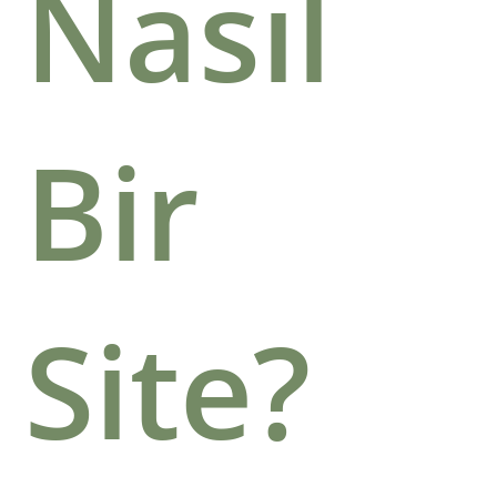
Nasıl
Bir
Site?