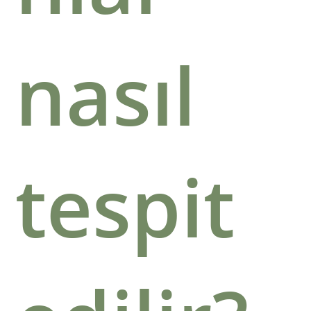
nasıl
tespit