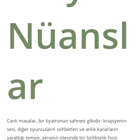
Nüansl
ar
Canlı masalar, bir tiyatronun sahnesi gibidir: krupiyenin
sesi, diğer oyuncuların sohbetleri ve anlık kararların
yarattığı tempo, ekranın ötesinde bir birliktelik hissi