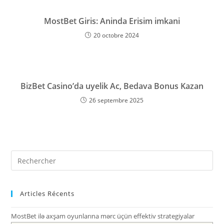
MostBet Giris: Aninda Erisim imkani
20 octobre 2024
BizBet Casino’da uyelik Ac, Bedava Bonus Kazan
26 septembre 2025
Articles Récents
MostBet ilə axşam oyunlarına mərc üçün effektiv strategiyalar