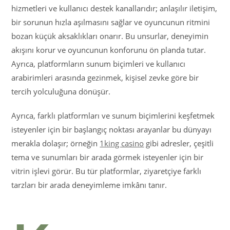
hizmetleri ve kullanıcı destek kanallarıdır; anlaşılır iletişim,
bir sorunun hızla aşılmasını sağlar ve oyuncunun ritmini
bozan küçük aksaklıkları onarır. Bu unsurlar, deneyimin
akışını korur ve oyuncunun konforunu ön planda tutar.
Ayrıca, platformların sunum biçimleri ve kullanıcı
arabirimleri arasında gezinmek, kişisel zevke göre bir
tercih yolculuğuna dönüşür.
Ayrıca, farklı platformları ve sunum biçimlerini keşfetmek
isteyenler için bir başlangıç noktası arayanlar bu dünyayı
merakla dolaşır; örneğin
1king casino
gibi adresler, çeşitli
tema ve sunumları bir arada görmek isteyenler için bir
vitrin işlevi görür. Bu tür platformlar, ziyaretçiye farklı
tarzları bir arada deneyimleme imkânı tanır.