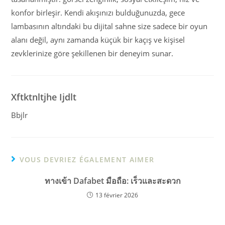
konfor birleşir. Kendi akışınızı bulduğunuzda, gece
lambasının altındaki bu dijital sahne size sadece bir oyun
alanı değil, aynı zamanda küçük bir kaçış ve kişisel
zevklerinize göre şekillenen bir deneyim sunar.
Xftktnltjhe Ijdlt
Bbjlr
VOUS DEVRIEZ ÉGALEMENT AIMER
ทางเข้า Dafabet มือถือ: เร็วและสะดวก
13 février 2026