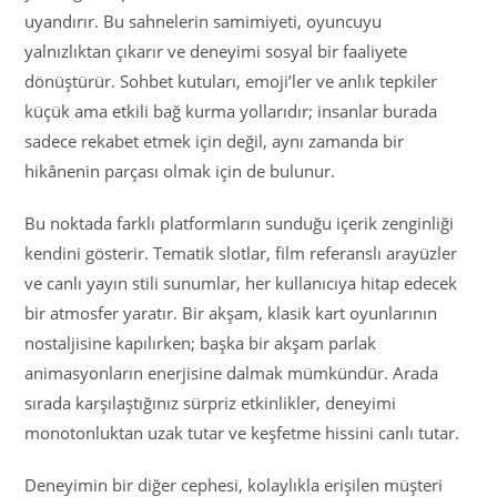
uyandırır. Bu sahnelerin samimiyeti, oyuncuyu
yalnızlıktan çıkarır ve deneyimi sosyal bir faaliyete
dönüştürür. Sohbet kutuları, emoji’ler ve anlık tepkiler
küçük ama etkili bağ kurma yollarıdır; insanlar burada
sadece rekabet etmek için değil, aynı zamanda bir
hikânenin parçası olmak için de bulunur.
Bu noktada farklı platformların sunduğu içerik zenginliği
kendini gösterir. Tematik slotlar, film referanslı arayüzler
ve canlı yayın stili sunumlar, her kullanıcıya hitap edecek
bir atmosfer yaratır. Bir akşam, klasik kart oyunlarının
nostaljisine kapılırken; başka bir akşam parlak
animasyonların enerjisine dalmak mümkündür. Arada
sırada karşılaştığınız sürpriz etkinlikler, deneyimi
monotonluktan uzak tutar ve keşfetme hissini canlı tutar.
Deneyimin bir diğer cephesi, kolaylıkla erişilen müşteri