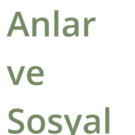
Anlar
ve
Sosyal