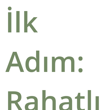
İlk
Adım:
Rahatlı