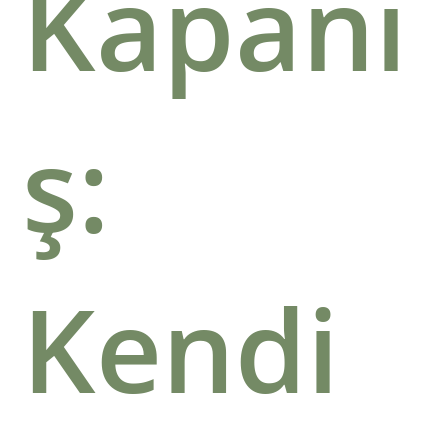
Kapanı
ş:
Kendi