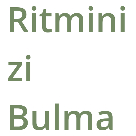
Ritmini
zi
Bulma