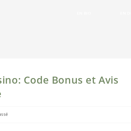
EN BIO
EN D
sino: Code Bonus et Avis
e
assé