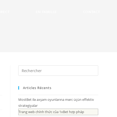
IRECT
EN FAMILLE
CONTACT
Articles Récents
MostBet ilə axşam oyunlarına mərc üçün effektiv
strategiyalar
Trang web chính thức của 1xBet hợp pháp