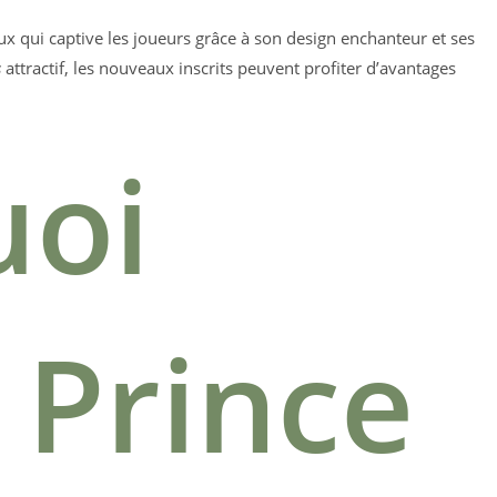
x qui captive les joueurs grâce à son design enchanteur et ses
s
attractif, les nouveaux inscrits peuvent profiter d’avantages
uoi
 Prince