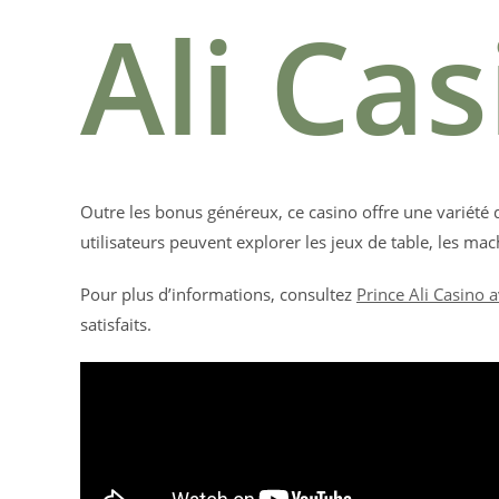
Ali Ca
Outre les bonus généreux, ce casino offre une variété d
utilisateurs peuvent explorer les jeux de table, les mac
Pour plus d’informations, consultez
Prince Ali Casino a
satisfaits.