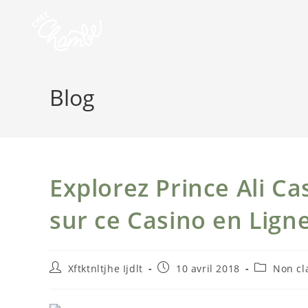
Blog
Explorez Prince Ali Ca
sur ce Casino en Lign
Xftktnltjhe Ijdlt
10 avril 2018
Non cl