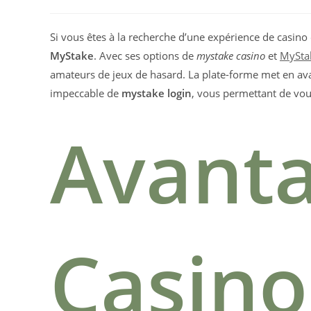
Si vous êtes à la recherche d’une expérience de casino 
MyStake
. Avec ses options de
mystake casino
et
MyStak
amateurs de jeux de hasard. La plate-forme met en avan
impeccable de
mystake login
, vous permettant de vous
Avanta
Casino