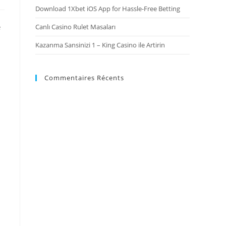
Download 1Xbet iOS App for Hassle-Free Betting
e
Canlı Casino Rulet Masaları
Kazanma Sansinizi 1 – King Casino ile Artirin
Commentaires Récents