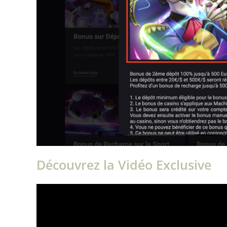
Découvrez la Vidéo Exclusive