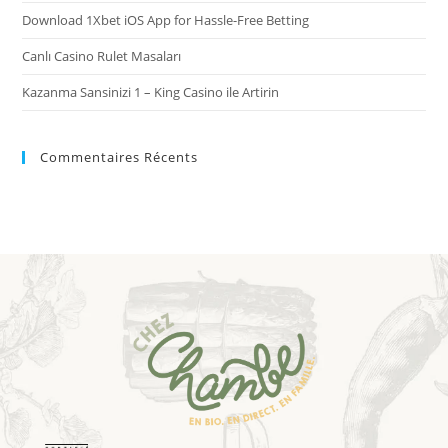
Download 1Xbet iOS App for Hassle-Free Betting
Canlı Casino Rulet Masaları
Kazanma Sansinizi 1 – King Casino ile Artirin
Commentaires Récents