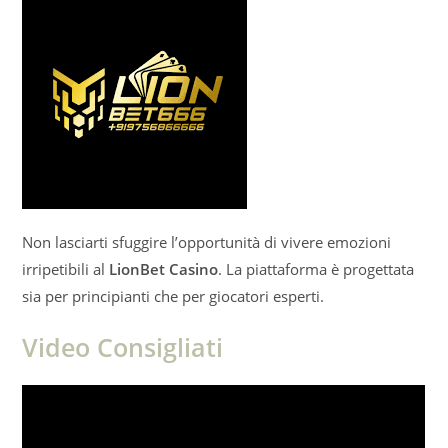
Non lasciarti sfuggire l’opportunità di vivere emozioni
irripetibili al
LionBet Casino
. La piattaforma è progettata
sia per principianti che per giocatori esperti.
Video Consigliati