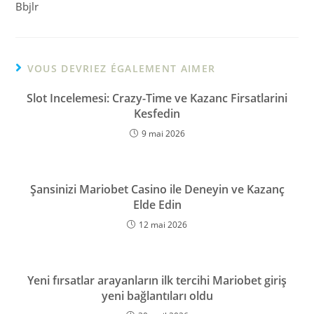
Bbjlr
VOUS DEVRIEZ ÉGALEMENT AIMER
Slot Incelemesi: Crazy-Time ve Kazanc Firsatlarini
Kesfedin
9 mai 2026
Şansinizi Mariobet Casino ile Deneyin ve Kazanç
Elde Edin
12 mai 2026
Yeni fırsatlar arayanların ilk tercihi Mariobet giriş
yeni bağlantıları oldu