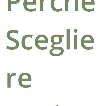
Perché
Sceglie
re